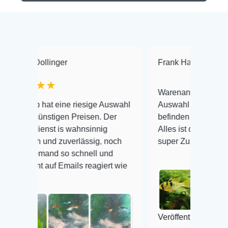
er
Frank Hackmayer
★★★★
Warenanlieferung Top und die
ine riesige Auswahl
Auswahl plus gesundheitliches
gen Preisen. Der
befinden der Fische einwandfrei.
s wahnsinnig
Alles ist quick lebendig und im
zuverlässig, noch
super Zustand. Gerne wieder 😃
 so schnell und
Emails reagiert wie
Veröffentlicht auf Google