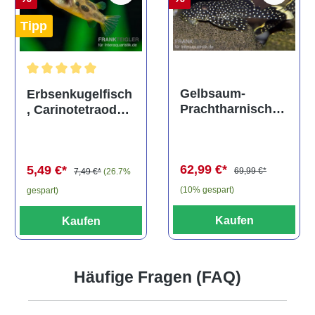
Tipp
Durchschnittliche Bewertung von 5 von 5 Sternen
Gelbsaum-
Erbsenkugelfisch
Prachtharnischw
, Carinotetraodon
els, L81,
travancoricus
Baryancistrus
(Minifisch)
spec., 6-8 cm
62,99 €*
5,49 €*
69,99 €*
7,49 €*
(26.7%
(10% gespart)
gespart)
Kaufen
Kaufen
Häufige Fragen (FAQ)