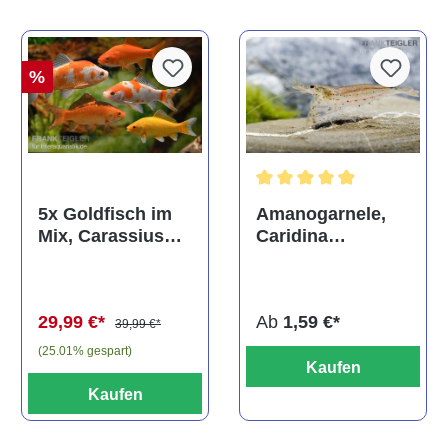
%
Durchschnittliche Bewertun
Amanogarnele,
5x Goldfisch im
Caridina
Mix, Carassius
multidentata
auratus
(Kaltwasser)
Ab
1,59 €*
29,99 €*
39,99 €*
(25.01% gespart)
Kaufen
Kaufen