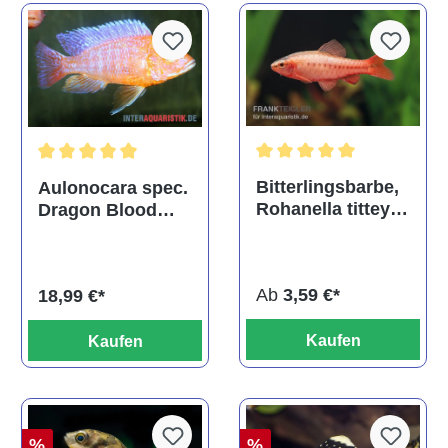
Durchschnittliche Bewertu
Durchschnittliche Bewertung von 5 von 5 Sternen
Bitterlingsbarbe,
Aulonocara spec.
Rohanella titteya,
Dragon Blood
ehem. Puntius
albino, DNZ
titteya
Ab
3,59 €*
18,99 €*
Kaufen
Kaufen
%
%