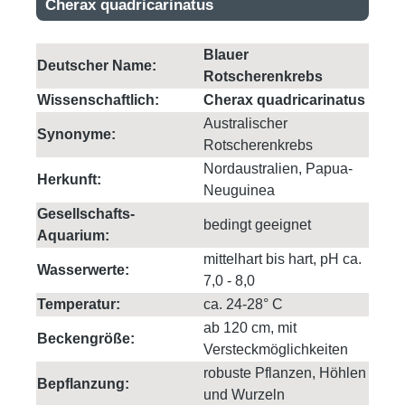
Cherax quadricarinatus
Blauer
Deutscher Name:
Rotscherenkrebs
Wissenschaftlich:
Cherax quadricarinatus
Australischer
Synonyme:
Rotscherenkrebs
Nordaustralien, Papua-
Herkunft:
Neuguinea
Gesellschafts-
bedingt geeignet
Aquarium:
mittelhart bis hart, pH ca.
Wasserwerte:
7,0 - 8,0
Temperatur:
ca. 24-28° C
ab 120 cm, mit
Beckengröße:
Versteckmöglichkeiten
robuste Pflanzen, Höhlen
Bepflanzung:
und Wurzeln