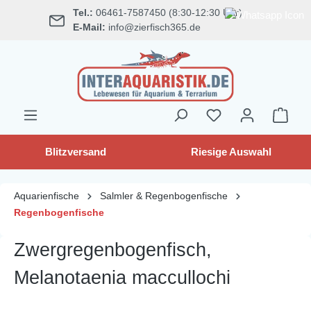
Tel.:
06461-7587450 (8:30-12:30 Uhr)
alt springen
E-Mail:
info@zierfisch365.de
Blitzversand
Riesige Auswahl
Aquarienfische
Salmler & Regenbogenfische
Regenbogenfische
Zwergregenbogenfisch,
Melanotaenia maccullochi