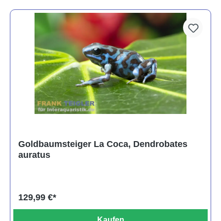
Goldbaumsteiger La Coca, Dendrobates
auratus
129,99 €*
Kaufen