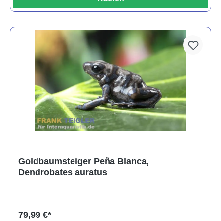
Goldbaumsteiger Peña Blanca,
Dendrobates auratus
79,99 €*