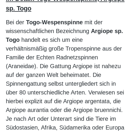
sp. Togo
Bei der
Togo-Wespenspinne
mit der
wissenschaftlichen Bezeichnung
Argiope sp.
Togo
handelt es sich um eine
verhältnismäßig große Tropenspinne aus der
Familie der Echten Radnetzspinnen
(Araneidae). Die Gattung Argiope ist nahezu
auf der ganzen Welt beheimatet. Die
Spinnengattung selbst untergliedert sich in
über 80 unterschiedliche Arten. Verwiesen sei
hierbei explizit auf die Argiope argentata, die
Argiope aurantia oder die Argiope bruennichi.
Je nach Art oder Unterart sind die Tiere im
Südostasien, Afrika, Südamerika oder Europa