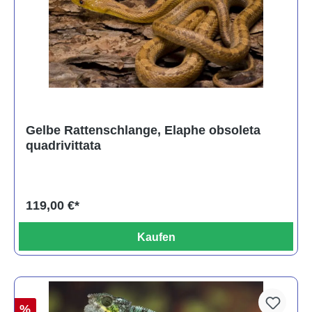
Gelbe Rattenschlange, Elaphe obsoleta
quadrivittata
119,00 €*
Kaufen
%