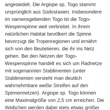
angesiedelt. Die Argiope sp. Togo stammt
ursprünglich aus Südostasien. Insbesondere
im namensgebenden Togo ist die Togo-
Wespenspinne weit verbreitet. In ihrem
natürlichen Habitat bevölkert die Spinne
bevorzugt die Tropenregionen und ernährt
sich von den Beutetieren, die ihr ins Netz
gehen. Bei den Netzen der Togo-
Wespenspinne handelt es sich um Radnetze
mit sogenannten Stablimenten (unter
Stablimenten versteht man deutlich
wahrnehmbare weiße Streifen auf den
Spinnennetzen). Argiope sp. Togo können
eine Maximalgröße von 2,5 cm erreichen. Die
Weibchen werden dabei stets etwas größer