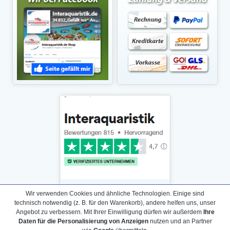
Wir verwenden Cookies und ähnliche Technologien. Einige sind
technisch notwendig (z. B. für den Warenkorb), andere helfen uns, unser
Angebot zu verbessern. Mit Ihrer Einwilligung dürfen wir außerdem
Ihre
Daten für die Personalisierung von Anzeigen
nutzen und an Partner
Daten­schutz­erklärung