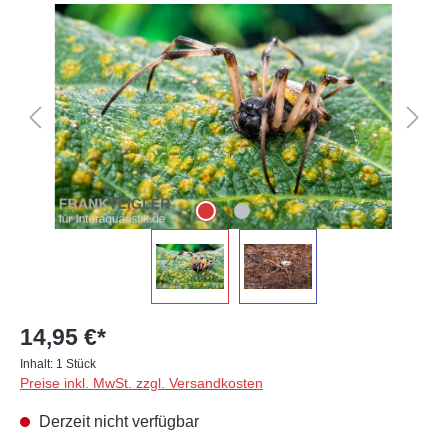
Bildergalerie überspringen
14,95 €*
Inhalt:
1 Stück
Preise inkl. MwSt. zzgl. Versandkosten
Derzeit nicht verfügbar