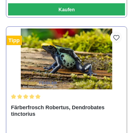
Kaufen
Tipp
Durchschnittliche Bewertung von 5 von 5 Sternen
Färberfrosch Robertus, Dendrobates
tinctorius