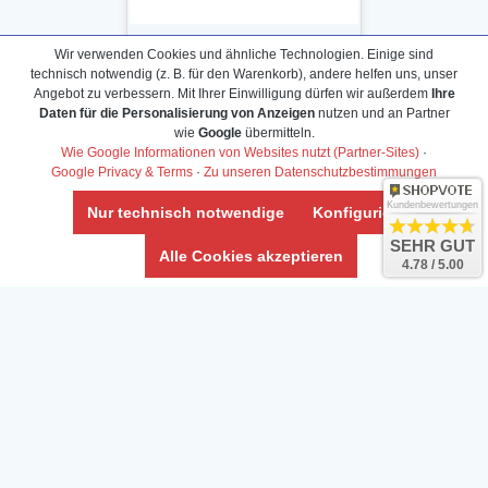
Wir verwenden Cookies und ähnliche Technologien. Einige sind
technisch notwendig (z. B. für den Warenkorb), andere helfen uns, unser
Angebot zu verbessern. Mit Ihrer Einwilligung dürfen wir außerdem
Ihre
Daten für die Personalisierung von Anzeigen
nutzen und an Partner
Daten­schutz­erklärung
wie
Google
übermitteln.
Widerrufs­recht /Widerrufs­formular
Wie Google Informationen von Websites nutzt (Partner-Sites)
·
Google Privacy & Terms
·
Zu unseren Datenschutzbestimmungen
AGB & Info
Impressum
Kundenbewertungen
Nur technisch notwendige
Konfigurieren
Umwelt und Entsorgung
SEHR GUT
Alle Cookies akzeptieren
4.78 / 5.00
Vertrag widerrufen
* Alle Preise inkl. ges. MwSt. zzgl.
Versandkosten
Zierfische, Garnelen, Krebse, Wasserschnecken (Wirbellose),
Aquarienpflanzen & Aquarium-Zubehör preiswert online kaufen.
© Copyright 2024 Interaquaristik.de Shop, Aquarium und
Gartenteich Shop. Alle Rechte vorbehalten.