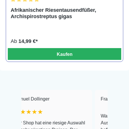
Durchschnittliche Bewertung von 5 von 5 Sternen
Afrikanischer Riesentausendfüßer,
Archispirostreptus gigas
Ab
14,99 €*
Kaufen
l Dollinger
Frank Hackmayer
★
★★★
Warenanlieferung Top und 
hop hat eine riesige Auswahl
Auswahl plus gesundheitli