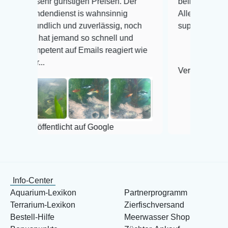
hr günstigen Preisen. Der
befinden der Fische einwan
ndienst is wahnsinnig
Alles ist quick lebendig un
lich und zuverlässig, noch
super Zustand. Gerne wied
at jemand so schnell und
ent auf Emails reagiert wie
Veröffentlicht auf Google
entlicht auf Google
Info-Center
Aquarium-Lexikon
Partnerprogramm
Terrarium-Lexikon
Zierfischversand
Bestell-Hilfe
Meerwasser Shop