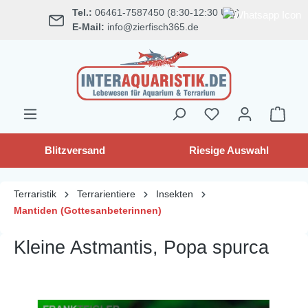
Tel.:
06461-7587450 (8:30-12:30 Uhr)
alt springen
E-Mail:
info@zierfisch365.de
Blitzversand
Riesige Auswahl
Terraristik
Terrarientiere
Insekten
Mantiden (Gottesanbeterinnen)
Kleine Astmantis, Popa spurca
Bildergalerie überspringen