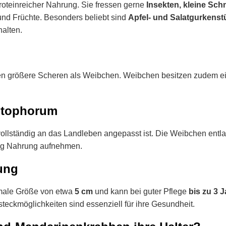
roteinreicher Nahrung. Sie fressen gerne
Insekten, kleine Schn
und Früchte. Besonders beliebt sind
Apfel- und Salatgurkens
halten.
n größere Scheren als Weibchen. Weibchen besitzen zudem einen
otophorum
vollständig an das Landleben angepasst ist. Die Weibchen entlass
dig Nahrung aufnehmen.
ung
male Größe von etwa
5 cm
und kann bei guter Pflege
bis zu 3 
ckmöglichkeiten sind essenziell für ihre Gesundheit.