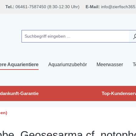
Tel.:
06461-7587450 (8:30-12:30 Uhr)
E-Mail:
info@zierfisch365
ere Aquarientiere
Aquariumzubehör
Meerwasser
T
dankunft-Garantie
Top-Kundenserv
ben)
e, Geosesarma cf. notopho