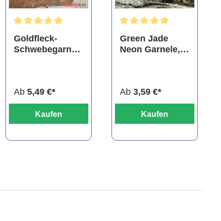
ng von 5 von 5 Sternen
Durchschnittliche Bewertung von 5 von 5 Sternen
Durchschnittliche Bewertung
Goldfleck-
Green Jade
Schwebegarnel
Neon Garnele,
e, Tenuipedium
Neocaridina
palaemonoides
davidi
Ab
5,49 €*
Ab
3,59 €*
Kaufen
Kaufen