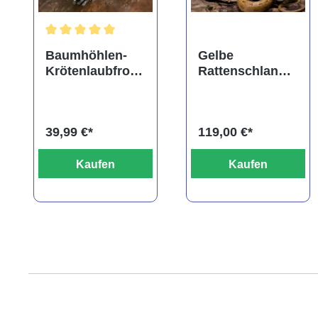
Durchschnittliche Bewertung von 5 von 5 Sternen
Baumhöhlen-
Gelbe
Krötenlaubfrosc
Rattenschlange,
h,
Elaphe obsoleta
Trachycephalus
quadrivittata
resinifictrix
39,99 €*
119,00 €*
Kaufen
Kaufen