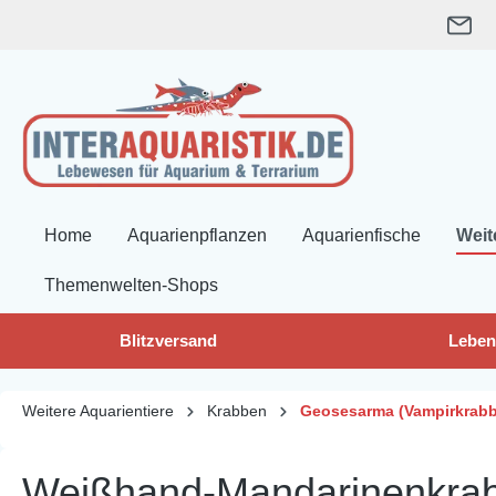
springen
Zur Hauptnavigation springen
Home
Aquarienpflanzen
Aquarienfische
Weit
Themenwelten-Shops
Blitzversand
Leben
Weitere Aquarientiere
Krabben
Geosesarma (Vampirkrab
Weißhand-Mandarinenkrabb