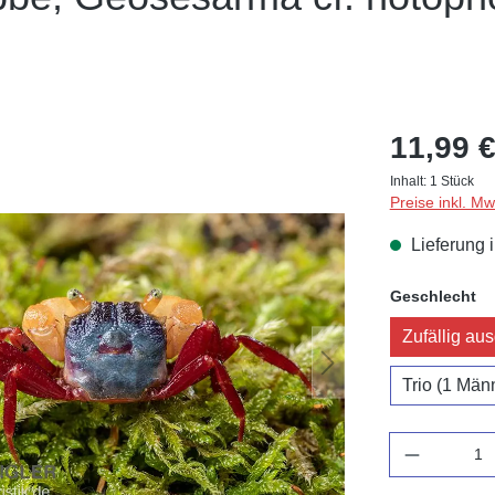
11,99 €
Inhalt:
1 Stück
Preise inkl. M
Lieferung 
au
Geschlecht
Zufällig au
Trio (1 Mä
Anzahl