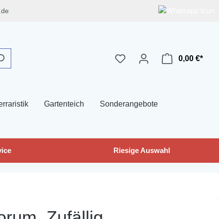
.de
0,00 €*
erraristik
Gartenteich
Sonderangebote
ice
Riesige Auswahl
rum, Zufällig