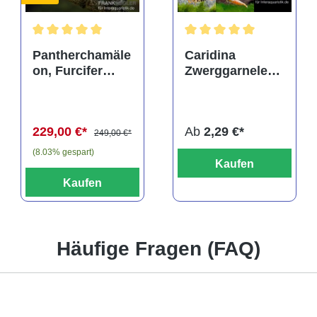
Durchschnittliche Bewertung von 5 von 5 Sternen
Durchschnittliche Bewertu
Pantherchamäle
Caridina
on, Furcifer
Zwerggarnelen-
pardalis
Farbmix
229,00 €*
Ab
2,29 €*
249,00 €*
(8.03% gespart)
Kaufen
Kaufen
Häufige Fragen (FAQ)