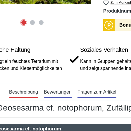
Zum Merkzet
Produktnum
P
Bonu
ache Haltung
Soziales Verhalten
gt ein feuchtes Terrarium mit
Kann in Gruppen gehalt
cken und Klettermöglichkeiten
und zeigt spannende Int
Beschreibung
Bewertungen
Fragen zum Artikel
osesarma cf. notophorum, Zufälli
eosesarma cf. notophorum