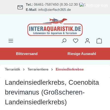
Tel.:
06461-7587450 (8:30-12:30 Uhr)
alt springen
E-Mail:
info@zierfisch365.de
Blitzversand
Riesige Auswahl
Terraristik
Terrarientiere
Einsiedlerkrebse
Landeinsiedlerkrebs, Coenobita
brevimanus (Großscheren-
Landeinsiedlerkrebs)