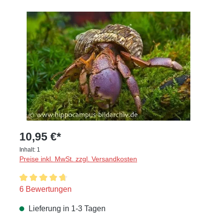
Bildergalerie überspringen
10,95 €*
Inhalt:
1
Preise inkl. MwSt. zzgl. Versandkosten
Durchschnittliche Bewertung von 4.8 von 5 Sternen
6 Bewertungen
Lieferung in 1-3 Tagen