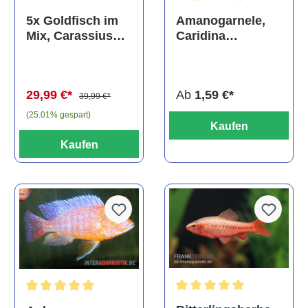
Durchschnittliche Bewertun
Amanogarnele,
5x Goldfisch im
Caridina
Mix, Carassius
multidentata
auratus
(Kaltwasser)
Ab
1,59 €*
29,99 €*
39,99 €*
(25.01% gespart)
Kaufen
Kaufen
Durchschnittliche Bewertu
Durchschnittliche Bewertung von 5 von 5 Sternen