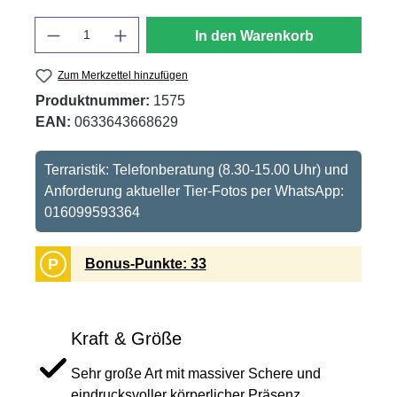
Anzahl
In den Warenkorb
Zum Merkzettel hinzufügen
Produktnummer:
1575
EAN:
0633643668629
Terraristik: Telefonberatung (8.30-15.00 Uhr) und
Anforderung aktueller Tier-Fotos per WhatsApp:
016099593364
P
Bonus-Punkte: 33
Kraft & Größe
Sehr große Art mit massiver Schere und
eindrucksvoller körperlicher Präsenz