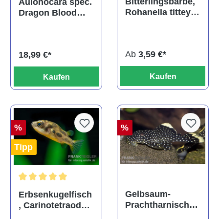
Bitterlingsbarbe,
Aulonocara spec.
Rohanella titteya,
Dragon Blood
ehem. Puntius
albino, DNZ
titteya
Ab
3,59 €*
18,99 €*
Kaufen
Kaufen
%
%
Tipp
Durchschnittliche Bewertung von 5 von 5 Sternen
Gelbsaum-
Erbsenkugelfisch
Prachtharnischw
, Carinotetraodon
els, L81,
travancoricus