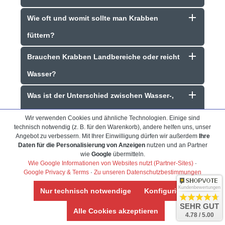
Wie oft und womit sollte man Krabben
füttern?
Brauchen Krabben Landbereiche oder reicht
Wasser?
Was ist der Unterschied zwischen Wasser-,
Land- und Halbwasserkrabben?
Wir verwenden Cookies und ähnliche Technologien. Einige sind
technisch notwendig (z. B. für den Warenkorb), andere helfen uns, unser
Wie werden die Krabben versendet?
Angebot zu verbessern. Mit Ihrer Einwilligung dürfen wir außerdem
Ihre
Daten für die Personalisierung von Anzeigen
nutzen und an Partner
wie
Google
übermitteln.
Wie Google Informationen von Websites nutzt (Partner-Sites)
·
Google Privacy & Terms
·
Zu unseren Datenschutzbestimmungen
Kundenbewertungen
Nur technisch notwendige
Konfigurieren
Frank Hackmayer
★★★★
SEHR GUT
Alle Cookies akzeptieren
4.78 / 5.00