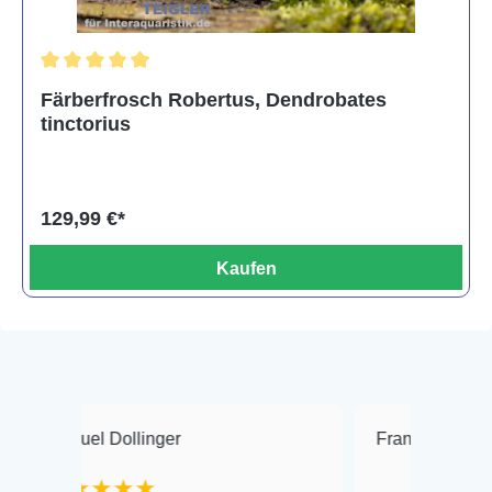
Durchschnittliche Bewertung von 5 von 5 Sternen
Färberfrosch Robertus, Dendrobates
tinctorius
129,99 €*
Kaufen
l Dollinger
Frank Hackmayer
★★★