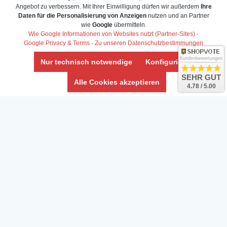
Terrarium-Lexikon
Zierfischversand
Angebot zu verbessern. Mit Ihrer Einwilligung dürfen wir außerdem
Ihre
Daten für die Personalisierung von Anzeigen
nutzen und an Partner
Bestell-Hilfe
Meerwasser Shop
wie
Google
übermitteln.
Bonuspunkte
Züchter-Ankauf
Wie Google Informationen von Websites nutzt (Partner-Sites)
·
Über uns
Content anbieten
Google Privacy & Terms
·
Zu unseren Datenschutzbestimmungen
Versandkosten
Kontaktformular
Kundenbewertungen
Nur technisch notwendige
Konfigurieren
Zahlarten
Influencer
SEHR GUT
Blog
Abholung
Alle Cookies akzeptieren
4.78 / 5.00