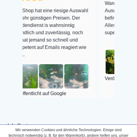
Warenanlieferung Top und
hop hat eine riesige Auswahl
Auswahl plus gesundheitl
hr günstigen Preisen. Der
befinden der Fische einwa
ndienst is wahnsinnig
Alles ist quick lebendig un
dlich und zuverlässig, noch
super Zustand. Gerne wie
at jemand so schnell und
tent auf Emails reagiert wie
Veröffentlicht auf Google
fentlicht auf Google
Info-Center
Wir verwenden Cookies und ähnliche Technologien. Einige sind
Aquarium-Lexikon
Partnerprogramm
technisch notwendig (z. B. für den Warenkorb), andere helfen uns, unser