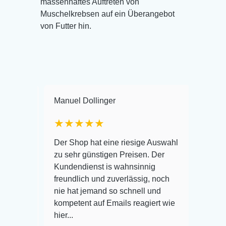
massenhaftes Auftreten von
Muschelkrebsen auf ein Überangebot
von Futter hin.
Manuel Dollinger
Frank Hackm
★★★★★
Warenanliefe
Der Shop hat eine riesige Auswahl
Auswahl plus
zu sehr günstigen Preisen. Der
befinden der
Kundendienst is wahnsinnig
Alles ist qui
freundlich und zuverlässig, noch
super Zustan
r
nie hat jemand so schnell und
kompetent auf Emails reagiert wie
hier...
Veröffentlich