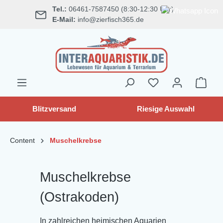
Tel.:
06461-7587450 (8:30-12:30 Uhr)
alt springen
E-Mail:
info@zierfisch365.de
Blitzversand
Riesige Auswahl
Content
Muschelkrebse
Muschelkrebse
(Ostrakoden)
In zahlreichen heimischen Aquarien