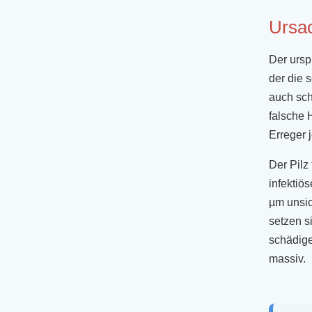
Ursac
Der ursp
der die 
auch sc
falsche 
Erreger 
Der Pilz
infektiö
µm unsic
setzen s
schädige
massiv.