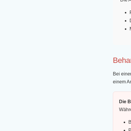
Beha
Bei eine
einem An
Die 
Währe
B
P