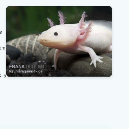
ls
dem
3–5