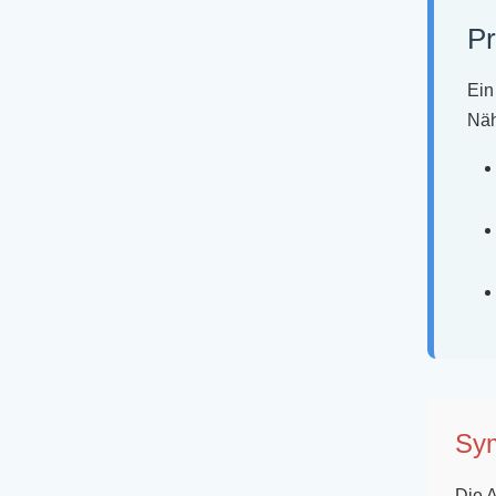
Pr
Ein
Näh
Sym
Die A