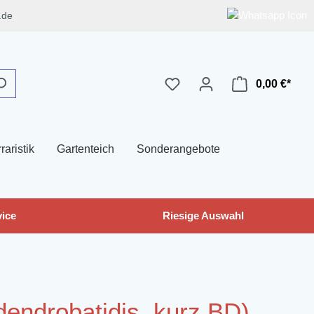
.de
0,00 €*
raristik
Gartenteich
Sonderangebote
ice
Riesige Auswahl
dendrobatidis, kurz BD)