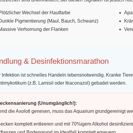
Plötzlicher Wechsel der Hautfarbe
Apa
Dunkle Pigmentierung (Maul, Bauch, Schwanz)
Krä
Massive Verhornung der Flanken
Ver
ndlung & Desinfektionsmarathon
r Infektion ist schnelles Handeln lebensnotwendig. Kranke Tier
timykotikum (z.B. Lamisil oder Itraconazol) gebadet werden.
Beckensanierung (Unumgänglich!):
nd die Axolotl genesen, muss das Aquarium grundgereinigt wer
ecken komplett entleeren und mit 70%igem Alkohol desinfizier
flanzen und Bodengrund im Idealfall komplett erneuern.