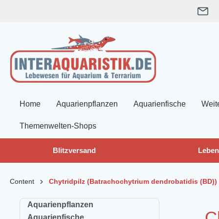
springen
Zur Hauptnavigation springen
Home
Aquarienpflanzen
Aquarienfische
Weit
Themenwelten-Shops
Blitzversand
Leben
Content
Chytridpilz (Batrachochytrium dendrobatidis (BD))
Aquarienpflanzen
C
Aquarienfische