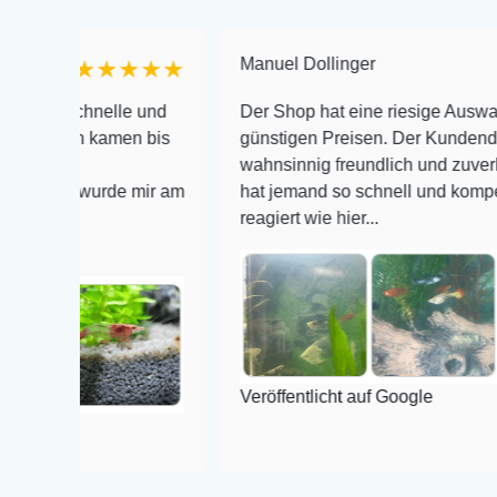
Manuel Dollinger
★★★★★
★★
chnelle und
Der Shop hat eine riesige Auswahl zu sehr
n kamen bis
günstigen Preisen. Der Kundendienst is
wahnsinnig freundlich und zuverlässig, noc
 wurde mir am
hat jemand so schnell und kompetent auf E
reagiert wie hier...
Veröffentlicht auf Google