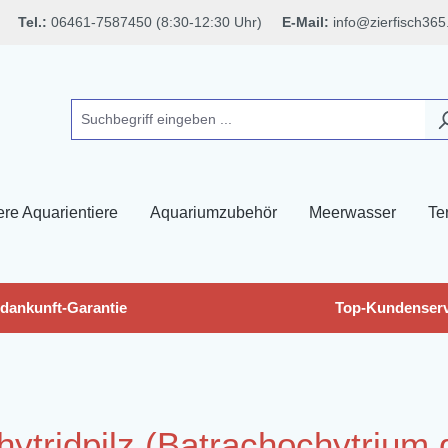
Tel.:
06461-7587450 (8:30-12:30 Uhr)
E-Mail:
info@zierfisch365
ere Aquarientiere
Aquariumzubehör
Meerwasser
Ter
dankunft-Garantie
Top-Kundenserv
hytridpilz (Batrachochytrium 