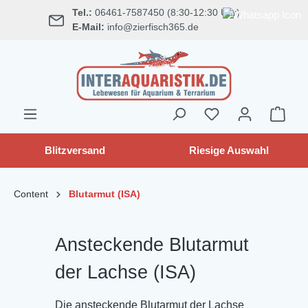
Tel.:
06461-7587450 (8:30-12:30 Uhr)
alt springen
E-Mail:
info@zierfisch365.de
Blitzversand
Riesige Auswahl
Content
Blutarmut (ISA)
Ansteckende Blutarmut
der Lachse (ISA)
Die ansteckende Blutarmut der Lachse