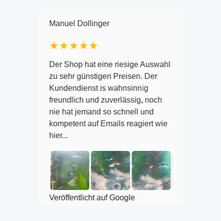
Manuel Dollinger
Frank Hack
★★★★★
Warenanlief
Der Shop hat eine riesige Auswahl
Auswahl plu
zu sehr günstigen Preisen. Der
befinden der
Kundendienst is wahnsinnig
Alles ist qu
freundlich und zuverlässig, noch
super Zusta
er
nie hat jemand so schnell und
kompetent auf Emails reagiert wie
hier...
Veröffentlic
Veröffentlicht auf Google