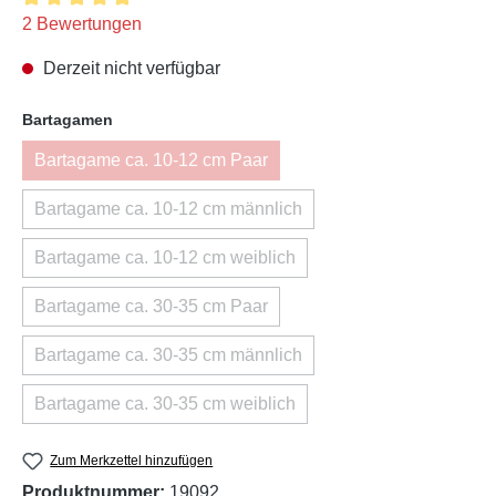
Durchschnittliche Bewertung von 5 von 5 Sternen
2 Bewertungen
Derzeit nicht verfügbar
auswählen
Bartagamen
Bartagame ca. 10-12 cm Paar
(Diese Option ist zurzeit nicht verfügbar.)
Bartagame ca. 10-12 cm männlich
(Diese Option ist zurzeit nicht verfügbar.)
Bartagame ca. 10-12 cm weiblich
(Diese Option ist zurzeit nicht verfügbar.)
Bartagame ca. 30-35 cm Paar
(Diese Option ist zurzeit nicht verfügbar.)
Bartagame ca. 30-35 cm männlich
(Diese Option ist zurzeit nicht verfügbar.)
Bartagame ca. 30-35 cm weiblich
(Diese Option ist zurzeit nicht verfügbar.)
Zum Merkzettel hinzufügen
Produktnummer:
19092