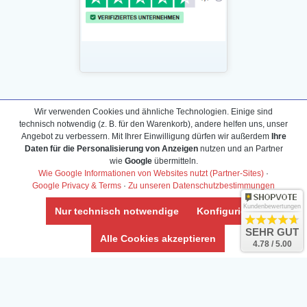
Daten­schutz­erklärung
Wir verwenden Cookies und ähnliche Technologien. Einige sind
Widerrufs­recht /Widerrufs­formular
technisch notwendig (z. B. für den Warenkorb), andere helfen uns, unser
Angebot zu verbessern. Mit Ihrer Einwilligung dürfen wir außerdem
Ihre
AGB & Info
Daten für die Personalisierung von Anzeigen
nutzen und an Partner
Impressum
wie
Google
übermitteln.
Wie Google Informationen von Websites nutzt (Partner-Sites)
·
Umwelt und Entsorgung
Google Privacy & Terms
·
Zu unseren Datenschutzbestimmungen
Vertrag widerrufen
Kundenbewertungen
Nur technisch notwendige
Konfigurieren
SEHR GUT
* Alle Preise inkl. ges. MwSt. zzgl.
Versandkosten
Alle Cookies akzeptieren
4.78 / 5.00
Zierfische, Garnelen, Krebse, Wasserschnecken (Wirbellose),
Aquarienpflanzen & Aquarium-Zubehör preiswert online kaufen.
© Copyright 2024 Interaquaristik.de Shop, Aquarium und
Gartenteich Shop. Alle Rechte vorbehalten.