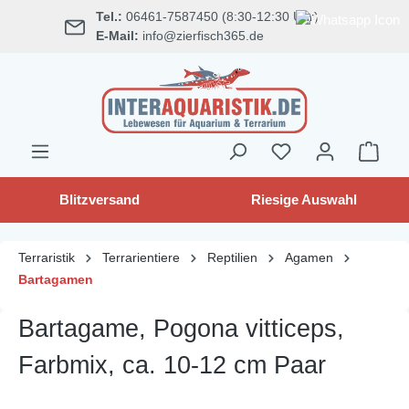
Tel.:
06461-7587450 (8:30-12:30 Uhr)
alt springen
E-Mail:
info@zierfisch365.de
Blitzversand
Riesige Auswahl
Terraristik
Terrarientiere
Reptilien
Agamen
Bartagamen
Bartagame, Pogona vitticeps,
Farbmix, ca. 10-12 cm Paar