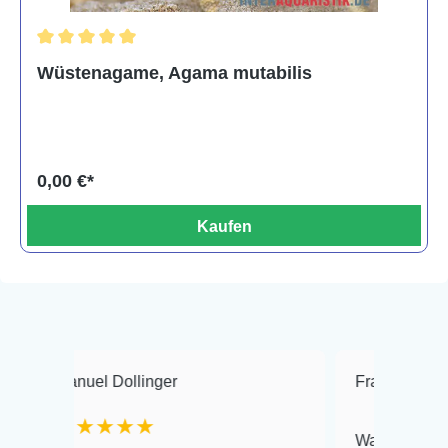
Durchschnittliche Bewertung von 5 von 5 Sternen
Wüstenagame, Agama mutabilis
0,00 €*
Kaufen
nuel Dollinger
Frank Hackmayer
★★★★★
Warenanlieferung Top 