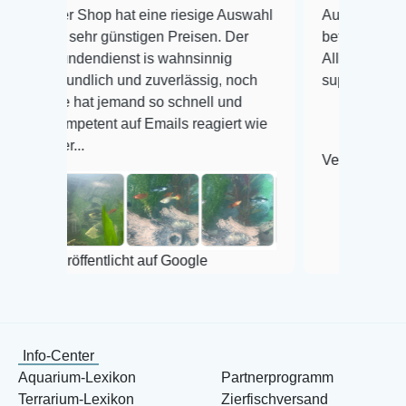
r Shop hat eine riesige Auswahl
Auswahl plus gesundhe
 sehr günstigen Preisen. Der
befinden der Fische ei
ndendienst is wahnsinnig
Alles ist quick lebendi
eundlich und zuverlässig, noch
super Zustand. Gerne 
e hat jemand so schnell und
mpetent auf Emails reagiert wie
er...
Veröffentlicht auf Goog
röffentlicht auf Google
Info-Center
Aquarium-Lexikon
Partnerprogramm
Terrarium-Lexikon
Zierfischversand