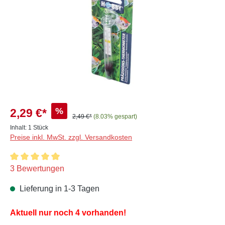
%
2,29 €*
2,49 €*
(8.03% gespart)
Inhalt:
1 Stück
Preise inkl. MwSt. zzgl. Versandkosten
Durchschnittliche Bewertung von 5 von 5 Sternen
3 Bewertungen
Lieferung in 1-3 Tagen
Aktuell nur noch 4 vorhanden!