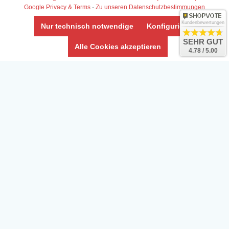
Google Privacy & Terms
·
Zu unseren Datenschutzbestimmungen
Kundenbewertungen
Nur technisch notwendige
Konfigurieren
SEHR GUT
Alle Cookies akzeptieren
4.78 / 5.00
Daten­schutz­erklärung
Widerrufs­recht /Widerrufs­formular
AGB & Info
Impressum
Umwelt und Entsorgung
Vertrag widerrufen
* Alle Preise inkl. ges. MwSt. zzgl.
Versandkosten
Zierfische, Garnelen, Krebse, Wasserschnecken (Wirbellose),
Aquarienpflanzen & Aquarium-Zubehör preiswert online kaufen.
© Copyright 2024 Interaquaristik.de Shop, Aquarium und