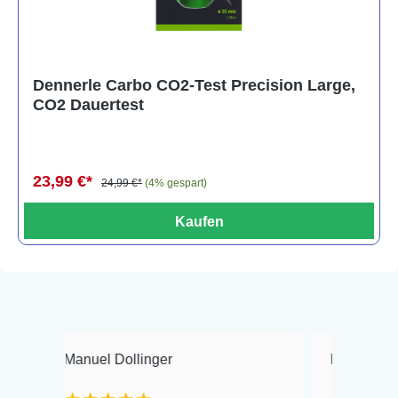
Dennerle Carbo CO2-Test Precision Large,
CO2 Dauertest
23,99 €*
24,99 €*
(4% gespart)
Kaufen
Manuel Dollinger
Frank Hackmayer