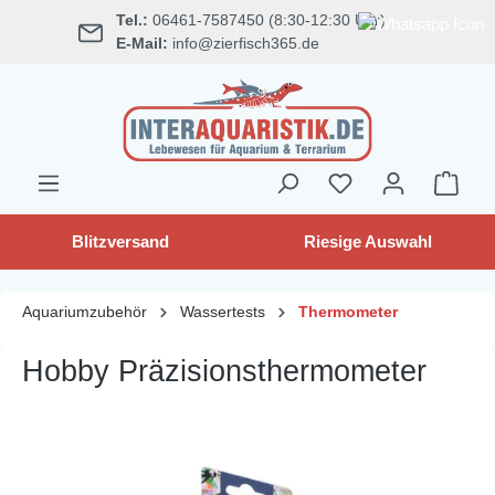
Tel.:
06461-7587450 (8:30-12:30 Uhr)
alt springen
E-Mail:
info@zierfisch365.de
Blitzversand
Riesige Auswahl
Aquariumzubehör
Wassertests
Thermometer
Hobby Präzisionsthermometer
Bildergalerie überspringen