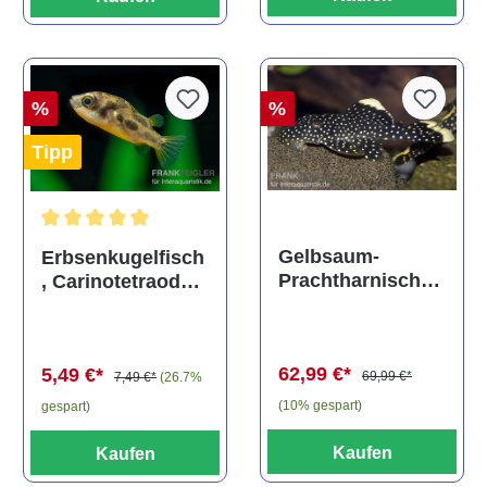
%
%
Tipp
Durchschnittliche Bewertung von 5 von 5 Sternen
Gelbsaum-
Erbsenkugelfisch
Prachtharnischw
, Carinotetraodon
els, L81,
travancoricus
Baryancistrus
(Minifisch)
spec., 6-8 cm
62,99 €*
5,49 €*
69,99 €*
7,49 €*
(26.7%
(10% gespart)
gespart)
Kaufen
Kaufen