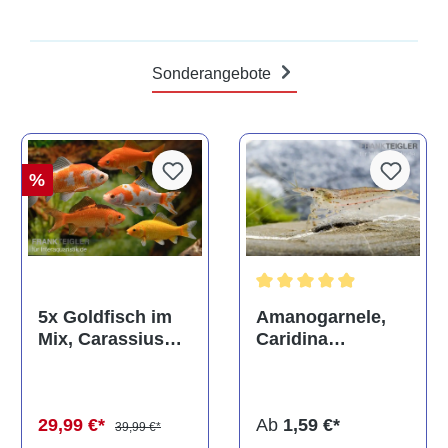
Sonderangebote
%
Durchschnittliche Bewertun
Amanogarnele,
5x Goldfisch im
Caridina
Mix, Carassius
multidentata
auratus
(Kaltwasser)
Ab
1,59 €*
29,99 €*
39,99 €*