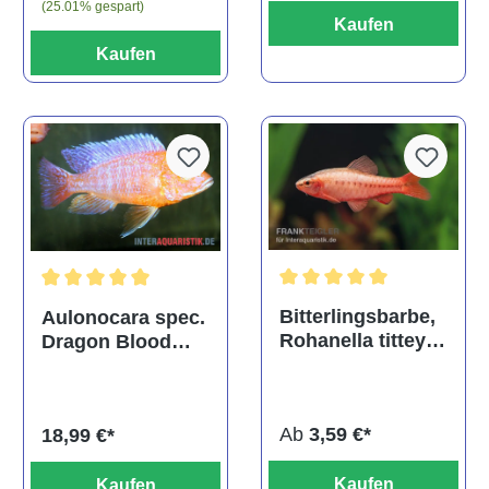
(25.01% gespart)
Kaufen
Kaufen
Durchschnittliche Bewertu
Durchschnittliche Bewertung von 5 von 5 Sternen
Bitterlingsbarbe,
Aulonocara spec.
Rohanella titteya,
Dragon Blood
ehem. Puntius
albino, DNZ
titteya
Ab
3,59 €*
18,99 €*
Kaufen
Kaufen