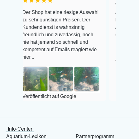
★★★★★
Warenanlieferung Top
Der Shop hat eine riesige Auswahl
Auswahl plus gesundh
zu sehr günstigen Preisen. Der
befinden der Fische e
Kundendienst is wahnsinnig
Alles ist quick lebend
freundlich und zuverlässig, noch
super Zustand. Gerne
nie hat jemand so schnell und
kompetent auf Emails reagiert wie
ier...
Veröffentlicht auf Goo
Veröffentlicht auf Google
Info-Center
Aquarium-Lexikon
Partnerprogramm