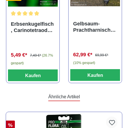
Durchschnittliche Bewertung von 5 von 5 Sternen
Gelbsaum-
Erbsenkugelfisch
Prachtharnischw
, Carinotetraodon
els, L81,
travancoricus
Baryancistrus
(Minifisch)
spec., 6-8 cm
62,99 €*
5,49 €*
69,99 €*
7,49 €*
(26.7%
(10% gespart)
gespart)
Kaufen
Kaufen
Ähnliche Artikel
%