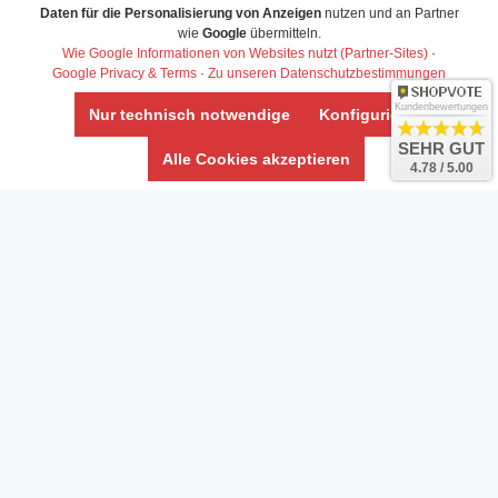
Daten für die Personalisierung von Anzeigen
nutzen und an Partner
Daten­schutz­erklärung
wie
Google
übermitteln.
Widerrufs­recht /Widerrufs­formular
Wie Google Informationen von Websites nutzt (Partner-Sites)
·
Google Privacy & Terms
·
Zu unseren Datenschutzbestimmungen
AGB & Info
Impressum
Kundenbewertungen
Nur technisch notwendige
Konfigurieren
Umwelt und Entsorgung
SEHR GUT
Alle Cookies akzeptieren
4.78 / 5.00
Vertrag widerrufen
* Alle Preise inkl. ges. MwSt. zzgl.
Versandkosten
Zierfische, Garnelen, Krebse, Wasserschnecken (Wirbellose),
Aquarienpflanzen & Aquarium-Zubehör preiswert online kaufen.
© Copyright 2024 Interaquaristik.de Shop, Aquarium und
Gartenteich Shop. Alle Rechte vorbehalten.