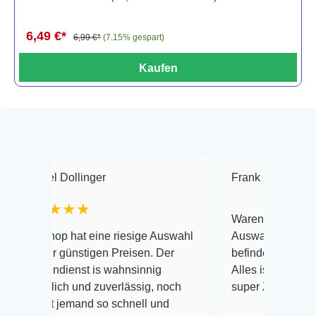
6,49 €*
6,99 €*
(7.15% gespart)
Kaufen
Dollinger
Frank Hackmayer
★
★★★
Warenanlieferung Top und di
p hat eine riesige Auswahl
Auswahl plus gesundheitlich
günstigen Preisen. Der
befinden der Fische einwandf
ienst is wahnsinnig
Alles ist quick lebendig und 
ch und zuverlässig, noch
super Zustand. Gerne wieder
jemand so schnell und