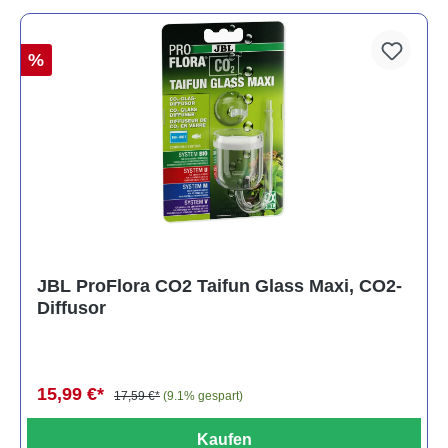
%
JBL ProFlora CO2 Taifun Glass Maxi, CO2-
Diffusor
15,99 €*
17,59 €*
(9.1% gespart)
Kaufen