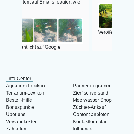
t auf Emails reagiert wie
Veröffentlicht auf Google
tlicht auf Google
Info-Center
Aquarium-Lexikon
Partnerprogramm
Terrarium-Lexikon
Zierfischversand
Bestell-Hilfe
Meerwasser Shop
Bonuspunkte
Züchter-Ankauf
Über uns
Content anbieten
Versandkosten
Kontaktformular
Zahlarten
Influencer