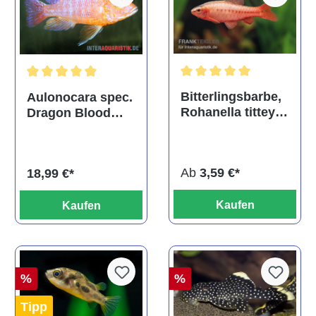
Durchschnittliche Bewertu
Durchschnittliche Bewertung von 5 von 5 Sternen
Bitterlingsbarbe,
Aulonocara spec.
Rohanella titteya,
Dragon Blood
ehem. Puntius
albino, DNZ
titteya
Ab
3,59 €*
18,99 €*
Kaufen
Kaufen
%
%
Tipp