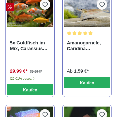
%
Durchschnittliche Bewertun
Amanogarnele,
5x Goldfisch im
Caridina
Mix, Carassius
multidentata
auratus
(Kaltwasser)
Ab
1,59 €*
29,99 €*
39,99 €*
(25.01% gespart)
Kaufen
Kaufen