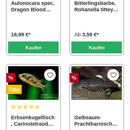
Bitterlingsbarbe,
Aulonocara spec.
Rohanella titteya,
Dragon Blood
ehem. Puntius
albino, DNZ
titteya
Ab
3,59 €*
18,99 €*
Kaufen
Kaufen
%
%
Tipp
Durchschnittliche Bewertung von 5 von 5 Sternen
Gelbsaum-
Erbsenkugelfisch
Prachtharnischw
, Carinotetraodon