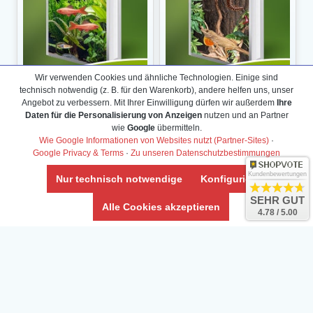
Wir verwenden Cookies und ähnliche Technologien. Einige sind
technisch notwendig (z. B. für den Warenkorb), andere helfen uns, unser
Angebot zu verbessern. Mit Ihrer Einwilligung dürfen wir außerdem
Ihre
Daten für die Personalisierung von Anzeigen
nutzen und an Partner
wie
Google
übermitteln.
Wie Google Informationen von Websites nutzt (Partner-Sites)
·
Google Privacy & Terms
·
Zu unseren Datenschutzbestimmungen
Kundenbewertungen
Nur technisch notwendige
Konfigurieren
SEHR GUT
Alle Cookies akzeptieren
4.78 / 5.00