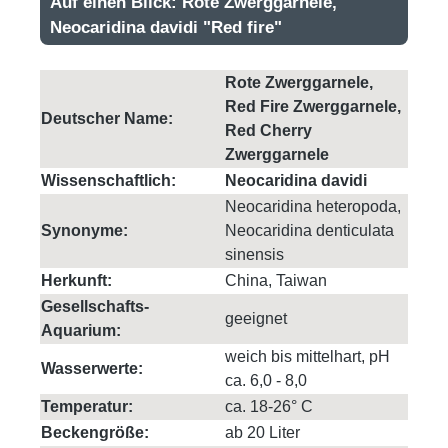
Auf einen Blick: Rote Zwerggarnele,
Neocaridina davidi "Red fire"
Rote Zwerggarnele,
Red Fire Zwerggarnele,
Deutscher Name:
Red Cherry
Zwerggarnele
Wissenschaftlich:
Neocaridina davidi
Neocaridina heteropoda,
Synonyme:
Neocaridina denticulata
sinensis
Herkunft:
China, Taiwan
Gesellschafts-
geeignet
Aquarium:
weich bis mittelhart, pH
Wasserwerte:
ca. 6,0 - 8,0
Temperatur:
ca. 18-26° C
Beckengröße:
ab 20 Liter