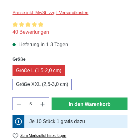
Preise inkl. MwSt. zzgl. Versandkosten
Durchschnittliche Bewertung von 4.9 von 5 Sternen
40 Bewertungen
Lieferung in 1-3 Tagen
auswählen
Größe
Größe L (1,5-2,0 cm)
Größe XXL (2,5-3,0 cm)
Anzahl
In den Warenkorb
Je 10 Stück 1 gratis dazu
Zum Merkzettel hinzufügen