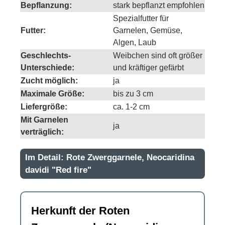
Bepflanzung:
stark bepflanzt empfohlen
Spezialfutter für
Futter:
Garnelen, Gemüse,
Algen, Laub
Geschlechts-
Weibchen sind oft größer
Unterschiede:
und kräftiger gefärbt
Zucht möglich:
ja
Maximale Größe:
bis zu 3 cm
Liefergröße:
ca. 1-2 cm
Mit Garnelen
ja
verträglich:
Im Detail: Rote Zwerggarnele, Neocaridina
davidi "Red fire"
Herkunft der Roten