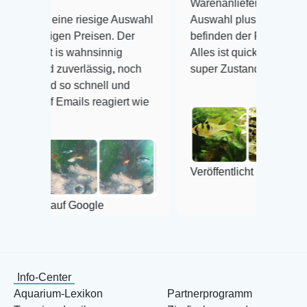
Warenanlieferung Top und die
 riesige Auswahl
Auswahl plus gesundheitliches
 Preisen. Der
befinden der Fische einwandfrei.
wahnsinnig
Alles ist quick lebendig und im
erlässig, noch
super Zustand. Gerne wieder 😃
 schnell und
ls reagiert wie
Veröffentlicht auf Google
 Google
Info-Center
Aquarium-Lexikon
Partnerprogramm