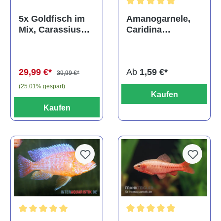
Durchschnittliche Bewertun
Amanogarnele,
5x Goldfisch im
Caridina
Mix, Carassius
multidentata
auratus
(Kaltwasser)
Ab
1,59 €*
29,99 €*
39,99 €*
(25.01% gespart)
Kaufen
Kaufen
Durchschnittliche Bewertu
Durchschnittliche Bewertung von 5 von 5 Sternen