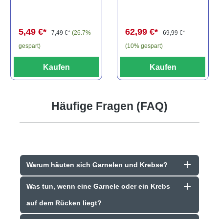
els, L81,
travancoricus
Baryancistrus
(Minifisch)
spec., 6-8 cm
62,99 €*
5,49 €*
69,99 €*
7,49 €*
(26.7%
(10% gespart)
gespart)
Kaufen
Kaufen
Häufige Fragen (FAQ)
Warum häuten sich Garnelen und Krebse?
Was tun, wenn eine Garnele oder ein Krebs
auf dem Rücken liegt?