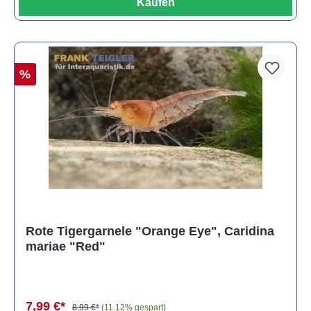
Kaufen
%
Rote Tigergarnele "Orange Eye", Caridina
mariae "Red"
7,99 €*
8,99 €*
(11.12% gespart)