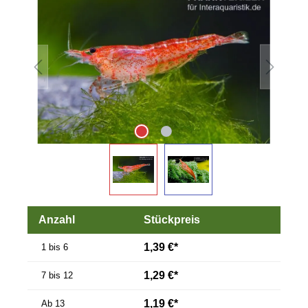
Anzahl
Stückpreis
1,39 €*
1 bis 6
1,29 €*
7 bis 12
1,19 €*
Ab
13