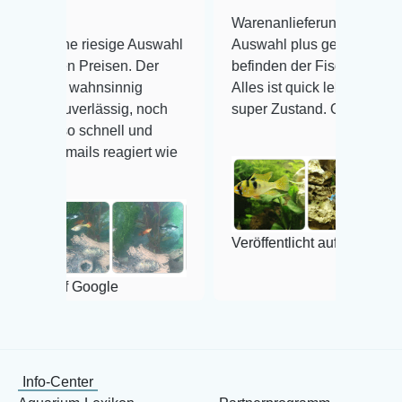
Warenanlieferung Top und die
 riesige Auswahl
Auswahl plus gesundheitliches
Preisen. Der
befinden der Fische einwandfrei.
ahnsinnig
Alles ist quick lebendig und im
erlässig, noch
super Zustand. Gerne wieder 😃
schnell und
ls reagiert wie
Veröffentlicht auf Google
Google
Info-Center