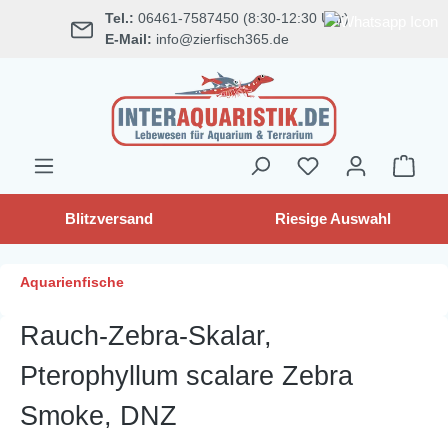
Tel.:
06461-7587450 (8:30-12:30 Uhr)
alt springen
E-Mail:
info@zierfisch365.de
Blitzversand
Riesige Auswahl
Aquarienfische
Rauch-Zebra-Skalar,
Pterophyllum scalare Zebra
Smoke, DNZ