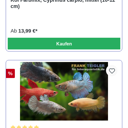
Koi Farbmix, Cyprinus carpio, mittel (10-12
cm)
Ab
13,99 €*
Kaufen
%