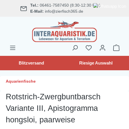
Tel.:
06461-7587450 (8:30-12:30 Uhr)
alt springen
E-Mail:
info@zierfisch365.de
Blitzversand
Riesige Auswahl
Aquarienfische
Rotstrich-Zwergbuntbarsch
Variante III, Apistogramma
hongsloi, paarweise