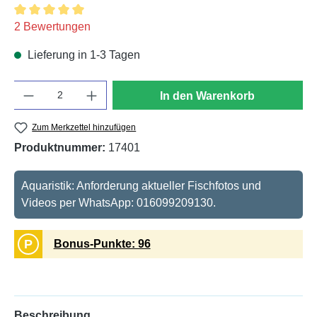
Durchschnittliche Bewertung von 5 von 5 Sternen
2 Bewertungen
Lieferung in 1-3 Tagen
Anzahl
In den Warenkorb
Zum Merkzettel hinzufügen
Produktnummer:
17401
Aquaristik: Anforderung aktueller Fischfotos und
Videos per WhatsApp: 016099209130.
P
Bonus-Punkte: 96
Beschreibung