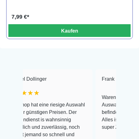
7,99 €*
Kaufen
linger
Frank Hackmayer
★★
★★
Warenanlieferung Top und die
at eine riesige Auswahl
Auswahl plus gesundheitliches
nstigen Preisen. Der
befinden der Fische einwandfrei
nst is wahnsinnig
Alles ist quick lebendig und im
 und zuverlässig, noch
super Zustand. Gerne wieder 
mand so schnell und