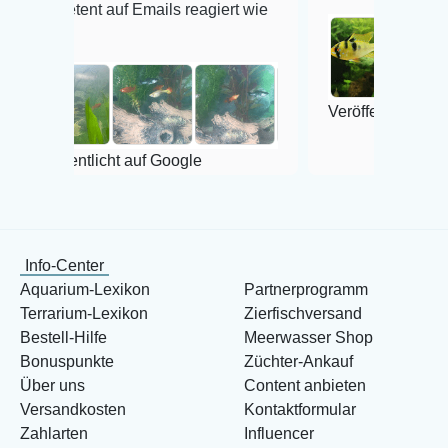
auf Emails reagiert wie
Veröffentlicht auf Google
cht auf Google
Info-Center
Aquarium-Lexikon
Partnerprogramm
Terrarium-Lexikon
Zierfischversand
Bestell-Hilfe
Meerwasser Shop
Bonuspunkte
Züchter-Ankauf
Über uns
Content anbieten
Versandkosten
Kontaktformular
Zahlarten
Influencer