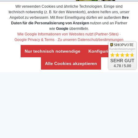
Wir verwenden Cookies und ähnliche Technologien. Einige sind
technisch notwendig (z. B. für den Warenkorb), andere helfen uns, unser
Veröffentlicht auf Google
Angebot zu verbessern. Mit Ihrer Einwilligung dürfen wir außerdem
Ihre
Daten für die Personalisierung von Anzeigen
nutzen und an Partner
wie
Google
übermitteln.
ogle
Wie Google Informationen von Websites nutzt (Partner-Sites)
·
Google Privacy & Terms
·
Zu unseren Datenschutzbestimmungen
Kundenbewertungen
Nur technisch notwendige
Konfigurieren
SEHR GUT
Alle Cookies akzeptieren
Info-Center
4.78 / 5.00
Aquarium-Lexikon
Partnerprogramm
Terrarium-Lexikon
Zierfischversand
Bestell-Hilfe
Meerwasser Shop
Bonuspunkte
Züchter-Ankauf
Über uns
Content anbieten
Versandkosten
Kontaktformular
Zahlarten
Influencer
Blog
Abholung