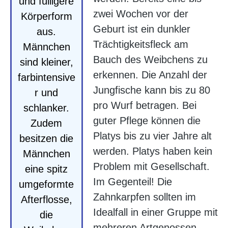
und fülligere
zwei Wochen vor der
Körperform
Geburt ist ein dunkler
aus.
Trächtigkeitsfleck am
Männchen
Bauch des Weibchens zu
sind kleiner,
erkennen. Die Anzahl der
farbintensive
Jungfische kann bis zu 80
r und
pro Wurf betragen. Bei
schlanker.
guter Pflege können die
Zudem
Platys bis zu vier Jahre alt
besitzen die
werden. Platys haben kein
Männchen
Problem mit Gesellschaft.
eine spitz
Im Gegenteil! Die
umgeformte
Zahnkarpfen sollten im
Afterflosse,
Idealfall in einer Gruppe mit
die
mehreren Artgenossen