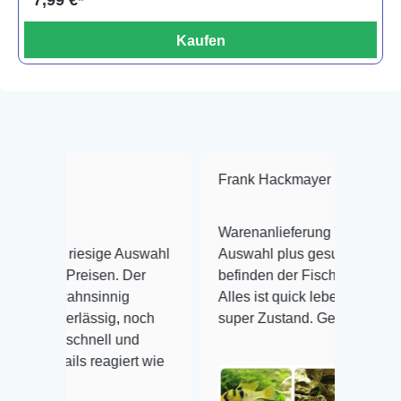
7,99 €*
Kaufen
Frank Hackmayer
★★★★
Warenanlieferung Top und die
esige Auswahl
Auswahl plus gesundheitliches
eisen. Der
befinden der Fische einwandfrei.
nsinnig
Alles ist quick lebendig und im
ässig, noch
super Zustand. Gerne wieder 😃
hnell und
 reagiert wie