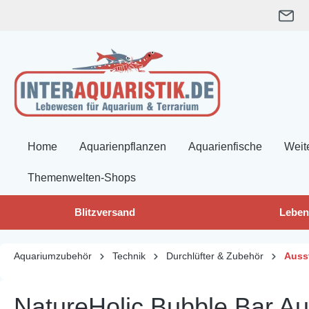
springen
Zur Hauptnavigation springen
Home
Aquarienpflanzen
Aquarienfische
Weit
Themenwelten-Shops
Blitzversand
Leben
Aquariumzubehör
Technik
Durchlüfter & Zubehör
Auss
NatureHolic Bubble Bar A