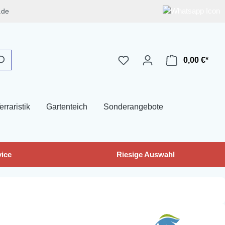
.de
0,00 €*
erraristik
Gartenteich
Sonderangebote
ice
Riesige Auswahl