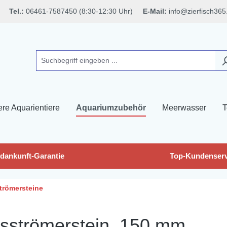
Tel.:
06461-7587450 (8:30-12:30 Uhr)
E-Mail:
info@zierfisch365
ere Aquarientiere
Aquariumzubehör
Meerwasser
T
dankunft-Garantie
Top-Kundenserv
trömersteine
usströmerstein, 150 mm