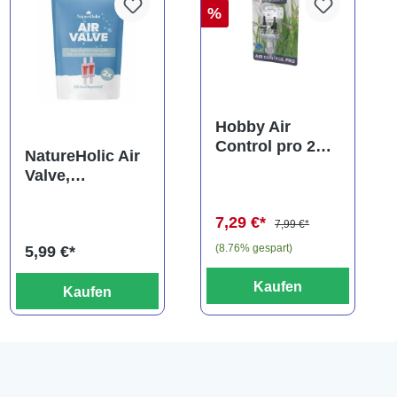
%
Hobby Air
Control pro 2
NatureHolic Air
Wege
Valve,
Luftverteiler
Rückschlagvent
il, 2 Stück
7,29 €*
7,99 €*
(8.76% gespart)
5,99 €*
Kaufen
Kaufen