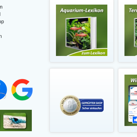
m
d
op
n