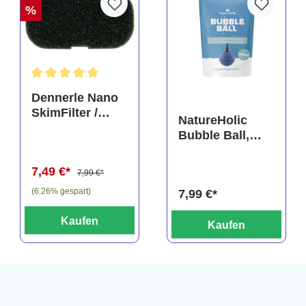
%
Durchschnittliche Bewertung von 5 von 5 Sternen
Dennerle Nano
SkimFilter /
NatureHolic
Scapers Flow
Bubble Ball,
Filter Filterpad
Ausströmerstei
n, 50 mm
7,49 €*
7,99 €*
(6.26% gespart)
7,99 €*
Kaufen
Kaufen