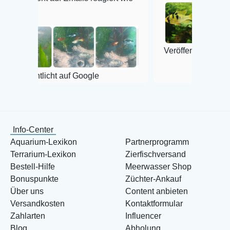
Veröffentlicht auf Google
licht auf Google
Info-Center
Aquarium-Lexikon
Partnerprogramm
Terrarium-Lexikon
Zierfischversand
Bestell-Hilfe
Meerwasser Shop
Bonuspunkte
Züchter-Ankauf
Über uns
Content anbieten
Versandkosten
Kontaktformular
Zahlarten
Influencer
Blog
Abholung