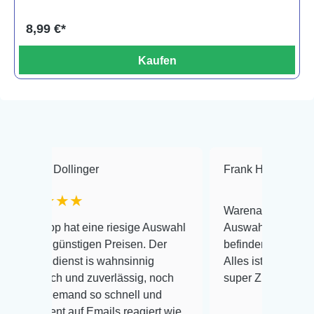
8,99 €*
Kaufen
ollinger
Frank Hackmayer
★★
★★
Warenanlieferung Top und die
hat eine riesige Auswahl
Auswahl plus gesundheitliche
ünstigen Preisen. Der
befinden der Fische einwandfr
enst is wahnsinnig
Alles ist quick lebendig und im
h und zuverlässig, noch
super Zustand. Gerne wieder 
emand so schnell und
 auf Emails reagiert wie