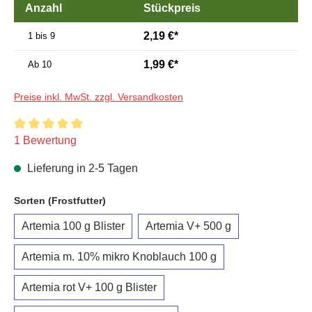
Anzahl
Stückpreis
2,19 €*
1 bis 9
1,99 €*
Ab
10
Preise inkl. MwSt. zzgl. Versandkosten
Durchschnittliche Bewertung von 5 von 5 Sternen
1 Bewertung
Lieferung in 2-5 Tagen
auswählen
Sorten (Frostfutter)
Artemia 100 g Blister
Artemia V+ 500 g
Artemia m. 10% mikro Knoblauch 100 g
Artemia rot V+ 100 g Blister