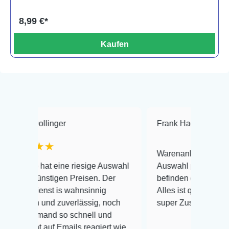
8,99 €*
Kaufen
linger
Frank Hackmayer
★★
★
Warenanlieferung Top und die
at eine riesige Auswahl
Auswahl plus gesundheitliches
nstigen Preisen. Der
befinden der Fische einwandfrei
st is wahnsinnig
Alles ist quick lebendig und im
und zuverlässig, noch
super Zustand. Gerne wieder 😃
mand so schnell und
uf Emails reagiert wie