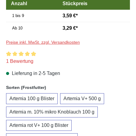
Anzahl
Stückpreis
3,59 €*
1 bis 9
3,29 €*
Ab
10
Preise inkl. MwSt. zzgl. Versandkosten
Durchschnittliche Bewertung von 5 von 5 Sternen
1 Bewertung
Lieferung in 2-5 Tagen
auswählen
Sorten (Frostfutter)
Artemia 100 g Blister
Artemia V+ 500 g
Artemia m. 10% mikro Knoblauch 100 g
Artemia rot V+ 100 g Blister