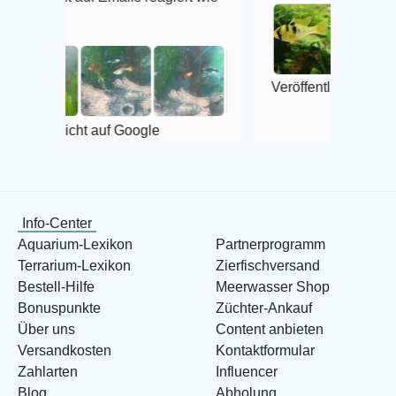
Veröffentlicht auf Google
cht auf Google
Info-Center
Aquarium-Lexikon
Partnerprogramm
Terrarium-Lexikon
Zierfischversand
Bestell-Hilfe
Meerwasser Shop
Bonuspunkte
Züchter-Ankauf
Über uns
Content anbieten
Versandkosten
Kontaktformular
Zahlarten
Influencer
Blog
Abholung