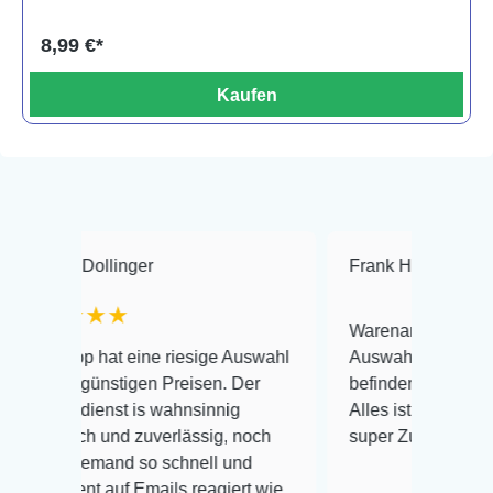
8,99 €*
Kaufen
llinger
Frank Hackmayer
★★
★★
Warenanlieferung Top und die
hat eine riesige Auswahl
Auswahl plus gesundheitliche
ünstigen Preisen. Der
befinden der Fische einwandfre
nst is wahnsinnig
Alles ist quick lebendig und im
h und zuverlässig, noch
super Zustand. Gerne wieder 
emand so schnell und
 auf Emails reagiert wie