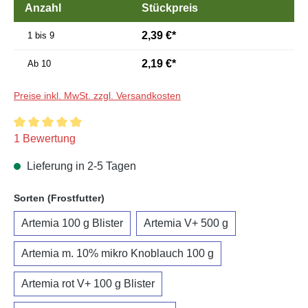
Anzahl
Stückpreis
2,39 €*
1 bis 9
2,19 €*
Ab
10
Preise inkl. MwSt. zzgl. Versandkosten
Durchschnittliche Bewertung von 5 von 5 Sternen
1 Bewertung
Lieferung in 2-5 Tagen
auswählen
Sorten (Frostfutter)
Artemia 100 g Blister
Artemia V+ 500 g
Artemia m. 10% mikro Knoblauch 100 g
Artemia rot V+ 100 g Blister