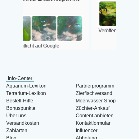
Veröffentlicht auf Google
icht auf Google
Info-Center
Aquarium-Lexikon
Partnerprogramm
Terrarium-Lexikon
Zierfischversand
Bestell-Hilfe
Meerwasser Shop
Bonuspunkte
Züchter-Ankauf
Über uns
Content anbieten
Versandkosten
Kontaktformular
Zahlarten
Influencer
Blog
Abholung