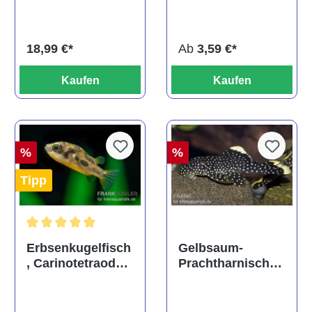
ehem. Puntius
albino, DNZ
titteya
Ab
3,59 €*
18,99 €*
Kaufen
Kaufen
%
%
Tipp
Durchschnittliche Bewertung von 5 von 5 Sternen
Gelbsaum-
Erbsenkugelfisch
Prachtharnischw
, Carinotetraodon
els, L81,
travancoricus
Baryancistrus
(Minifisch)
spec., 6-8 cm