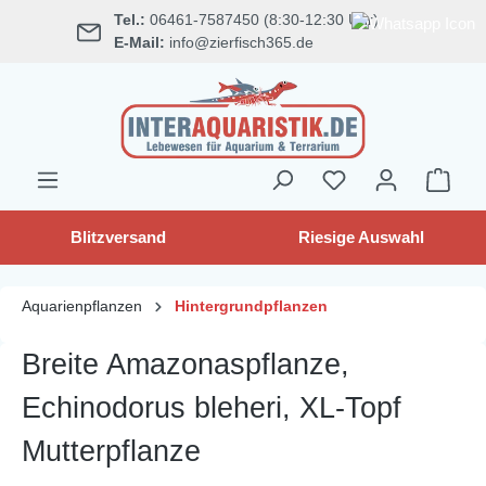
Tel.:
06461-7587450 (8:30-12:30 Uhr)
alt springen
E-Mail:
info@zierfisch365.de
Blitzversand
Riesige Auswahl
Aquarienpflanzen
Hintergrundpflanzen
Breite Amazonaspflanze,
Echinodorus bleheri, XL-Topf
Mutterpflanze