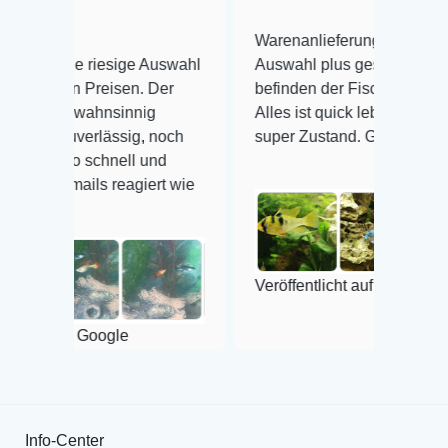
Warenanlieferung Top und die
riesige Auswahl
Auswahl plus gesundheitliches
reisen. Der
befinden der Fische einwandfrei.
ahnsinnig
Alles ist quick lebendig und im
rlässig, noch
super Zustand. Gerne wieder 😃
chnell und
s reagiert wie
Veröffentlicht auf Google
Google
Info-Center