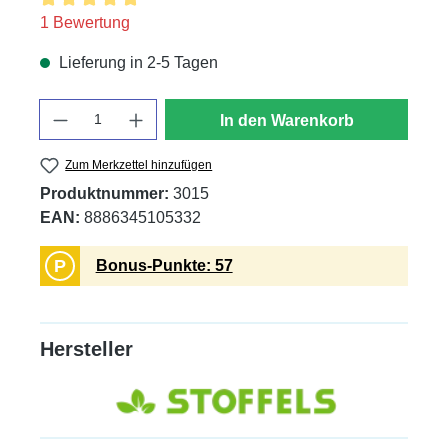
Durchschnittliche Bewertung von 5 von 5 Sternen
1 Bewertung
Lieferung in 2-5 Tagen
Anzahl
In den Warenkorb
Zum Merkzettel hinzufügen
Produktnummer:
3015
EAN:
8886345105332
P
Bonus-Punkte: 57
Hersteller