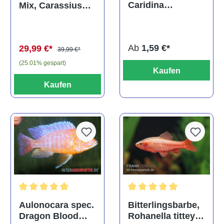
Caridina
Mix, Carassius
multidentata
auratus
(Kaltwasser)
Ab
1,59 €*
29,99 €*
39,99 €*
(25.01% gespart)
Kaufen
Kaufen
Durchschnittliche Bewertu
Durchschnittliche Bewertung von 5 von 5 Sternen
Bitterlingsbarbe,
Aulonocara spec.
Rohanella titteya,
Dragon Blood