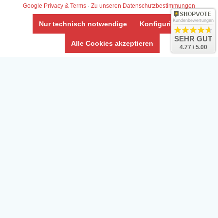
Google Privacy & Terms
·
Zu unseren Datenschutzbestimmungen
Kundenbewertungen
Nur technisch notwendige
Konfigurieren
SEHR GUT
Alle Cookies akzeptieren
4.77 / 5.00
Daten­schutz­erklärung
Widerrufs­recht /Widerrufs­formular
AGB & Info
Impressum
Umwelt und Entsorgung
Vertrag widerrufen
* Alle Preise inkl. ges. MwSt. zzgl.
Versandkosten
Zierfische, Garnelen, Krebse, Wasserschnecken (Wirbellose),
Aquarienpflanzen & Aquarium-Zubehör preiswert online kaufen.