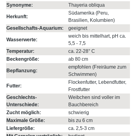
Synonyme:
Thayeria obliqua
Südamerika (Peru,
Herkunft:
Brasilien, Kolumbien)
Gesellschafts-Aquarium:
geeignet
weich bis mittelhart, pH ca.
Wasserwerte:
5,5 - 7,5
Temperatur:
ca. 22-28° C
Beckengröße:
ab 80 cm
empfohlen (Freiräume zum
Bepflanzung:
Schwimmen)
Flockenfutter, Lebendfutter,
Futter:
Frostfutter
Geschlechts-
Weibchen sind voller im
Unterschiede:
Bauchbereich
Zucht möglich:
schwierig
Maximale Größe:
bis zu 6 cm
Liefergröße:
ca. 2,5-3 cm