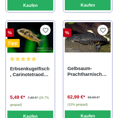
Kaufen
Kaufen
%
%
Tipp
Durchschnittliche Bewertung von 5 von 5 Sternen
Gelbsaum-
Erbsenkugelfisch
Prachtharnischw
, Carinotetraodon
els, L81,
travancoricus
Baryancistrus
(Minifisch)
spec., 6-8 cm
62,99 €*
5,49 €*
69,99 €*
7,49 €*
(26.7%
(10% gespart)
gespart)
Kaufen
Kaufen