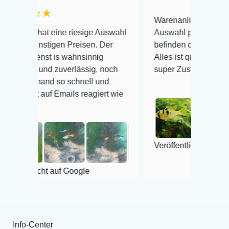
Warenanlieferung Top und die
ine riesige Auswahl
Auswahl plus gesundheitliches
gen Preisen. Der
befinden der Fische einwandfrei.
s wahnsinnig
Alles ist quick lebendig und im
zuverlässig, noch
super Zustand. Gerne wieder 😃
 so schnell und
Emails reagiert wie
Veröffentlicht auf Google
auf Google
Info-Center