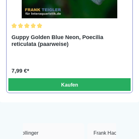
Durchschnittliche Bewertung von 5 von 5 Sternen
Guppy Golden Blue Neon, Poecilia
reticulata (paarweise)
7,99 €*
Kaufen
er
Frank Hackmayer
★★★★