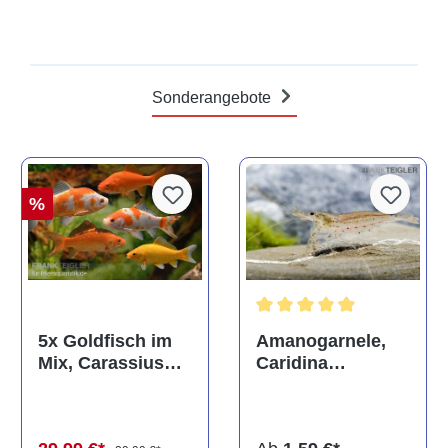
Sonderangebote
%
Durchschnittliche Bewertun
Amanogarnele,
5x Goldfisch im
Caridina
Mix, Carassius
multidentata
auratus
(Kaltwasser)