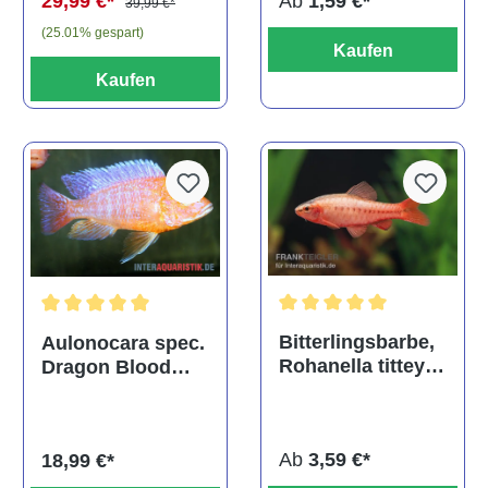
Ab
1,59 €*
29,99 €*
39,99 €*
(25.01% gespart)
Kaufen
Kaufen
Durchschnittliche Bewertu
Durchschnittliche Bewertung von 5 von 5 Sternen
Bitterlingsbarbe,
Aulonocara spec.
Rohanella titteya,
Dragon Blood
ehem. Puntius
albino, DNZ
titteya
Ab
3,59 €*
18,99 €*