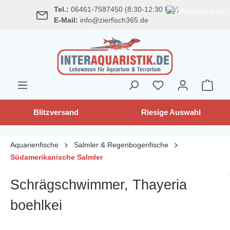
Tel.:
06461-7587450 (8:30-12:30 Uhr)
alt springen
E-Mail:
info@zierfisch365.de
Blitzversand
Riesige Auswahl
Aquarienfische
Salmler & Regenbogenfische
Südamerikanische Salmler
Schrägschwimmer, Thayeria
boehlkei