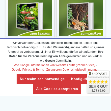
Wir verwenden Cookies und ähnliche Technologien. Einige sind
technisch notwendig (z. B. für den Warenkorb), andere helfen uns, unser
Angebot zu verbessern. Mit Ihrer Einwilligung dürfen wir außerdem
Ihre
Daten für die Personalisierung von Anzeigen
nutzen und an Partner
wie
Google
übermitteln.
Wie Google Informationen von Websites nutzt (Partner-Sites)
·
Google Privacy & Terms
·
Zu unseren Datenschutzbestimmungen
Kundenbewertungen
Nur technisch notwendige
Konfigurieren
SEHR GUT
Alle Cookies akzeptieren
4.77 / 5.00