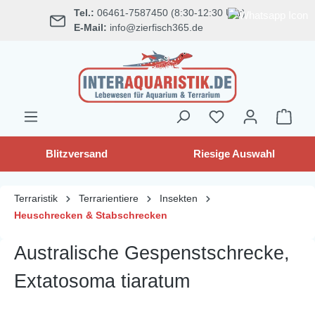
Tel.:
06461-7587450 (8:30-12:30 Uhr)
alt springen
E-Mail:
info@zierfisch365.de
Blitzversand
Riesige Auswahl
Terraristik
Terrarientiere
Insekten
Heuschrecken & Stabschrecken
Australische Gespenstschrecke,
Extatosoma tiaratum