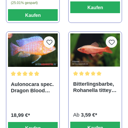
(25.01% gespart)
Kaufen
Kaufen
Durchschnittliche Bewertu
Durchschnittliche Bewertung von 5 von 5 Sternen
Bitterlingsbarbe,
Aulonocara spec.
Rohanella titteya,
Dragon Blood
ehem. Puntius
albino, DNZ
titteya
Ab
3,59 €*
18,99 €*
Kaufen