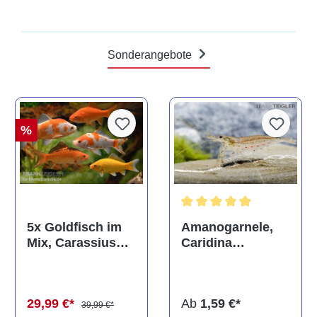
Sonderangebote
%
Durchschnittliche Bewertun
Amanogarnele,
5x Goldfisch im
Caridina
Mix, Carassius
multidentata
auratus
(Kaltwasser)
Ab
1,59 €*
29,99 €*
39,99 €*