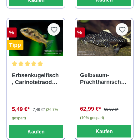
Kaufen
%
%
Tipp
Durchschnittliche Bewertung von 5 von 5 Sternen
Gelbsaum-
Erbsenkugelfisch
Prachtharnischw
, Carinotetraodon
els, L81,
travancoricus
Baryancistrus
(Minifisch)
spec., 6-8 cm
62,99 €*
5,49 €*
69,99 €*
7,49 €*
(26.7%
(10% gespart)
gespart)
Kaufen
Kaufen