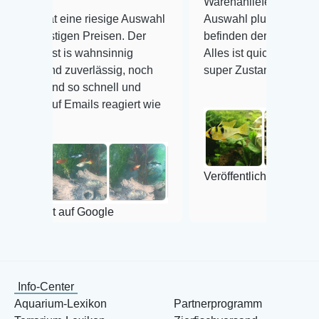
Warenanlieferung Top und die
ne riesige Auswahl
Auswahl plus gesundheitliches
en Preisen. Der
befinden der Fische einwandfrei.
s wahnsinnig
Alles ist quick lebendig und im
uverlässig, noch
super Zustand. Gerne wieder 😃
so schnell und
mails reagiert wie
Veröffentlicht auf Google
uf Google
Info-Center
Aquarium-Lexikon
Partnerprogramm