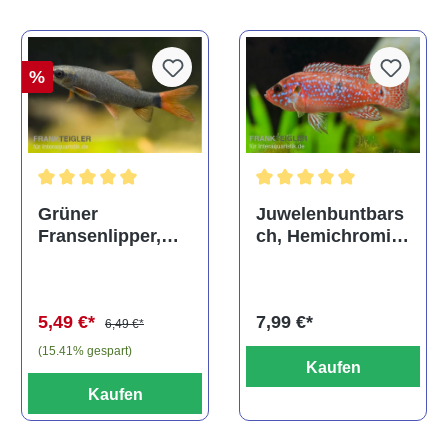
%
Durchschnittliche Bewertung von 5 von 5 Sternen
Durchschnittliche Bewertu
Grüner
Juwelenbuntbars
Fransenlipper,
ch, Hemichromis
Epalzeorhynchos
lifalili
frenatum
5,49 €*
7,99 €*
6,49 €*
(15.41% gespart)
Kaufen
Kaufen