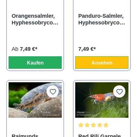
Orangensalmler,
Panduro-Salmler,
Hyphessobrycon
Hyphessobrycon
cf. pulchripinnis
robustulus
BOLIVIA
ORANGE
Ab
7,49 €*
7,49 €*
Kaufen
Ansehen
Durchschnittliche Bewertun
Red Rili Garnele,
Raimunds