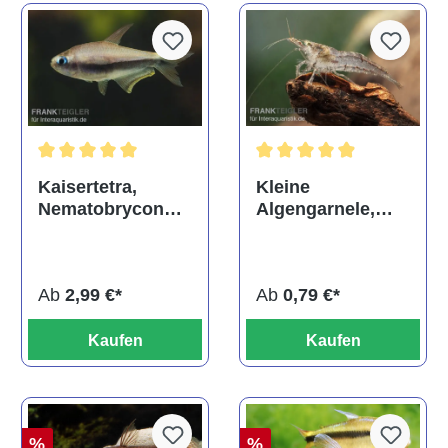
Durchschnittliche Bewertung von 5 von 5 Sternen
Durchschnittliche Bewertun
Kaisertetra,
Kleine
Nematobrycon
Algengarnele,
palmeri
Neocaridina
davidi
Ab
2,99 €*
Ab
0,79 €*
Kaufen
Kaufen
%
%