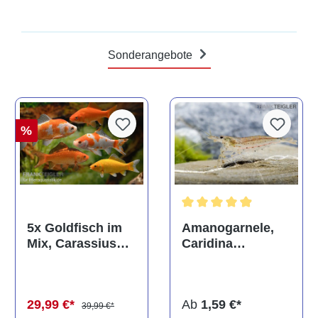
Sonderangebote
%
Durchschnittliche Bewertun
Amanogarnele,
5x Goldfisch im
Caridina
Mix, Carassius
multidentata
auratus
(Kaltwasser)
Ab
1,59 €*
29,99 €*
39,99 €*