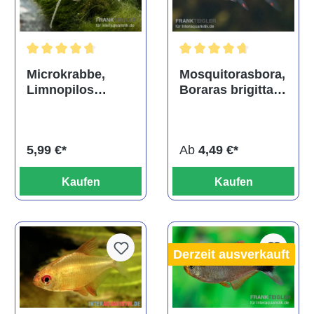
Durchschnittliche Bewertun
Durchschnittliche Bewertung von 4.8 von 5 Sternen
Mosquitorasbora,
Microkrabbe,
Boraras brigittae
Limnopilos
(Minifisch)
naiyanetri
Ab
4,49 €*
5,99 €*
Kaufen
Kaufen
Derzeit ausverkauft