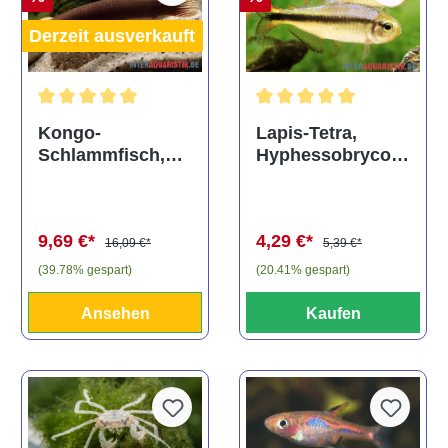
Derzeit ausverkauft
Durchschnittliche Bewertung von 5 von 5 Sternen
Durchschnittliche Bewertu
Kongo-
Lapis-Tetra,
Schlammfisch,
Hyphessobrycon
Phractolaemus
cyanotaenia
ansorgii
9,69 €*
4,29 €*
16,09 €*
5,39 €*
(39.78% gespart)
(20.41% gespart)
Ansehen
Kaufen