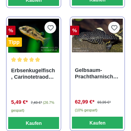
Kaufen
%
%
Tipp
Durchschnittliche Bewertung von 5 von 5 Sternen
Gelbsaum-
Erbsenkugelfisch
Prachtharnischw
, Carinotetraodon
els, L81,
travancoricus
Baryancistrus
(Minifisch)
spec., 6-8 cm
62,99 €*
5,49 €*
69,99 €*
7,49 €*
(26.7%
(10% gespart)
gespart)
Kaufen
Kaufen