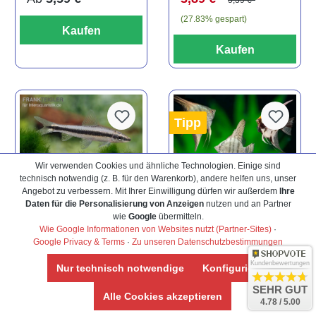
5,39 €*
(27.83% gespart)
Kaufen
Kaufen
Tipp
Wir verwenden Cookies und ähnliche Technologien. Einige sind
technisch notwendig (z. B. für den Warenkorb), andere helfen uns, unser
Angebot zu verbessern. Mit Ihrer Einwilligung dürfen wir außerdem
Ihre
Daten für die Personalisierung von Anzeigen
nutzen und an Partner
Durchschnittliche Bewertung von 5 von 5 Sternen
Durchschnittliche Bewertu
wie
Google
übermitteln.
Siamesischer
Skalar Mix,
Wie Google Informationen von Websites nutzt (Partner-Sites)
·
Algenfresser,
Pterophyllum
Google Privacy & Terms
·
Zu unseren Datenschutzbestimmungen
Crossocheilus
scalare, Größe M
siamensis
Kundenbewertungen
Nur technisch notwendige
Konfigurieren
SEHR GUT
Ab
4,59 €*
Ab
5,99 €*
Alle Cookies akzeptieren
4.78 / 5.00