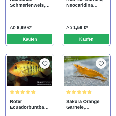
Neocaridina
Schmerlenwels,
davidi
Aspidoras
raimundi
Ab
1,59 €*
Ab
8,99 €*
Kaufen
Kaufen
Durchschnittliche Bewertung von 5 von 5 Sternen
Durchschnittliche Bewertun
Roter
Sakura Orange
Ecuadorbuntbars
Garnele,
ch, Cichlasoma
Neocaridina