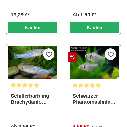
festae
davidi
19,29 €*
Ab
1,59 €*
Kaufen
Kaufen
%
Durchschnittliche Bewertung von 5 von 5 Sternen
Durchschnittliche Bewertu
Schillerbärbling,
Schwarzer
Brachydanio
Phantomsalmler,
albolineatus
Hyphessobrycon
megalopterus
Ab
3,59 €*
3,89 €*