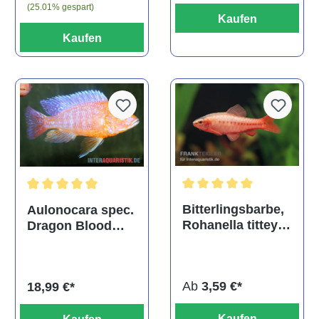
(25.01% gespart)
Kaufen
Kaufen
Durchschnittliche Bewertu
Durchschnittliche Bewertung von 5 von 5 Sternen
Bitterlingsbarbe,
Aulonocara spec.
Rohanella titteya,
Dragon Blood
ehem. Puntius
albino, DNZ
titteya
Ab
3,59 €*
18,99 €*
Kaufen