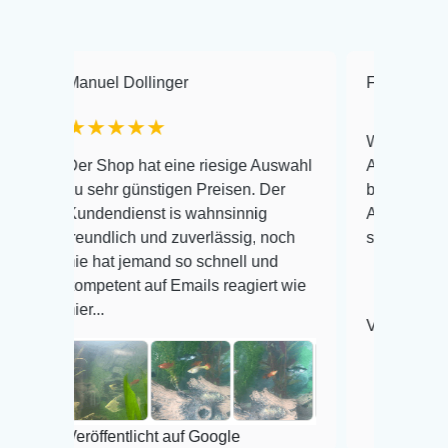
nuel Dollinger
Frank Hackmayer
★★★★★
Warenanlieferung Top 
r Shop hat eine riesige Auswahl
Auswahl plus gesundhe
 sehr günstigen Preisen. Der
befinden der Fische ein
ndendienst is wahnsinnig
Alles ist quick lebendi
eundlich und zuverlässig, noch
super Zustand. Gerne w
e hat jemand so schnell und
mpetent auf Emails reagiert wie
r...
Veröffentlicht auf Googl
röffentlicht auf Google