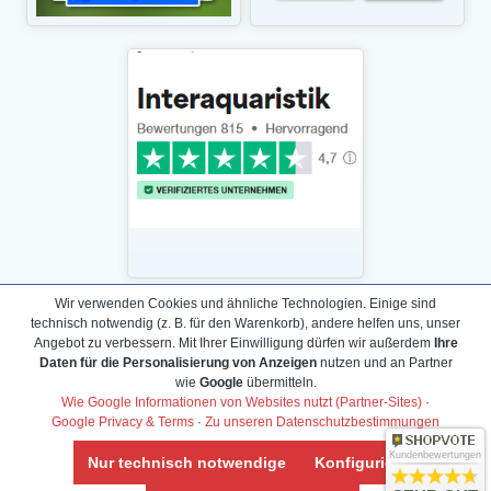
Wir verwenden Cookies und ähnliche Technologien. Einige sind
technisch notwendig (z. B. für den Warenkorb), andere helfen uns, unser
Daten­schutz­erklärung
Angebot zu verbessern. Mit Ihrer Einwilligung dürfen wir außerdem
Ihre
Widerrufs­recht /Widerrufs­formular
Daten für die Personalisierung von Anzeigen
nutzen und an Partner
wie
Google
übermitteln.
AGB & Info
Wie Google Informationen von Websites nutzt (Partner-Sites)
·
Impressum
Google Privacy & Terms
·
Zu unseren Datenschutzbestimmungen
Umwelt und Entsorgung
Kundenbewertungen
Nur technisch notwendige
Konfigurieren
Vertrag widerrufen