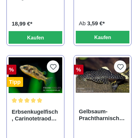
ehem. Puntius
albino, DNZ
titteya
Ab
3,59 €*
18,99 €*
Kaufen
Kaufen
%
%
Tipp
Durchschnittliche Bewertung von 5 von 5 Sternen
Gelbsaum-
Erbsenkugelfisch
Prachtharnischw
, Carinotetraodon
els, L81,
travancoricus
Baryancistrus
(Minifisch)