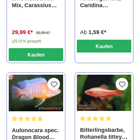
Caridina
Mix, Carassius
multidentata
auratus
(Kaltwasser)
Ab
1,59 €*
29,99 €*
39,99 €*
(25.01% gespart)
Kaufen
Kaufen
Durchschnittliche Bewertu
Durchschnittliche Bewertung von 5 von 5 Sternen
Bitterlingsbarbe,
Aulonocara spec.
Rohanella titteya,
Dragon Blood