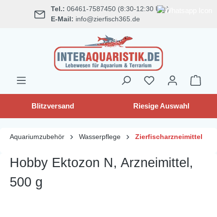
Tel.:
06461-7587450 (8:30-12:30 Uhr)
alt springen
E-Mail:
info@zierfisch365.de
Blitzversand
Riesige Auswahl
Aquariumzubehör
Wasserpflege
Zierfischarzneimittel
Hobby Ektozon N, Arzneimittel,
500 g