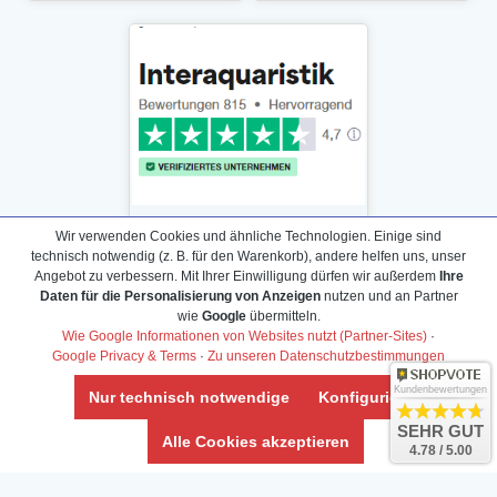
Wir verwenden Cookies und ähnliche Technologien. Einige sind
technisch notwendig (z. B. für den Warenkorb), andere helfen uns, unser
Angebot zu verbessern. Mit Ihrer Einwilligung dürfen wir außerdem
Ihre
Daten für die Personalisierung von Anzeigen
nutzen und an Partner
Daten­schutz­erklärung
wie
Google
übermitteln.
Widerrufs­recht /Widerrufs­formular
Wie Google Informationen von Websites nutzt (Partner-Sites)
·
Google Privacy & Terms
·
Zu unseren Datenschutzbestimmungen
AGB & Info
Impressum
Kundenbewertungen
Nur technisch notwendige
Konfigurieren
Umwelt und Entsorgung
SEHR GUT
Alle Cookies akzeptieren
4.78 / 5.00
Vertrag widerrufen