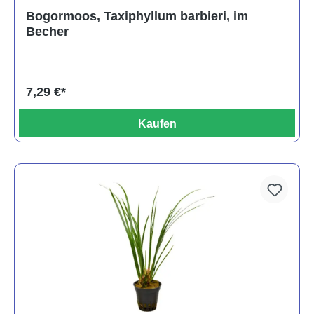
Durchschnittliche Bewertung von 5 von 5 Sternen
Bogormoos, Taxiphyllum barbieri, im
Becher
7,29 €*
Kaufen