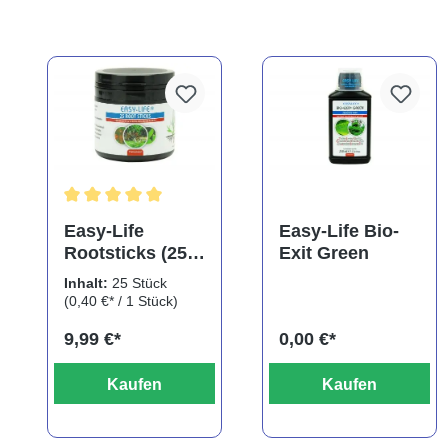
Durchschnittliche Bewertung von 5 von 5 Sternen
Easy-Life
Easy-Life Bio-
Rootsticks (25
Exit Green
Sticks)
Inhalt:
25 Stück
(0,40 €* / 1 Stück)
9,99 €*
0,00 €*
Kaufen
Kaufen