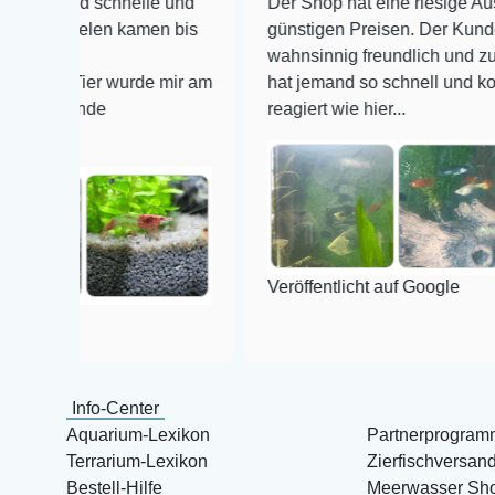
 schnelle und
Der Shop hat eine riesige Auswahl zu s
elen kamen bis
günstigen Preisen. Der Kundendienst is
wahnsinnig freundlich und zuverlässig, 
ier wurde mir am
hat jemand so schnell und kompetent au
nde
reagiert wie hier...
Veröffentlicht auf Google
Info-Center
Aquarium-Lexikon
Partnerprogram
Terrarium-Lexikon
Zierfischversan
Bestell-Hilfe
Meerwasser Sh