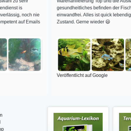
ehr
Warenanlieferung Top und die Auswahl plus
gesundheitliches befinden der Fische
noch nie
einwandfrei. Alles ist quick lebendig und im su
f Emails
Zustand. Gerne wieder 😃
Veröffentlicht auf Google
m
d
op