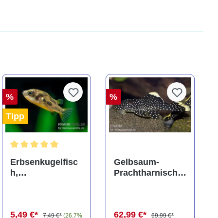
%
%
Tipp
ng von 5 von 5 Sternen
Durchschnittliche Bewertung von 5 von 5 Sternen
Erbsenkugelfisc
Gelbsaum-
h,
Prachtharnischw
Carinotetraodon
els, L81,
travancoricus
Baryancistrus
(Minifisch)
spec., 6-8 cm
5,49 €*
62,99 €*
7,49 €*
(26.7%
69,99 €*