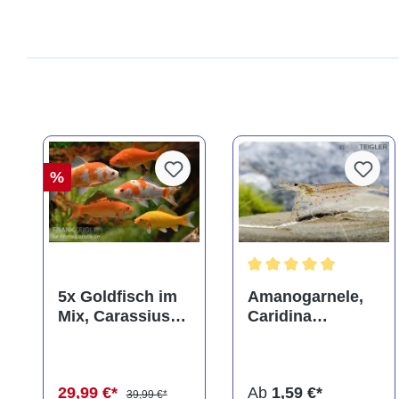
%
Durchschnittliche Bewer
5x Goldfisch im
Amanogarnele,
Mix, Carassius
Caridina
auratus
multidentata
(Kaltwasser)
29,99 €*
Ab
1,59 €*
39,99 €*