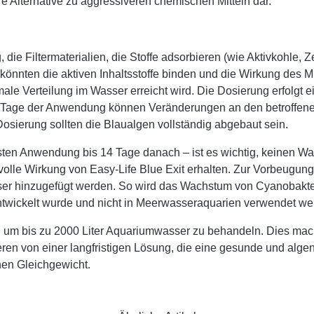
 Alternative zu aggressiveren chemischen Mitteln dar.
 die Filtermaterialien, die Stoffe adsorbieren (wie Aktivkohle, 
könnten die aktiven Inhaltsstoffe binden und die Wirkung des Mit
male Verteilung im Wasser erreicht wird. Die Dosierung erfolgt 
n Tage der Anwendung können Veränderungen an den betroffenen
osierung sollten die Blaualgen vollständig abgebaut sein.
en Anwendung bis 14 Tage danach – ist es wichtig, keinen W
e volle Wirkung von Easy-Life Blue Exit erhalten. Zur Vorbeugu
er hinzugefügt werden. So wird das Wachstum von Cyanobakteri
ntwickelt wurde und nicht in Meerwasseraquarien verwendet wer
, um bis zu 2000 Liter Aquariumwasser zu behandeln. Dies macht
ieren von einer langfristigen Lösung, die eine gesunde und alge
chen Gleichgewicht.