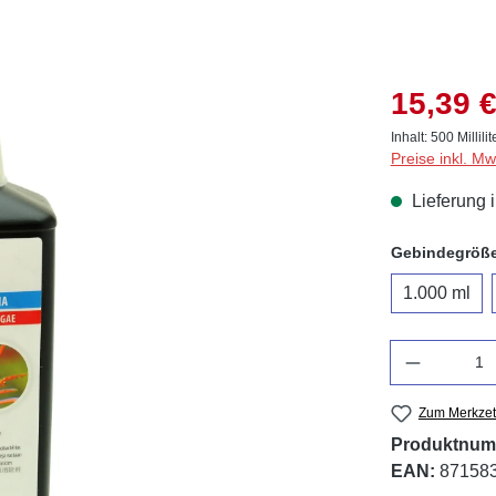
15,39 €
Inhalt:
500 Millilit
Preise inkl. M
Lieferung 
Gebindegröß
1.000 ml
Anzahl
Zum Merkzet
Produktnum
EAN:
87158