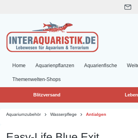
springen
Zur Hauptnavigation springen
Home
Aquarienpflanzen
Aquarienfische
Weit
Themenwelten-Shops
Blitzversand
Leben
Aquariumzubehör
Wasserpflege
Antialgen
Easy-Life Blue Exit