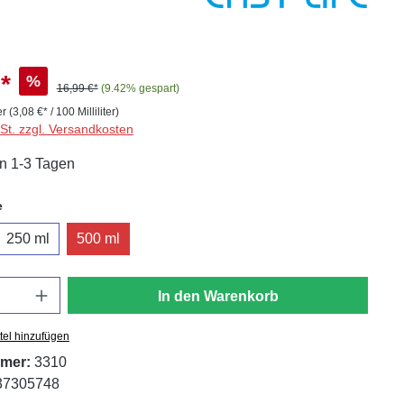
*
%
16,99 €*
(9.42% gespart)
er
(3,08 €* / 100 Milliliter)
wSt. zzgl. Versandkosten
in 1-3 Tagen
auswählen
e
250 ml
500 ml
In den Warenkorb
tel hinzufügen
mer:
3310
37305748