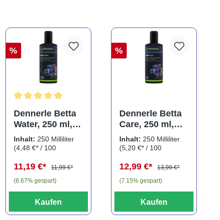
%
%
ng von 5 von 5 Sternen
Durchschnittliche Bewertung von 5 von 5 Sternen
Dennerle Betta
Dennerle Betta
Water, 250 ml,
Care, 250 ml,
Wasseraufbereit
Wasserzusatz
Inhalt:
250 Milliliter
Inhalt:
250 Milliliter
er für
für Kampffische
(4,48 €* / 100
(5,20 €* / 100
Kampffische
Milliliter)
Milliliter)
11,19 €*
12,99 €*
11,99 €*
13,99 €*
(6.67% gespart)
(7.15% gespart)
Kaufen
Kaufen