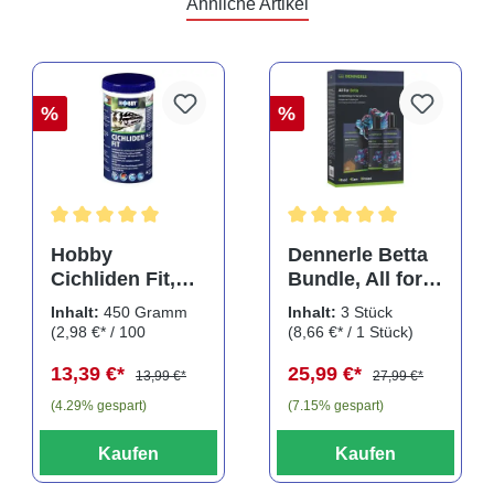
Ähnliche Artikel
%
%
Durchschnittliche Bewertung von 5 von 5 Sternen
Durchschnittliche Bewertu
Hobby
Dennerle Betta
Cichliden Fit,
Bundle, All for
450 g
Betta, Pflegeset
Inhalt:
450 Gramm
Inhalt:
3 Stück
für
(2,98 €* / 100
(8,66 €* / 1 Stück)
Kampffische, 3
Gramm)
13,39 €*
25,99 €*
teilig
13,99 €*
27,99 €*
(4.29% gespart)
(7.15% gespart)
Kaufen
Kaufen