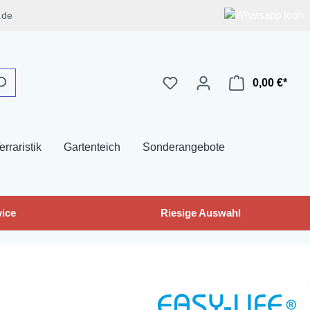
.de
0,00 €*
erraristik
Gartenteich
Sonderangebote
ice
Riesige Auswahl