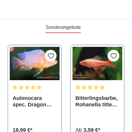
Sonderangebote
tung von 4.9 von 5 Sternen
Durchschnittliche Bewertung von 5 von 5 Sternen
Durchschnittliche Bewertu
Aulonocara
Bitterlingsbarbe,
spec. Dragon
Rohanella titteya,
Blood albino,
ehem. Puntius
DNZ
titteya
18,99 €*
Ab
3,59 €*