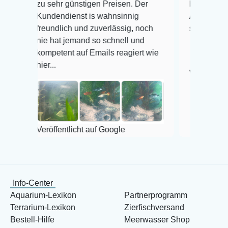
zu sehr günstigen Preisen. Der
befinden der Fische 
Kundendienst is wahnsinnig
Alles ist quick leben
freundlich und zuverlässig, noch
super Zustand. Gern
nie hat jemand so schnell und
kompetent auf Emails reagiert wie
hier...
Veröffentlicht auf Go
Veröffentlicht auf Google
Info-Center
Aquarium-Lexikon
Partnerprogramm
Terrarium-Lexikon
Zierfischversand
Bestell-Hilfe
Meerwasser Shop