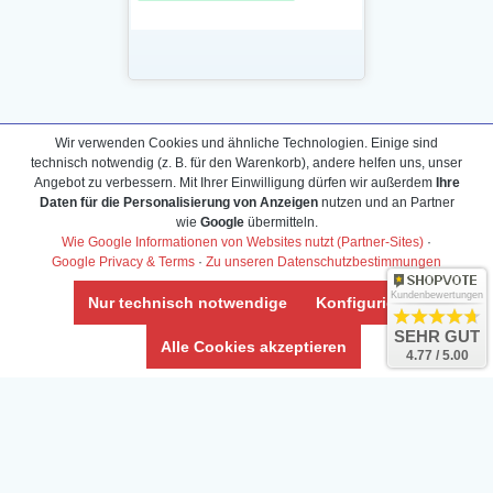
Daten­schutz­erklärung
Wir verwenden Cookies und ähnliche Technologien. Einige sind
Widerrufs­recht /Widerrufs­formular
technisch notwendig (z. B. für den Warenkorb), andere helfen uns, unser
Angebot zu verbessern. Mit Ihrer Einwilligung dürfen wir außerdem
Ihre
AGB & Info
Daten für die Personalisierung von Anzeigen
nutzen und an Partner
Impressum
wie
Google
übermitteln.
Wie Google Informationen von Websites nutzt (Partner-Sites)
·
Umwelt und Entsorgung
Google Privacy & Terms
·
Zu unseren Datenschutzbestimmungen
Vertrag widerrufen
Kundenbewertungen
Nur technisch notwendige
Konfigurieren
SEHR GUT
* Alle Preise inkl. ges. MwSt. zzgl.
Versandkosten
Alle Cookies akzeptieren
4.77 / 5.00
Zierfische, Garnelen, Krebse, Wasserschnecken (Wirbellose),
Aquarienpflanzen & Aquarium-Zubehör preiswert online kaufen.
© Copyright 2024 Interaquaristik.de Shop, Aquarium und
Gartenteich Shop. Alle Rechte vorbehalten.