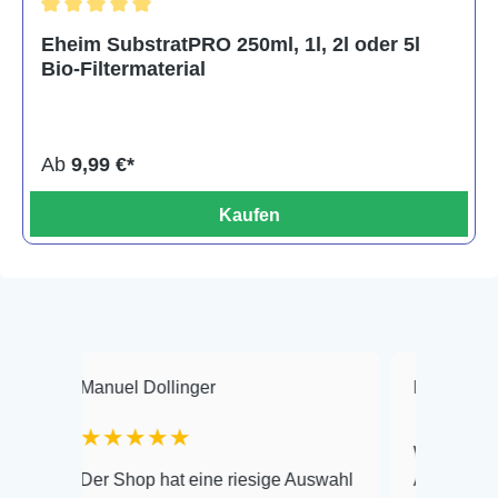
Durchschnittliche Bewertung von 5 von 5 Sternen
Eheim SubstratPRO 250ml, 1l, 2l oder 5l
Bio-Filtermaterial
Ab
9,99 €*
Kaufen
Manuel Dollinger
Frank Hackmayer
★★★★★
Warenanlieferung To
Der Shop hat eine riesige Auswahl
Auswahl plus gesund