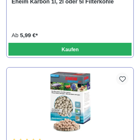
Eheim Karbon 1l, 2l oder 5l Filterkohle
Ab
5,99 €*
Kaufen