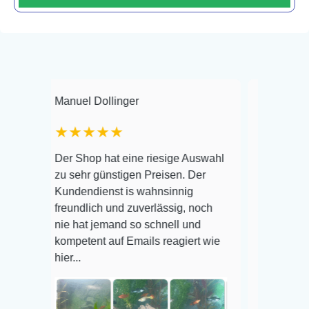
Manuel Dollinger
Frank Hackmayer
★★★★★
Warenanlieferung 
Der Shop hat eine riesige Auswahl
Auswahl plus gesu
zu sehr günstigen Preisen. Der
befinden der Fisch
Kundendienst is wahnsinnig
Alles ist quick leb
freundlich und zuverlässig, noch
super Zustand. Ge
nie hat jemand so schnell und
kompetent auf Emails reagiert wie
hier...
Veröffentlicht auf 