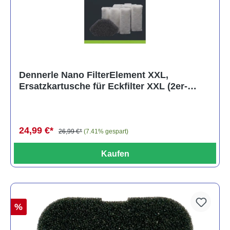
Dennerle Nano FilterElement XXL,
Ersatzkartusche für Eckfilter XXL (2er-
Pack)
24,99 €*
26,99 €*
(7.41% gespart)
Kaufen
%