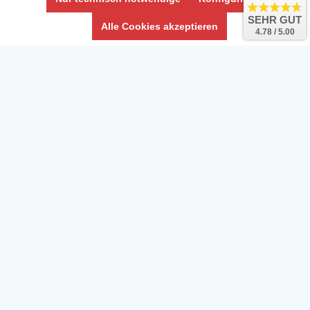
Umwelt und Entsorgung
SEHR GUT
Alle Cookies akzeptieren
4.78 / 5.00
Vertrag widerrufen
* Alle Preise inkl. ges. MwSt. zzgl.
Versandkosten
Zierfische, Garnelen, Krebse, Wasserschnecken (Wirbellose),
Aquarienpflanzen & Aquarium-Zubehör preiswert online kaufen.
© Copyright 2024 Interaquaristik.de Shop, Aquarium und
Gartenteich Shop. Alle Rechte vorbehalten.