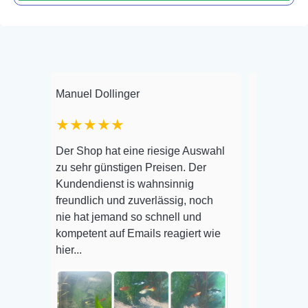
Manuel Dollinger
Frank Hackmayer
★★★★★
Warenanlieferung 
Der Shop hat eine riesige Auswahl
Auswahl plus gesu
zu sehr günstigen Preisen. Der
befinden der Fisch
Kundendienst is wahnsinnig
Alles ist quick leb
freundlich und zuverlässig, noch
super Zustand. Ge
nie hat jemand so schnell und
kompetent auf Emails reagiert wie
hier...
Veröffentlicht auf 