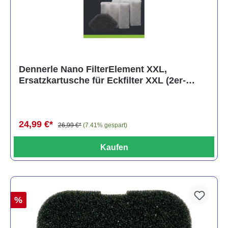
Dennerle Nano FilterElement XXL,
Ersatzkartusche für Eckfilter XXL (2er-
Pack)
24,99 €*
26,99 €*
(7.41% gespart)
Kaufen
%