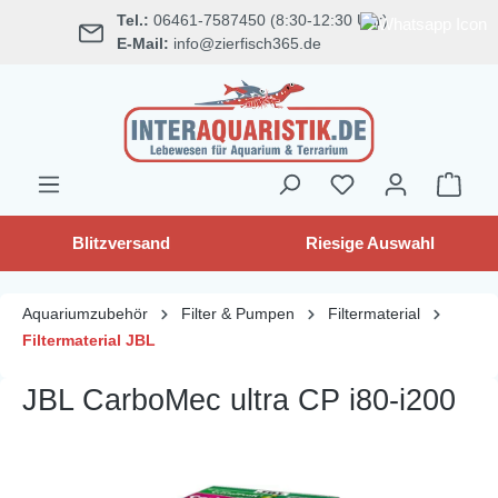
Tel.:
06461-7587450 (8:30-12:30 Uhr)
alt springen
E-Mail:
info@zierfisch365.de
Blitzversand
Riesige Auswahl
Aquariumzubehör
Filter & Pumpen
Filtermaterial
Filtermaterial JBL
JBL CarboMec ultra CP i80-i200
Bildergalerie überspringen