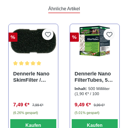
Ähnliche Artikel
%
%
Durchschnittliche Bewertung von 5 von 5 Sternen
Dennerle Nano
Dennerle Nano
SkimFilter /
FilterTubes, 500
Scapers Flow
ml, Filterringe
Inhalt:
500 Milliliter
Filter Filterpad
(1,90 €* / 100
Milliliter)
7,49 €*
9,49 €*
7,99 €*
9,99 €*
(6.26% gespart)
(5.01% gespart)
Kaufen
Kaufen