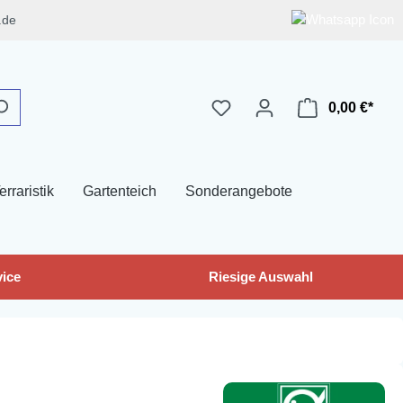
.de
0,00 €*
erraristik
Gartenteich
Sonderangebote
ice
Riesige Auswahl