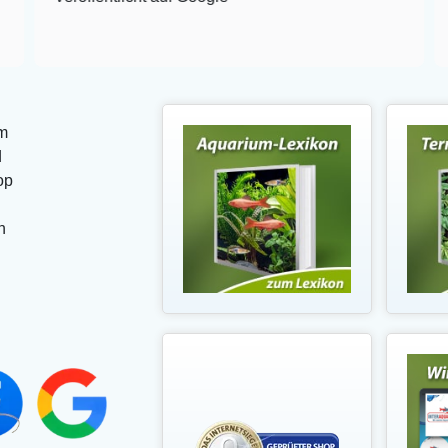
m
d
op
n