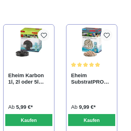
Durchschnittliche Bewertung
Eheim Karbon
Eheim
1l, 2l oder 5l
SubstratPRO
Filterkohle
250ml, 1l, 2l
oder 5l Bio-
Filtermaterial
Ab
5,99 €*
Ab
9,99 €*
Kaufen
Kaufen