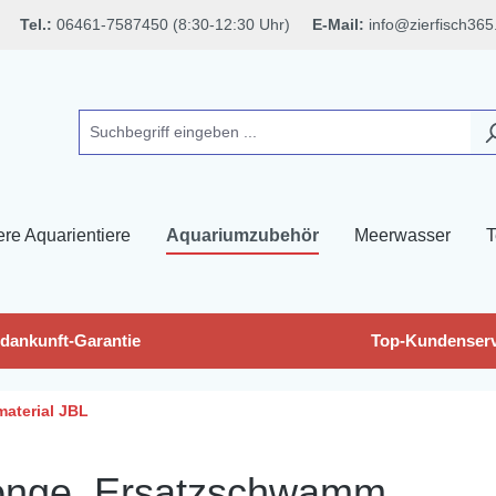
Tel.:
06461-7587450 (8:30-12:30 Uhr)
E-Mail:
info@zierfisch365
ere Aquarientiere
Aquariumzubehör
Meerwasser
T
dankunft-Garantie
Top-Kundenserv
material JBL
Sponge, Ersatzschwamm