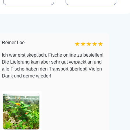
Reiner Loe
Michele
★★★★★
Ich war erst skeptisch, Fische online zu bestellen!
Ich ha
Die Lieferung kam aber sehr gut verpackt an und
Aestivu
alle Fische haben den Transport überlebt! Vielen
von 12 
Dank und gerne wieder!
meine a
Pflegl
Veröffe