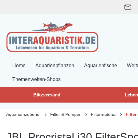
springen
Zur Hauptnavigation springen
Home
Aquarienpflanzen
Aquarienfische
Weit
Themenwelten-Shops
Blitzversand
Leben
Aquariumzubehör
Filter & Pumpen
Filtermaterial
Filter
JBL Procristal i30 Filter