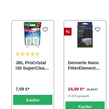
%
Durchschnittliche Bewertung von 5 von 5 Sternen
JBL ProCristal
Dennerle Nano
i30 SuperClear,
FilterElement
Doppelpack,
XXL,
Spezialfiltermat
Ersatzkartusche
erial
für Eckfilter XXL
7,59 €*
24,99 €*
(2er-Pack)
26,99 €*
(7.41% gespart)
Kaufen
Kaufen