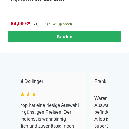
64,99 €*
69,99 €*
(7.14% gespart)
Kaufen
ollinger
Frank Hackmayer
★★
★★
Warenanlieferung Top und die
 hat eine riesige Auswahl
Auswahl plus gesundheitliche
günstigen Preisen. Der
befinden der Fische einwandfr
enst is wahnsinnig
Alles ist quick lebendig und i
h und zuverlässig, noch
super Zustand. Gerne wieder 