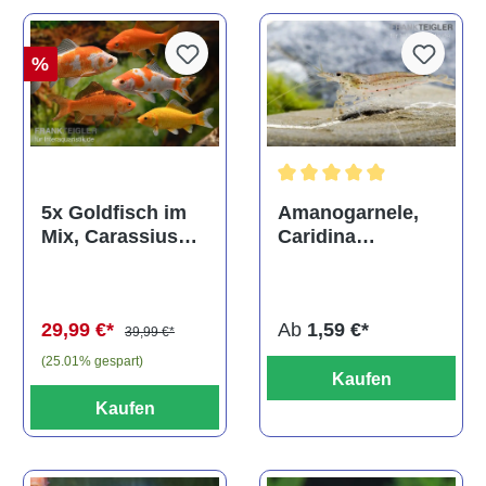
%
Durchschnittliche Bewertun
Amanogarnele,
5x Goldfisch im
Caridina
Mix, Carassius
multidentata
auratus
(Kaltwasser)
Ab
1,59 €*
29,99 €*
39,99 €*
(25.01% gespart)
Kaufen
Kaufen