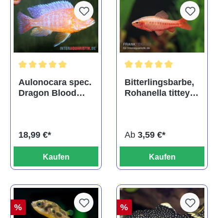
Durchschnittliche Bewertu
Durchschnittliche Bewertung von 5 von 5 Sternen
Bitterlingsbarbe,
Aulonocara spec.
Rohanella titteya,
Dragon Blood
ehem. Puntius
albino, DNZ
titteya
Ab
3,59 €*
18,99 €*
Kaufen
Kaufen
%
%