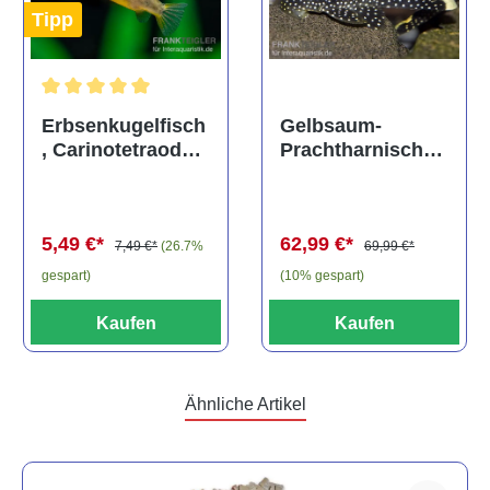
Tipp
Durchschnittliche Bewertung von 5 von 5 Sternen
Gelbsaum-
Erbsenkugelfisch
Prachtharnischw
, Carinotetraodon
els, L81,
travancoricus
Baryancistrus
(Minifisch)
spec., 6-8 cm
62,99 €*
5,49 €*
69,99 €*
7,49 €*
(26.7%
(10% gespart)
gespart)
Kaufen
Kaufen
Ähnliche Artikel