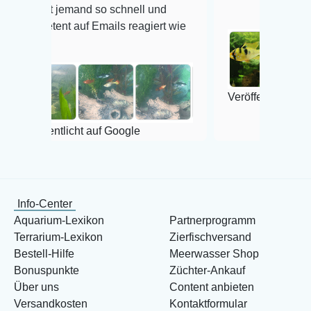
jemand so schnell und
t auf Emails reagiert wie
Veröffentlicht auf Google
licht auf Google
Info-Center
Aquarium-Lexikon
Partnerprogramm
Terrarium-Lexikon
Zierfischversand
Bestell-Hilfe
Meerwasser Shop
Bonuspunkte
Züchter-Ankauf
Über uns
Content anbieten
Versandkosten
Kontaktformular