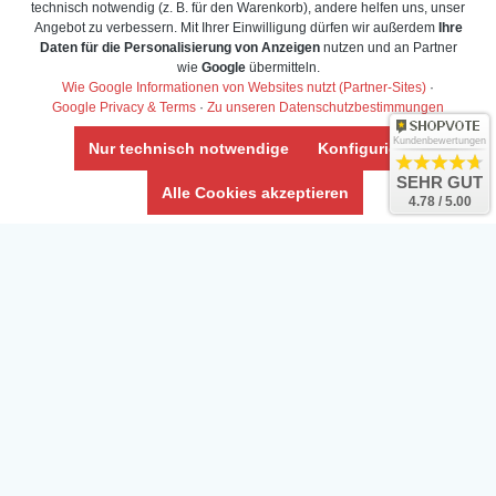
technisch notwendig (z. B. für den Warenkorb), andere helfen uns, unser
Angebot zu verbessern. Mit Ihrer Einwilligung dürfen wir außerdem
Ihre
Daten für die Personalisierung von Anzeigen
nutzen und an Partner
Daten­schutz­erklärung
wie
Google
übermitteln.
Widerrufs­recht /Widerrufs­formular
Wie Google Informationen von Websites nutzt (Partner-Sites)
·
Google Privacy & Terms
·
Zu unseren Datenschutzbestimmungen
AGB & Info
Impressum
Kundenbewertungen
Nur technisch notwendige
Konfigurieren
Umwelt und Entsorgung
SEHR GUT
Alle Cookies akzeptieren
4.78 / 5.00
Vertrag widerrufen
* Alle Preise inkl. ges. MwSt. zzgl.
Versandkosten
Zierfische, Garnelen, Krebse, Wasserschnecken (Wirbellose),
Aquarienpflanzen & Aquarium-Zubehör preiswert online kaufen.
© Copyright 2024 Interaquaristik.de Shop, Aquarium und
Gartenteich Shop. Alle Rechte vorbehalten.