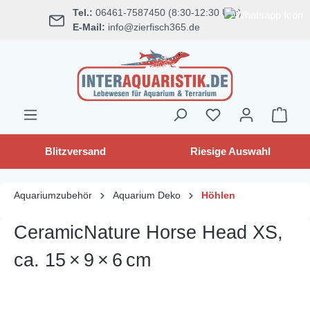
Tel.:
06461-7587450 (8:30-12:30 Uhr)
alt springen
E-Mail:
info@zierfisch365.de
Blitzversand
Riesige Auswahl
Aquariumzubehör
Aquarium Deko
Höhlen
CeramicNature Horse Head XS,
ca. 15 × 9 × 6 cm