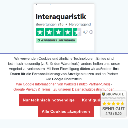
Wir verwenden Cookies und ähnliche Technologien. Einige sind
technisch notwendig (z. B. für den Warenkorb), andere helfen uns, unser
Angebot zu verbessern. Mit Ihrer Einwilligung dürfen wir außerdem
Ihre
Daten für die Personalisierung von Anzeigen
nutzen und an Partner
Daten­schutz­erklärung
wie
Google
übermitteln.
Widerrufs­recht /Widerrufs­formular
Wie Google Informationen von Websites nutzt (Partner-Sites)
·
Google Privacy & Terms
·
Zu unseren Datenschutzbestimmungen
AGB & Info
Impressum
Kundenbewertungen
Nur technisch notwendige
Konfigurieren
Umwelt und Entsorgung
SEHR GUT
Alle Cookies akzeptieren
4.78 / 5.00
Vertrag widerrufen