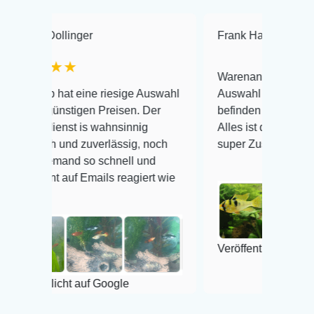
ollinger
Frank Hackmayer
★★
★★
Warenanlieferung Top und di
 hat eine riesige Auswahl
Auswahl plus gesundheitlich
günstigen Preisen. Der
befinden der Fische einwandfr
enst is wahnsinnig
Alles ist quick lebendig und i
ch und zuverlässig, noch
super Zustand. Gerne wieder
jemand so schnell und
t auf Emails reagiert wie
Veröffentlicht auf Google
tlicht auf Google