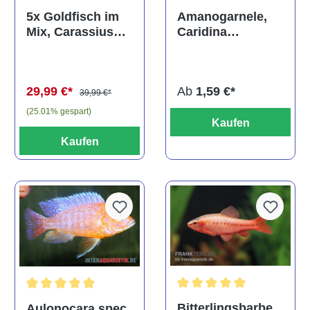
Durchschnittliche Bewertun
Amanogarnele,
5x Goldfisch im
Caridina
Mix, Carassius
multidentata
auratus
(Kaltwasser)
Ab
1,59 €*
29,99 €*
39,99 €*
(25.01% gespart)
Kaufen
Kaufen
Durchschnittliche Bewertu
Durchschnittliche Bewertung von 5 von 5 Sternen
Bitterlingsbarbe,
Aulonocara spec.