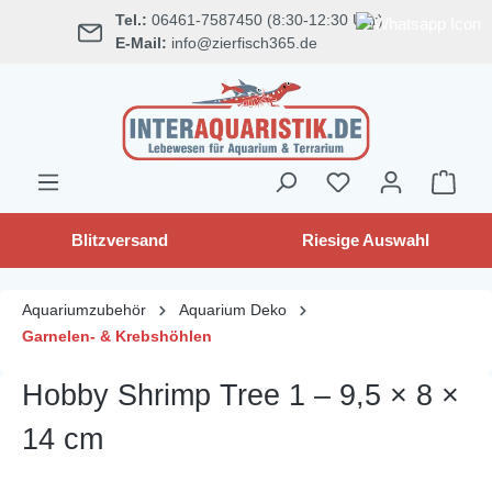
Tel.:
06461-7587450 (8:30-12:30 Uhr)
alt springen
E-Mail:
info@zierfisch365.de
Blitzversand
Riesige Auswahl
Aquariumzubehör
Aquarium Deko
Garnelen- & Krebshöhlen
Hobby Shrimp Tree 1 – 9,5 × 8 ×
14 cm