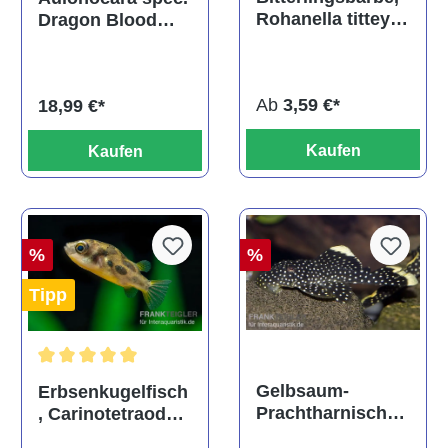
Rohanella titteya,
Dragon Blood
ehem. Puntius
albino, DNZ
titteya
Ab
3,59 €*
18,99 €*
Kaufen
Kaufen
%
%
Tipp
Durchschnittliche Bewertung von 5 von 5 Sternen
Gelbsaum-
Erbsenkugelfisch
Prachtharnischw
, Carinotetraodon
els, L81,
travancoricus