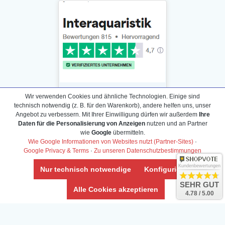
Wir verwenden Cookies und ähnliche Technologien. Einige sind
technisch notwendig (z. B. für den Warenkorb), andere helfen uns, unser
Angebot zu verbessern. Mit Ihrer Einwilligung dürfen wir außerdem
Ihre
Daten für die Personalisierung von Anzeigen
nutzen und an Partner
Daten­schutz­erklärung
wie
Google
übermitteln.
Widerrufs­recht /Widerrufs­formular
Wie Google Informationen von Websites nutzt (Partner-Sites)
·
Google Privacy & Terms
·
Zu unseren Datenschutzbestimmungen
AGB & Info
Impressum
Kundenbewertungen
Nur technisch notwendige
Konfigurieren
Umwelt und Entsorgung
SEHR GUT
Alle Cookies akzeptieren
4.78 / 5.00
Vertrag widerrufen