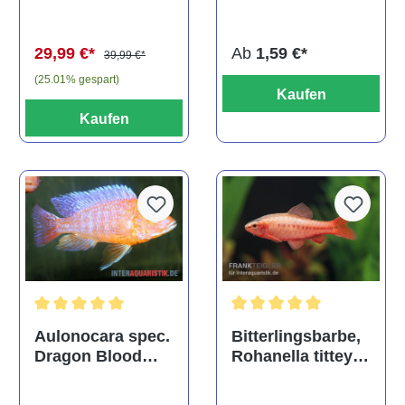
(Kaltwasser)
Ab
1,59 €*
29,99 €*
39,99 €*
(25.01% gespart)
Kaufen
Kaufen
Durchschnittliche Bewertu
Durchschnittliche Bewertung von 5 von 5 Sternen
Bitterlingsbarbe,
Aulonocara spec.
Rohanella titteya,
Dragon Blood
ehem. Puntius
albino, DNZ
titteya