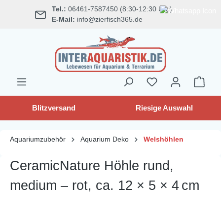
Tel.:
06461-7587450 (8:30-12:30 Uhr)
alt springen
E-Mail:
info@zierfisch365.de
Blitzversand
Riesige Auswahl
Aquariumzubehör
Aquarium Deko
Welshöhlen
CeramicNature Höhle rund,
medium – rot, ca. 12 × 5 × 4 cm