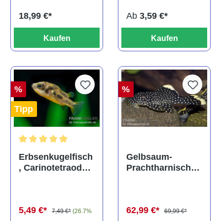
Ab
3,59 €*
18,99 €*
Kaufen
Kaufen
%
%
Tipp
Durchschnittliche Bewertung von 5 von 5 Sternen
Gelbsaum-
Erbsenkugelfisch
Prachtharnischw
, Carinotetraodon
els, L81,
travancoricus
Baryancistrus
(Minifisch)
spec., 6-8 cm
62,99 €*
5,49 €*
69,99 €*
7,49 €*
(26.7%