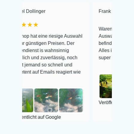
Dollinger
Frank Hackmayer
★
★★
Warenanlieferung Top und di
 hat eine riesige Auswahl
Auswahl plus gesundheitlich
günstigen Preisen. Der
befinden der Fische einwandf
ienst is wahnsinnig
Alles ist quick lebendig und 
ch und zuverlässig, noch
super Zustand. Gerne wieder
jemand so schnell und
t auf Emails reagiert wie
Veröffentlicht auf Google
tlicht auf Google