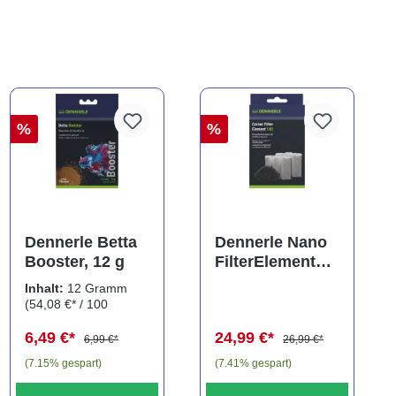
%
%
ng von 5 von 5 Sternen
Dennerle Betta
Dennerle Nano
Booster, 12 g
FilterElement
XXL,
Inhalt:
12 Gramm
Ersatzkartusche
(54,08 €* / 100
für Eckfilter XXL
Gramm)
6,49 €*
24,99 €*
(2er-Pack)
6,99 €*
26,99 €*
(7.15% gespart)
(7.41% gespart)