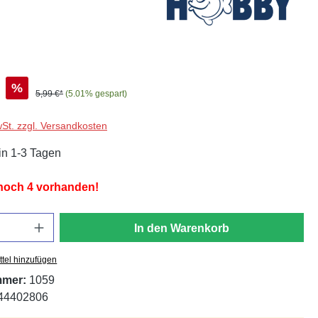
%
5,99 €*
(5.01% gespart)
wSt. zzgl. Versandkosten
in 1-3 Tagen
 noch 4 vorhanden!
In den Warenkorb
tel hinzufügen
mmer:
1059
44402806