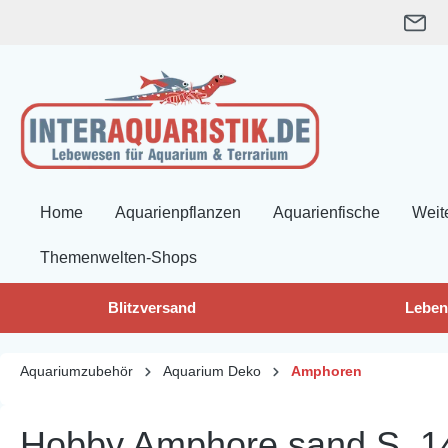
springen
Zur Hauptnavigation springen
Home
Aquarienpflanzen
Aquarienfische
Weit
Themenwelten-Shops
Blitzversand
Leben
Aquariumzubehör
Aquarium Deko
Amphoren
Hobby Amphore sand S, 1