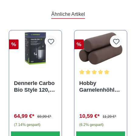
Ähnliche Artikel
%
%
rtung von 5 von 5 Sternen
Durchschnittliche Bewertu
Dennerle Carbo
Hobby
Bio Style 120,
Garnelenhöhle
CO2 für
Crab Pyramid,
Aquarien bis
dark, 9 × 9 × 8
120 Liter
cm (41643)
64,99 €*
10,59 €*
69,99 €*
11,29 €*
(7.14% gespart)
(6.2% gespart)