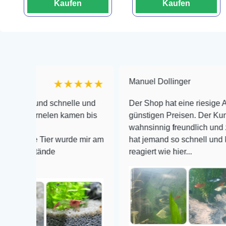
Kaufen
Kaufen
Manuel Dollinger
★★★★★
 und schnelle und
Der Shop hat eine riesige Auswahl z
arnelen kamen bis
günstigen Preisen. Der Kundendiens
wahnsinnig freundlich und zuverläss
e Tier wurde mir am
hat jemand so schnell und kompeten
stände
reagiert wie hier...