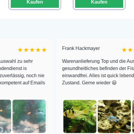
Kaufen
Kaufen
Frank Hackmayer
★★★★★
★★★★
u sehr
Warenanlieferung Top und die Auswahl plu
t is
gesundheitliches befinden der Fische
ig, noch nie
einwandfrei. Alles ist quick lebendig und i
t auf Emails
Zustand. Gerne wieder 😃