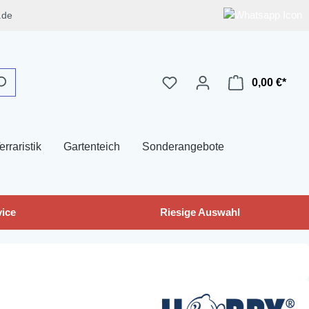
.de
0,00 €*
erraristik
Gartenteich
Sonderangebote
ice
Riesige Auswahl