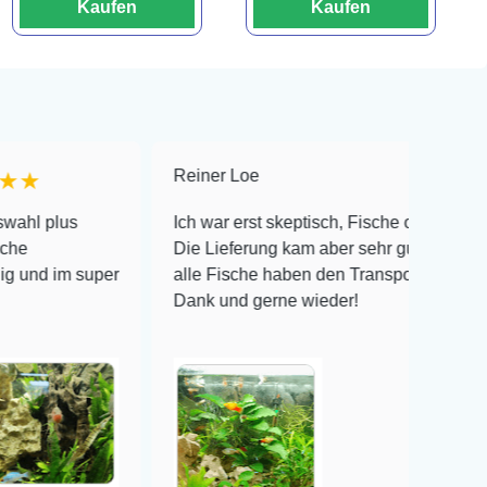
Kaufen
Kaufen
Reiner Loe
★★★★★
s
Ich war erst skeptisch, Fische online zu bestellen!
Die Lieferung kam aber sehr gut verpackt an und
m super
alle Fische haben den Transport überlebt! Vielen
Dank und gerne wieder!