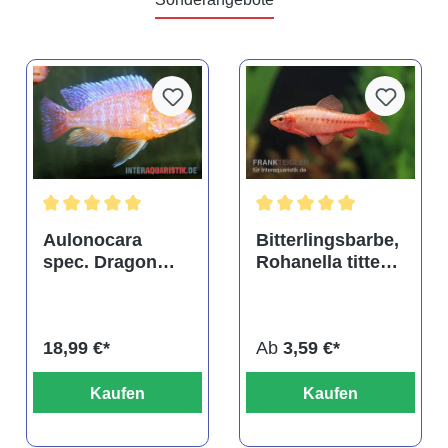
tung von 4.9 von 5 Sternen
Durchschnittliche Bewertung von 5 von 5 Sternen
Durchschnittliche Bewertu
Aulonocara
Bitterlingsbarbe,
spec. Dragon
Rohanella titteya,
Blood albino,
ehem. Puntius
DNZ
titteya
18,99 €*
Ab
3,59 €*
Kaufen
Kaufen