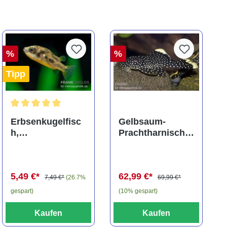
%
%
Tipp
ng von 5 von 5 Sternen
Durchschnittliche Bewertung von 5 von 5 Sternen
Erbsenkugelfisc
Gelbsaum-
h,
Prachtharnischw
Carinotetraodon
els, L81,
travancoricus
Baryancistrus
(Minifisch)
spec., 6-8 cm
5,49 €*
62,99 €*
7,49 €*
(26.7%
69,99 €*
gespart)
(10% gespart)
Kaufen
Kaufen