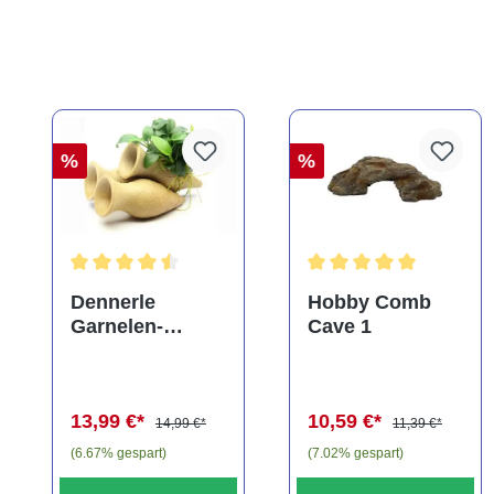
%
%
Durchschnittliche Bewertung von 4.5 von 5 Sternen
Durchschnittliche Bewe
Dennerle
Hobby Comb
Garnelen-
Cave 1
Amphore,
Anubias nana
"Bonsai" auf
13,99 €*
10,59 €*
3er Tonamphore
14,99 €*
11,39 €*
(6.67% gespart)
(7.02% gespart)