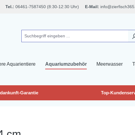
Tel.:
06461-7587450 (8:30-12:30 Uhr)
E-Mail:
info@zierfisch365
ere Aquarientiere
Aquariumzubehör
Meerwasser
T
dankunft-Garantie
Top-Kundenserv
4 cm