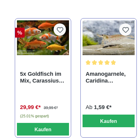
%
Durchschnittliche Bewer
5x Goldfisch im
Amanogarnele,
Mix, Carassius
Caridina
auratus
multidentata
(Kaltwasser)
29,99 €*
Ab
1,59 €*
39,99 €*
(25.01% gespart)
Kaufen
Kaufen