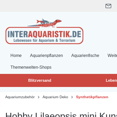
springen
Zur Hauptnavigation springen
Home
Aquarienpflanzen
Aquarienfische
Weit
Themenwelten-Shops
Blitzversand
Leben
Aquariumzubehör
Aquarium Deko
Synthetikpflanzen
Hobby Lilaeopsis mini Kun