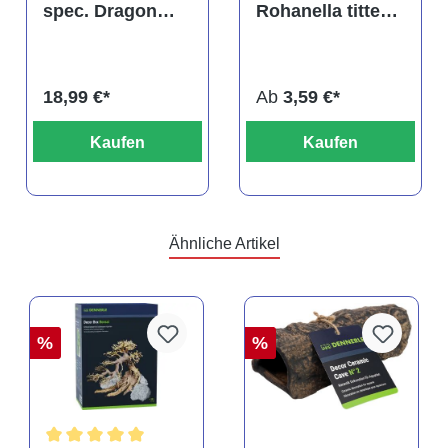
spec. Dragon
Rohanella titteya,
Blood albino,
ehem. Puntius
DNZ
titteya
18,99 €*
Ab
3,59 €*
Kaufen
Kaufen
Ähnliche Artikel
%
%