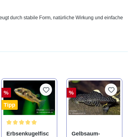
zeugt durch stabile Form, natürliche Wirkung und einfache
%
%
Tipp
ng von 5 von 5 Sternen
Durchschnittliche Bewertung von 5 von 5 Sternen
Erbsenkugelfisc
Gelbsaum-