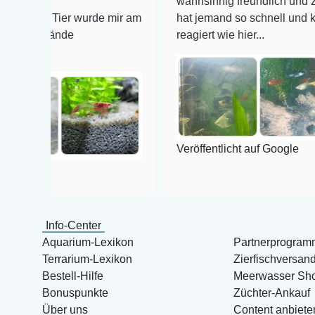
wahnsinnig freundlich und zuverlässig,
Tier wurde mir am
hat jemand so schnell und kompetent a
ände
reagiert wie hier...
Veröffentlicht auf Google
Info-Center
Aquarium-Lexikon
Partnerprogram
Terrarium-Lexikon
Zierfischversan
Bestell-Hilfe
Meerwasser Sh
Bonuspunkte
Züchter-Ankauf
Über uns
Content anbiete