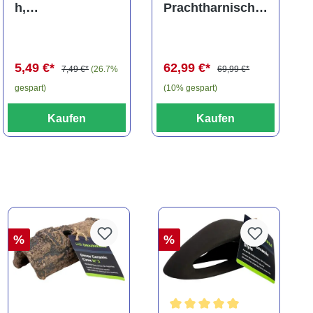
h,
Prachtharnischw
Carinotetraodon
els, L81,
travancoricus
Baryancistrus
(Minifisch)
spec., 6-8 cm
5,49 €*
62,99 €*
7,49 €*
(26.7%
69,99 €*
gespart)
(10% gespart)
Kaufen
Kaufen
%
%