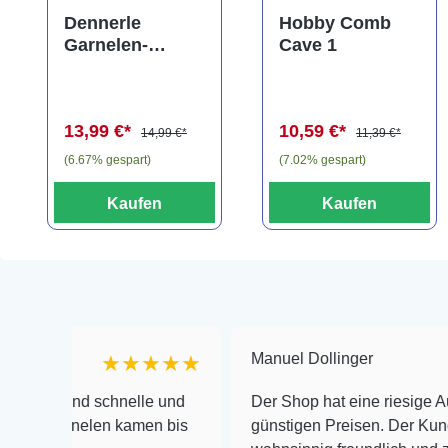
Durchschnittliche Bewertung von 4.5 von 5 Sternen
Durchschnittliche Bewe
Dennerle
Hobby Comb
Garnelen-
Cave 1
Amphore,
Anubias nana
"Bonsai" auf
13,99 €*
10,59 €*
3er Tonamphore
14,99 €*
11,39 €*
(6.67% gespart)
(7.02% gespart)
Kaufen
Kaufen
Manuel Dollinger
★★★★★
★
d schnelle und
Der Shop hat eine riesige Auswahl zu 
nelen kamen bis
günstigen Preisen. Der Kundendienst i