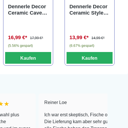
Durchschnittliche Bewertung
Dennerle Decor
Dennerle Decor
Ceramic Cave
Ceramic Style,
N° 3
ca. 13x6x5 cm
(Auslaufartikel)
(Auslaufartikel)
16,99 €*
13,99 €*
17,99 €*
14,99 €*
(5.56% gespart)
(6.67% gespart)
Kaufen
Kaufen
Reiner Loe
★★★★★
Ich war erst skeptisch, Fische online zu bestellen!
Die Lieferung kam aber sehr gut verpackt an und