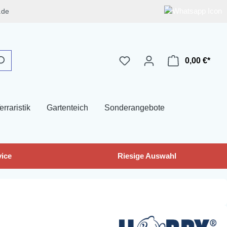
.de
0,00 €*
erraristik
Gartenteich
Sonderangebote
ice
Riesige Auswahl