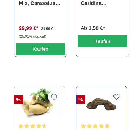
Mix, Carassius
Caridina
auratus
multidentata
(Kaltwasser)
29,99 €*
Ab
1,59 €*
39,99 €*
(25.01% gespart)
Kaufen
Kaufen
%
%