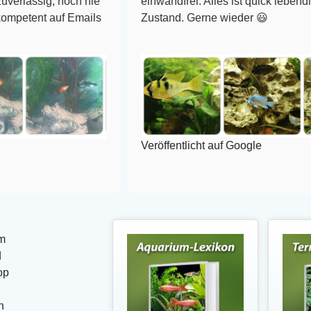
 noch nie
einwandfrei. Alles ist quick lebendig und im s
uf Emails
Zustand. Gerne wieder 😃
Veröffentlicht auf Google
m
d
op
n