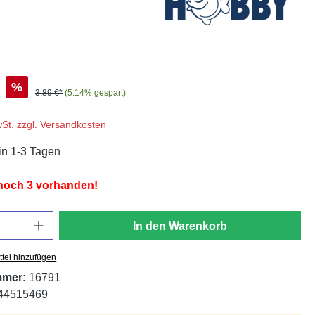
%
3,89 €*
(5.14% gespart)
wSt. zzgl. Versandkosten
in 1-3 Tagen
 noch 3 vorhanden!
In den Warenkorb
tel hinzufügen
mmer:
16791
44515469