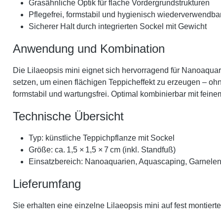
Grasähnliche Optik für flache Vordergrundstrukturen
Pflegefrei, formstabil und hygienisch wiederverwendba
Sicherer Halt durch integrierten Sockel mit Gewicht
Anwendung und Kombination
Die Lilaeopsis mini eignet sich hervorragend für Nanoaquar
setzen, um einen flächigen Teppicheffekt zu erzeugen – oh
formstabil und wartungsfrei. Optimal kombinierbar mit fein
Technische Übersicht
Typ: künstliche Teppichpflanze mit Sockel
Größe: ca. 1,5 × 1,5 × 7 cm (inkl. Standfuß)
Einsatzbereich: Nanoaquarien, Aquascaping, Garnele
Lieferumfang
Sie erhalten eine einzelne Lilaeopsis mini auf fest montier