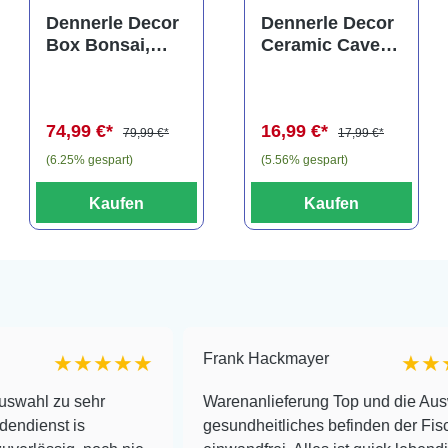
rtung von 5 von 5 Sternen
Durchschnittliche Bewertung von 5 von 5 Sternen
Dennerle Decor
Dennerle Decor
Box Bonsai,
Ceramic Cave
Dekorations-Set
N° 2
(Auslaufartikel)
(Auslaufartikel)
74,99 €*
16,99 €*
79,99 €*
17,99 €*
(6.25% gespart)
(5.56% gespart)
Kaufen
Kaufen
Frank Hackmayer
★★★★
★★★★
sehr
Warenanlieferung Top und die Auswahl plus
s
gesundheitliches befinden der Fische