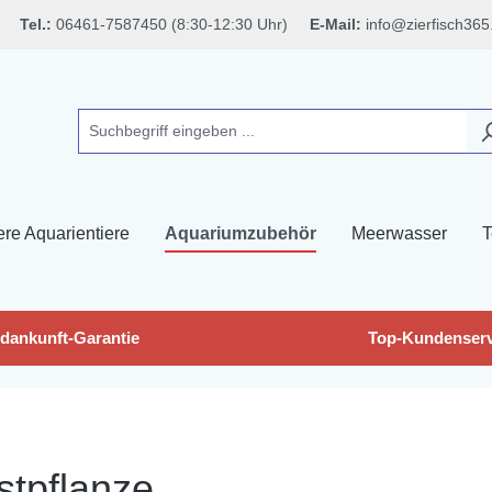
Tel.:
06461-7587450 (8:30-12:30 Uhr)
E-Mail:
info@zierfisch365
ere Aquarientiere
Aquariumzubehör
Meerwasser
T
dankunft-Garantie
Top-Kundenserv
stpflanze