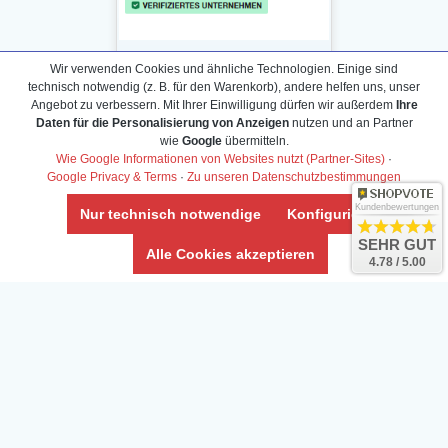
Wir verwenden Cookies und ähnliche Technologien. Einige sind
technisch notwendig (z. B. für den Warenkorb), andere helfen uns, unser
Angebot zu verbessern. Mit Ihrer Einwilligung dürfen wir außerdem
Ihre
Daten für die Personalisierung von Anzeigen
nutzen und an Partner
Daten­schutz­erklärung
wie
Google
übermitteln.
Widerrufs­recht /Widerrufs­formular
Wie Google Informationen von Websites nutzt (Partner-Sites)
·
Google Privacy & Terms
·
Zu unseren Datenschutzbestimmungen
AGB & Info
Impressum
Kundenbewertungen
Nur technisch notwendige
Konfigurieren
Umwelt und Entsorgung
SEHR GUT
Alle Cookies akzeptieren
4.78 / 5.00
Vertrag widerrufen
* Alle Preise inkl. ges. MwSt. zzgl.
Versandkosten
Zierfische, Garnelen, Krebse, Wasserschnecken (Wirbellose),
Aquarienpflanzen & Aquarium-Zubehör preiswert online kaufen.
© Copyright 2024 Interaquaristik.de Shop, Aquarium und
Gartenteich Shop. Alle Rechte vorbehalten.