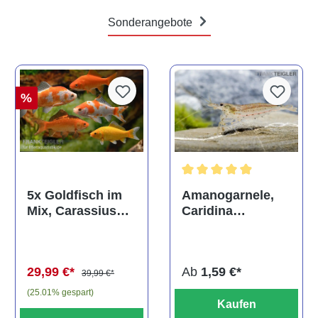
Sonderangebote
%
Durchschnittliche Bewertun
Amanogarnele,
5x Goldfisch im
Caridina
Mix, Carassius
multidentata
auratus
(Kaltwasser)
Ab
1,59 €*
29,99 €*
39,99 €*
(25.01% gespart)
Kaufen