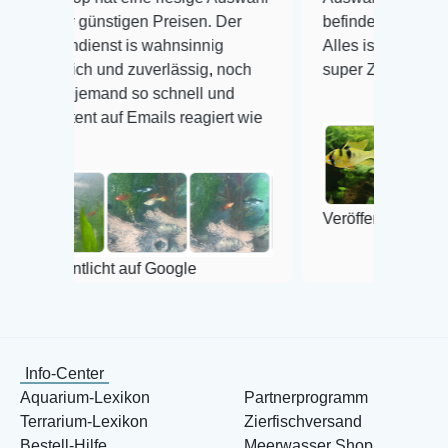
günstigen Preisen. Der
befinden der Fische einwandfr
enst is wahnsinnig
Alles ist quick lebendig und i
ch und zuverlässig, noch
super Zustand. Gerne wieder
jemand so schnell und
t auf Emails reagiert wie
Veröffentlicht auf Google
tlicht auf Google
Info-Center
Aquarium-Lexikon
Partnerprogramm
Terrarium-Lexikon
Zierfischversand
Bestell-Hilfe
Meerwasser Shop