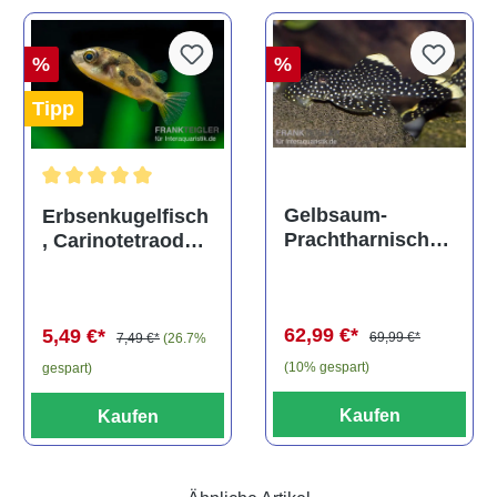
%
%
Tipp
Durchschnittliche Bewertung von 5 von 5 Sternen
Gelbsaum-
Erbsenkugelfisch
Prachtharnischw
, Carinotetraodon
els, L81,
travancoricus
Baryancistrus
(Minifisch)
spec., 6-8 cm
62,99 €*
5,49 €*
69,99 €*
7,49 €*
(26.7%
(10% gespart)
gespart)
Kaufen
Kaufen