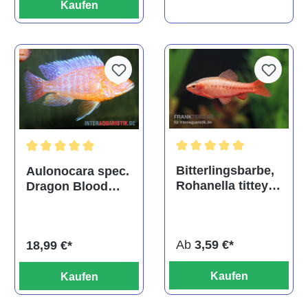
Kaufen
Durchschnittliche Bewertu
Durchschnittliche Bewertung von 5 von 5 Sternen
Bitterlingsbarbe,
Aulonocara spec.
Rohanella titteya,
Dragon Blood
ehem. Puntius
albino, DNZ
titteya
Ab
3,59 €*
18,99 €*
Kaufen
Kaufen