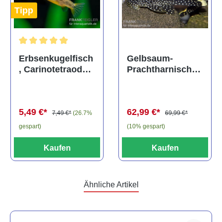
Tipp
Durchschnittliche Bewertung von 5 von 5 Sternen
Gelbsaum-
Erbsenkugelfisch
Prachtharnischw
, Carinotetraodon
els, L81,
travancoricus
Baryancistrus
(Minifisch)
spec., 6-8 cm
62,99 €*
5,49 €*
69,99 €*
7,49 €*
(26.7%
(10% gespart)
gespart)
Kaufen
Kaufen
Ähnliche Artikel