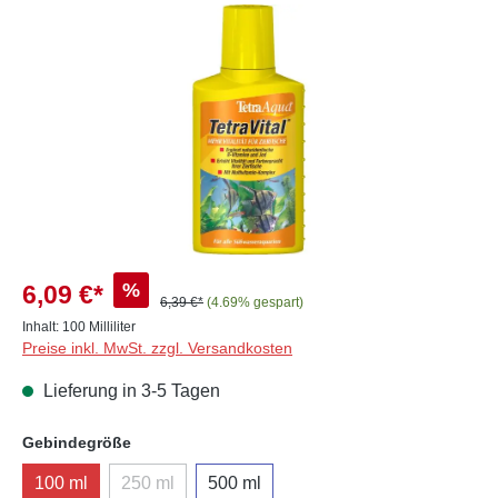
Bildergalerie überspringen
%
6,09 €*
6,39 €*
(4.69% gespart)
Inhalt:
100 Milliliter
Preise inkl. MwSt. zzgl. Versandkosten
Lieferung in 3-5 Tagen
auswählen
Gebindegröße
100 ml
250 ml
500 ml
(Diese Option ist zurzeit nicht verfügbar.)