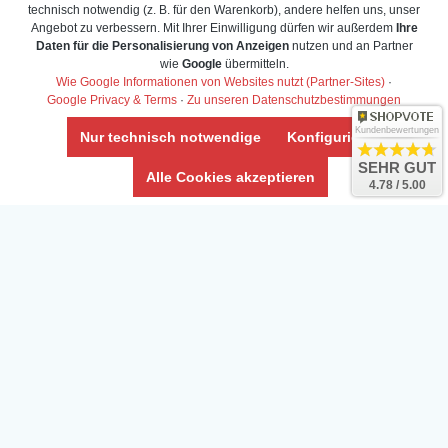
technisch notwendig (z. B. für den Warenkorb), andere helfen uns, unser
Angebot zu verbessern. Mit Ihrer Einwilligung dürfen wir außerdem
Ihre
Daten für die Personalisierung von Anzeigen
nutzen und an Partner
Daten­schutz­erklärung
wie
Google
übermitteln.
Widerrufs­recht /Widerrufs­formular
Wie Google Informationen von Websites nutzt (Partner-Sites)
·
Google Privacy & Terms
·
Zu unseren Datenschutzbestimmungen
AGB & Info
Impressum
Kundenbewertungen
Nur technisch notwendige
Konfigurieren
Umwelt und Entsorgung
SEHR GUT
Alle Cookies akzeptieren
4.78 / 5.00
Vertrag widerrufen
* Alle Preise inkl. ges. MwSt. zzgl.
Versandkosten
Zierfische, Garnelen, Krebse, Wasserschnecken (Wirbellose),
Aquarienpflanzen & Aquarium-Zubehör preiswert online kaufen.
© Copyright 2024 Interaquaristik.de Shop, Aquarium und
Gartenteich Shop. Alle Rechte vorbehalten.