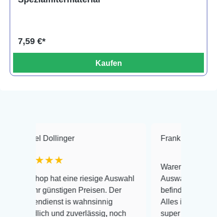
7,59 €*
Kaufen
Dollinger
Frank Hackmayer
★
★★
Warenanlieferung Top und di
 hat eine riesige Auswahl
Auswahl plus gesundheitlich
günstigen Preisen. Der
befinden der Fische einwandf
ienst is wahnsinnig
Alles ist quick lebendig und 
ch und zuverlässig, noch
super Zustand. Gerne wieder