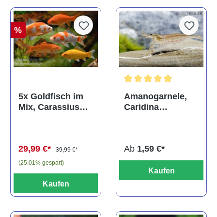
%
Durchschnittliche Bewertun
Amanogarnele,
5x Goldfisch im
Caridina
Mix, Carassius
multidentata
auratus
(Kaltwasser)
Ab
1,59 €*
29,99 €*
39,99 €*
(25.01% gespart)
Kaufen
Kaufen