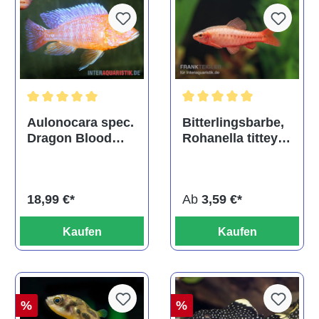
Durchschnittliche Bewertu
Durchschnittliche Bewertung von 5 von 5 Sternen
Bitterlingsbarbe,
Aulonocara spec.
Rohanella titteya,
Dragon Blood
ehem. Puntius
albino, DNZ
titteya
Ab
3,59 €*
18,99 €*
Kaufen
Kaufen
%
%