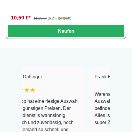
10,59 €*
11,29 €*
(6.2% gespart)
Kaufen
ollinger
Frank Hackmayer
★★
★★
Warenanlieferung Top und die
hat eine riesige Auswahl
Auswahl plus gesundheitliche
ünstigen Preisen. Der
befinden der Fische einwandfr
enst is wahnsinnig
Alles ist quick lebendig und im
h und zuverlässig, noch
super Zustand. Gerne wieder 
emand so schnell und