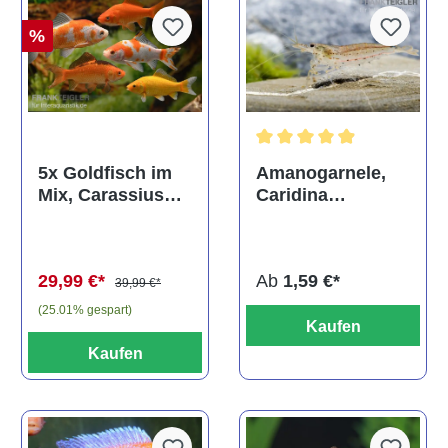
%
Durchschnittliche Bewertun
Amanogarnele,
5x Goldfisch im
Caridina
Mix, Carassius
multidentata
auratus
(Kaltwasser)
Ab
1,59 €*
29,99 €*
39,99 €*
(25.01% gespart)
Kaufen
Kaufen