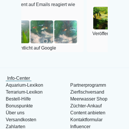
 auf Emails reagiert wie
Veröffentlicht auf Google
licht auf Google
Info-Center
Aquarium-Lexikon
Partnerprogramm
Terrarium-Lexikon
Zierfischversand
Bestell-Hilfe
Meerwasser Shop
Bonuspunkte
Züchter-Ankauf
Über uns
Content anbieten
Versandkosten
Kontaktformular
Zahlarten
Influencer