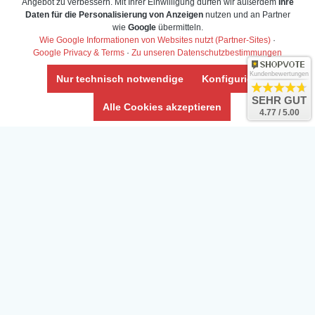
Angebot zu verbessern. Mit Ihrer Einwilligung dürfen wir außerdem
Ihre
Daten für die Personalisierung von Anzeigen
nutzen und an Partner
Daten­schutz­erklärung
wie
Google
übermitteln.
Widerrufs­recht /Widerrufs­formular
Wie Google Informationen von Websites nutzt (Partner-Sites)
·
Google Privacy & Terms
·
Zu unseren Datenschutzbestimmungen
AGB & Info
Impressum
Kundenbewertungen
Nur technisch notwendige
Konfigurieren
Umwelt und Entsorgung
SEHR GUT
Alle Cookies akzeptieren
4.77 / 5.00
Vertrag widerrufen
* Alle Preise inkl. ges. MwSt. zzgl.
Versandkosten
Zierfische, Garnelen, Krebse, Wasserschnecken (Wirbellose),
Aquarienpflanzen & Aquarium-Zubehör preiswert online kaufen.
© Copyright 2024 Interaquaristik.de Shop, Aquarium und
Gartenteich Shop. Alle Rechte vorbehalten.