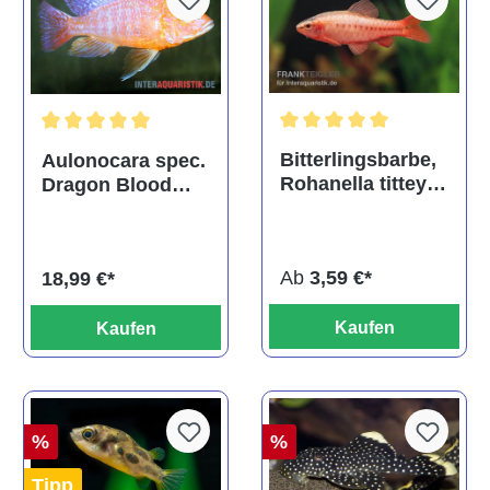
Durchschnittliche Bewertu
Durchschnittliche Bewertung von 5 von 5 Sternen
Bitterlingsbarbe,
Aulonocara spec.
Rohanella titteya,
Dragon Blood
ehem. Puntius
albino, DNZ
titteya
Ab
3,59 €*
18,99 €*
Kaufen
Kaufen
%
%
Tipp