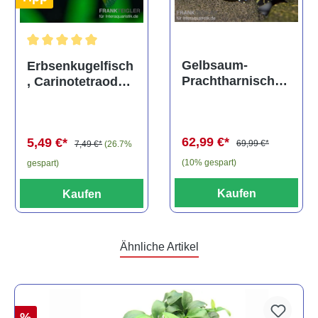
Durchschnittliche Bewertung von 5 von 5 Sternen
Gelbsaum-
Erbsenkugelfisch
Prachtharnischw
, Carinotetraodon
els, L81,
travancoricus
Baryancistrus
(Minifisch)
spec., 6-8 cm
62,99 €*
5,49 €*
69,99 €*
7,49 €*
(26.7%
(10% gespart)
gespart)
Kaufen
Kaufen
Ähnliche Artikel
%