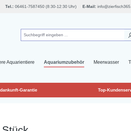
Tel.:
06461-7587450 (8:30-12:30 Uhr)
E-Mail:
info@zierfisch365
ere Aquarientiere
Aquariumzubehör
Meerwasser
T
dankunft-Garantie
Top-Kundenserv
 Stück