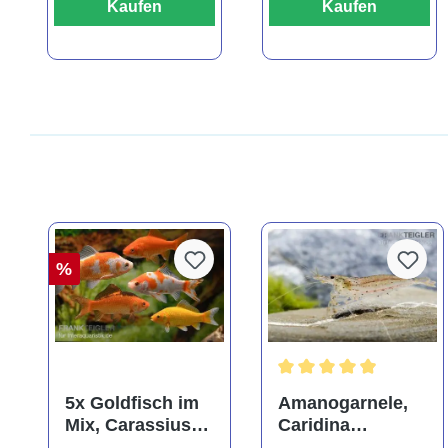
Kaufen
Kaufen
%
Durchschnittliche Bewer
5x Goldfisch im
Amanogarnele,
Mix, Carassius
Caridina
auratus
multidentata