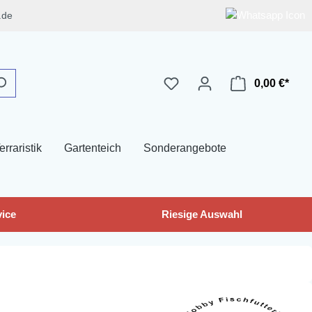
.de
0,00 €*
erraristik
Gartenteich
Sonderangebote
ice
Riesige Auswahl