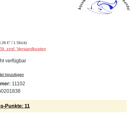
0,38 €* / 1 Stück)
wSt. zzgl. Versandkosten
ht verfügbar
tel hinzufügen
mer:
11102
60201838
s-Punkte: 11