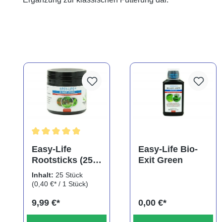
Durchschnittliche Bewertung von 5 von 5 Sternen
Easy-Life
Easy-Life Bio-
Rootsticks (25
Exit Green
Sticks)
Inhalt:
25 Stück
(0,40 €* / 1 Stück)
9,99 €*
0,00 €*