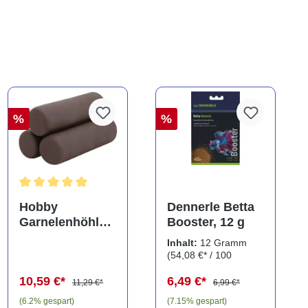
%
%
Durchschnittliche Bewertung von 5 von 5 Sternen
Hobby
Dennerle Betta
Garnelenhöhle
Booster, 12 g
Crab Pyramid,
Inhalt:
12 Gramm
dark, 9 × 9 × 8
(54,08 €* / 100
cm (41643)
Gramm)
10,59 €*
6,49 €*
11,29 €*
6,99 €*
(6.2% gespart)
(7.15% gespart)