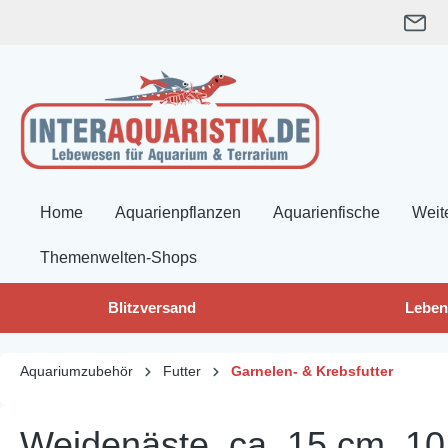
springen
Zur Hauptnavigation springen
Home
Aquarienpflanzen
Aquarienfische
Weit
Themenwelten-Shops
Blitzversand
Leben
Aquariumzubehör
Futter
Garnelen- & Krebsfutter
Weidenäste, ca. 15 cm, 10