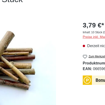
3,79 €*
Inhalt:
10 Stück
(
Preise inkl. M
Derzeit nic
Zum Merkzet
Produktnum
EAN:
06659
P
Bonu