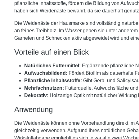
pflanzliche Inhaltsstoffe, fördern die Bildung von Auf
haben sich Weidenäste bewährt, da sie dauerhaft genutz
Die Weidenäste der Hausmarke sind vollständig naturbel
an feines Treibholz. Im Wasser geben sie unter anderem G
Garnelen und Schnecken aktiv abgeweidet wird und eine s
Vorteile auf einen Blick
Natürliches Futtermittel:
Ergänzende pflanzliche N
Aufwuchsbildend:
Fördert Biofilm als dauerhafte 
Pflanzliche Inhaltsstoffe:
Gibt Gerb- und Salicylsä
Mehrfachnutzen:
Futterquelle, Aufwuchsfläche und 
Dekorativ:
Holzartige Optik mit natürlicher Wirkung
Anwendung
Die Weidenäste können ohne Vorbehandlung direkt im Aq
gleichzeitig verwenden. Aufgrund ihres natürlichen Geha
Wirkstoffabgabe empfiehlt es sich, etwa alle zwei Woch