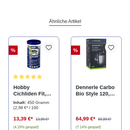
Ähnliche Artikel
%
%
Durchschnittliche Bewertung von 5 von 5 Sternen
Hobby
Dennerle Carbo
Cichliden Fit,
Bio Style 120,
450 g
CO2 für
Inhalt:
450 Gramm
Aquarien bis
(2,98 €* / 100
120 Liter
Gramm)
13,39 €*
64,99 €*
13,99 €*
69,99 €*
(4.29% gespart)
(7.14% gespart)