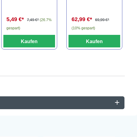
travancoricus
Baryancistrus
(Minifisch)
spec., 6-8 cm
5,49 €*
62,99 €*
7,49 €*
(26.7%
69,99 €*
gespart)
(10% gespart)
Kaufen
Kaufen