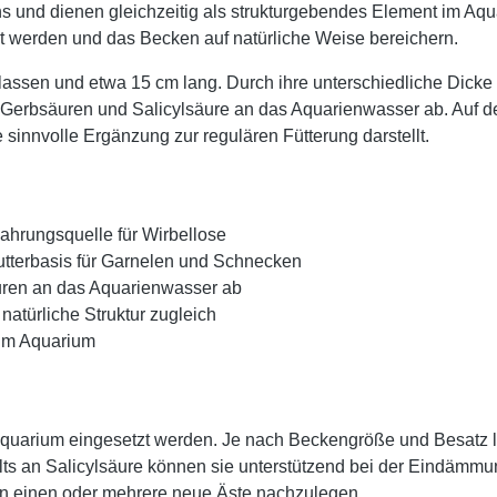
wuchs und dienen gleichzeitig als strukturgebendes Element im
t werden und das Becken auf natürliche Weise bereichern.
assen und etwa 15 cm lang. Durch ihre unterschiedliche Dicke 
erbsäuren und Salicylsäure an das Aquarienwasser ab. Auf der O
innvolle Ergänzung zur regulären Fütterung darstellt.
ahrungsquelle für Wirbellose
Futterbasis für Garnelen und Schnecken
uren an das Aquarienwasser ab
natürliche Struktur zugleich
 im Aquarium
uarium eingesetzt werden. Je nach Beckengröße und Besatz las
lts an Salicylsäure können sie unterstützend bei der Eindämmu
en einen oder mehrere neue Äste nachzulegen.