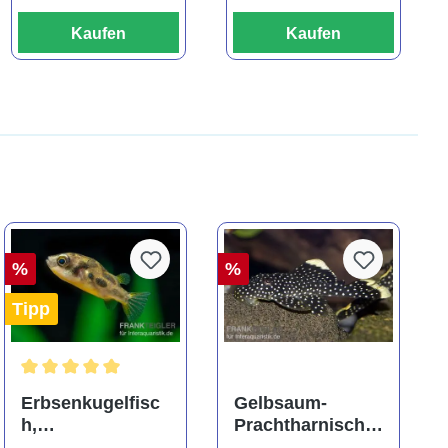
Kaufen
Kaufen
%
%
Tipp
ng von 5 von 5 Sternen
Durchschnittliche Bewertung von 5 von 5 Sternen
Erbsenkugelfisc
Gelbsaum-
h,
Prachtharnischw
Carinotetraodon
els, L81,