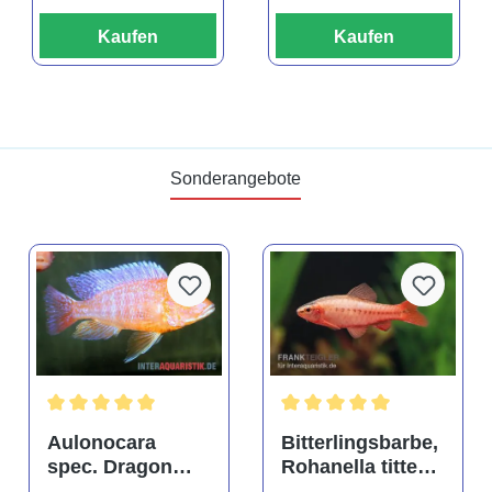
Kaufen
Kaufen
Sonderangebote
tung von 4.9 von 5 Sternen
Durchschnittliche Bewertung von 5 von 5 Sternen
Durchschnittliche Bewertu
Aulonocara
Bitterlingsbarbe,
spec. Dragon
Rohanella titteya,
Blood albino,
ehem. Puntius