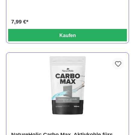
7,99 €*
Kaufen
NatureHolic Carbo Max, Aktivkohle fürs