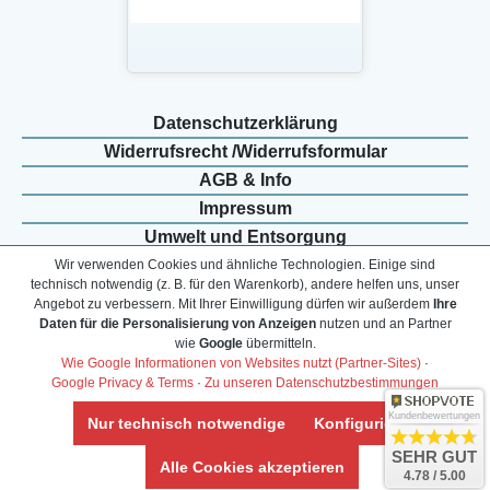
Daten­schutz­erklärung
Widerrufs­recht /Widerrufs­formular
AGB & Info
Impressum
Umwelt und Entsorgung
Wir verwenden Cookies und ähnliche Technologien. Einige sind
Vertrag widerrufen
technisch notwendig (z. B. für den Warenkorb), andere helfen uns, unser
Angebot zu verbessern. Mit Ihrer Einwilligung dürfen wir außerdem
Ihre
Daten für die Personalisierung von Anzeigen
nutzen und an Partner
* Alle Preise inkl. ges. MwSt. zzgl.
Versandkosten
wie
Google
übermitteln.
Zierfische, Garnelen, Krebse, Wasserschnecken (Wirbellose),
Wie Google Informationen von Websites nutzt (Partner-Sites)
·
Google Privacy & Terms
·
Zu unseren Datenschutzbestimmungen
Aquarienpflanzen & Aquarium-Zubehör preiswert online kaufen.
© Copyright 2024 Interaquaristik.de Shop, Aquarium und
Kundenbewertungen
Nur technisch notwendige
Konfigurieren
Gartenteich Shop. Alle Rechte vorbehalten.
SEHR GUT
Alle Cookies akzeptieren
4.78 / 5.00