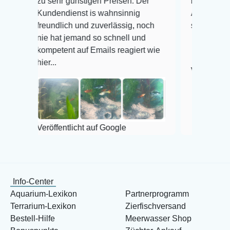
zu sehr günstigen Preisen. Der
befinden der Fische
Kundendienst is wahnsinnig
Alles ist quick lebe
freundlich und zuverlässig, noch
super Zustand. Ger
nie hat jemand so schnell und
kompetent auf Emails reagiert wie
hier...
Veröffentlicht auf G
Veröffentlicht auf Google
Info-Center
Aquarium-Lexikon
Partnerprogramm
Terrarium-Lexikon
Zierfischversand
Bestell-Hilfe
Meerwasser Shop