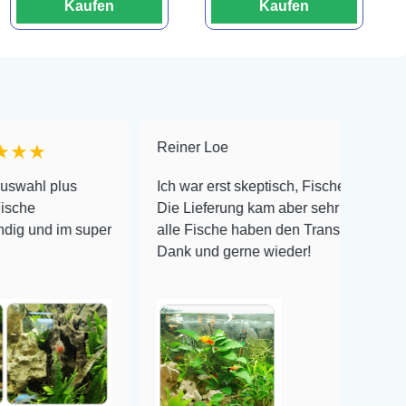
Kaufen
Kaufen
Reiner Loe
★★★★
lus
Ich war erst skeptisch, Fische online zu bestelle
Die Lieferung kam aber sehr gut verpackt an un
 im super
alle Fische haben den Transport überlebt! Viele
Dank und gerne wieder!