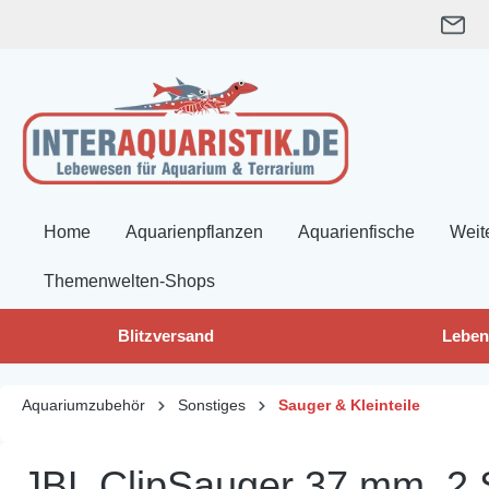
springen
Zur Hauptnavigation springen
Home
Aquarienpflanzen
Aquarienfische
Weit
Themenwelten-Shops
Blitzversand
Leben
Aquariumzubehör
Sonstiges
Sauger & Kleinteile
JBL ClipSauger 37 mm, 2 S