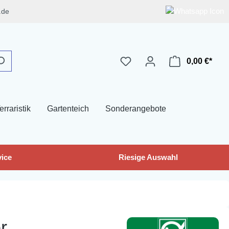
.de
0,00 €*
erraristik
Gartenteich
Sonderangebote
ice
Riesige Auswahl
r