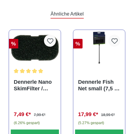
Ähnliche Artikel
%
%
Durchschnittliche Bewertung von 5 von 5 Sternen
Dennerle Nano
Dennerle Fish
SkimFilter /
Net small (7,5 x
Scapers Flow
10 cm), Kescher
Filter Filterpad
(Auslaufartikel)
7,49 €*
17,99 €*
7,99 €*
18,99 €*
(6.26% gespart)
(5.27% gespart)