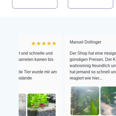
Manuel Dollinger
★★★★★
rt und schnelle und
Der Shop hat eine riesige Auswahl
 Garnelen kamen bis
günstigen Preisen. Der Kundendien
.
wahnsinnig freundlich und zuverlä
nde Tier wurde mir am
hat jemand so schnell und kompet
Umstände
reagiert wie hier...