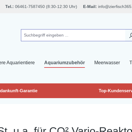
Tel.:
06461-7587450 (8:30-12:30 Uhr)
E-Mail:
info@zierfisch365
ere Aquarientiere
Aquariumzubehör
Meerwasser
T
dankunft-Garantie
Top-Kundenserv
t. u.a. für CO² Vario-Reakto