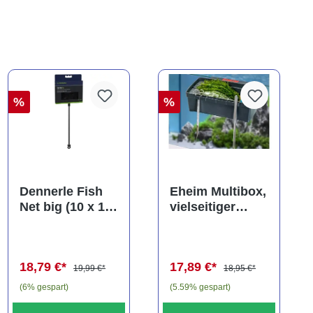
%
%
Dennerle Fish
Eheim Multibox,
Net big (10 x 13
vielseitiger
cm), Kescher
Behälter, ca. 2,5
(Auslaufartikel)
Liter
18,79 €*
17,89 €*
19,99 €*
18,95 €*
(6% gespart)
(5.59% gespart)