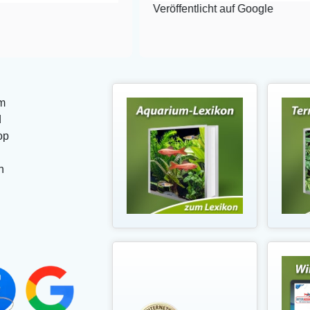
Veröffentlicht auf Google
m
d
op
n