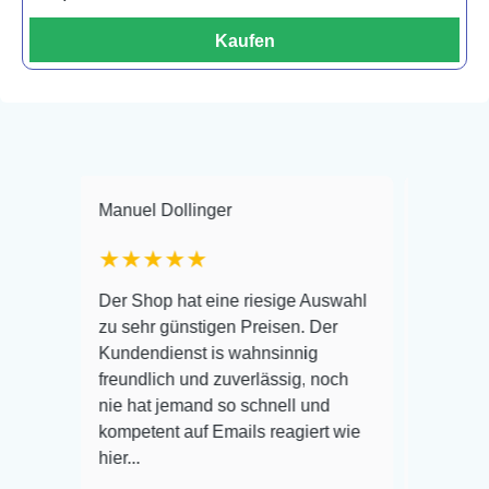
Kaufen
Manuel Dollinger
Frank Hackmaye
★★★★★
Warenanlieferun
Der Shop hat eine riesige Auswahl
Auswahl plus ge
zu sehr günstigen Preisen. Der
befinden der Fis
Kundendienst is wahnsinnig
Alles ist quick l
freundlich und zuverlässig, noch
super Zustand. 
nie hat jemand so schnell und
kompetent auf Emails reagiert wie
hier...
Veröffentlicht au