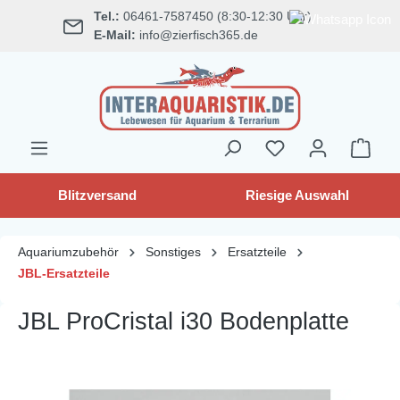
Tel.:
06461-7587450 (8:30-12:30 Uhr)
alt springen
E-Mail:
info@zierfisch365.de
Blitzversand
Riesige Auswahl
Aquariumzubehör
Sonstiges
Ersatzteile
JBL-Ersatzteile
JBL ProCristal i30 Bodenplatte
Bildergalerie überspringen