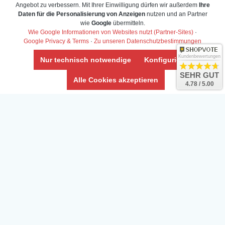
Angebot zu verbessern. Mit Ihrer Einwilligung dürfen wir außerdem
Ihre
AGB & Info
Daten für die Personalisierung von Anzeigen
nutzen und an Partner
Impressum
wie
Google
übermitteln.
Wie Google Informationen von Websites nutzt (Partner-Sites)
·
Umwelt und Entsorgung
Google Privacy & Terms
·
Zu unseren Datenschutzbestimmungen
Vertrag widerrufen
Kundenbewertungen
Nur technisch notwendige
Konfigurieren
SEHR GUT
* Alle Preise inkl. ges. MwSt. zzgl.
Versandkosten
Alle Cookies akzeptieren
4.78 / 5.00
Zierfische, Garnelen, Krebse, Wasserschnecken (Wirbellose),
Aquarienpflanzen & Aquarium-Zubehör preiswert online kaufen.
© Copyright 2024 Interaquaristik.de Shop, Aquarium und
Gartenteich Shop. Alle Rechte vorbehalten.