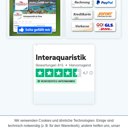
Daten­schutz­erklärung
Wir verwenden Cookies und ähnliche Technologien. Einige sind
Widerrufs­recht /Widerrufs­formular
technisch notwendig (z. B. für den Warenkorb), andere helfen uns, unser