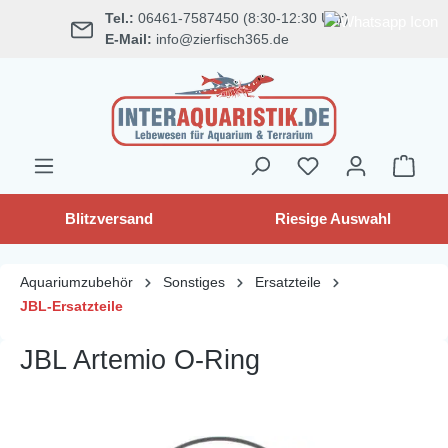
Tel.:
06461-7587450 (8:30-12:30 Uhr)
alt springen
E-Mail:
info@zierfisch365.de
Blitzversand
Riesige Auswahl
Aquariumzubehör
Sonstiges
Ersatzteile
JBL-Ersatzteile
JBL Artemio O-Ring
Bildergalerie überspringen