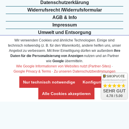
Daten­schutz­erklärung
Widerrufs­recht /Widerrufs­formular
AGB & Info
Impressum
Umwelt und Entsorgung
Vertrag widerrufen
Wir verwenden Cookies und ähnliche Technologien. Einige sind
technisch notwendig (z. B. für den Warenkorb), andere helfen uns, unser
Angebot zu verbessern. Mit Ihrer Einwilligung dürfen wir außerdem
Ihre
Daten für die Personalisierung von Anzeigen
nutzen und an Partner
* Alle Preise inkl. ges. MwSt. zzgl.
Versandkosten
wie
Google
übermitteln.
Zierfische, Garnelen, Krebse, Wasserschnecken (Wirbellose),
Wie Google Informationen von Websites nutzt (Partner-Sites)
·
Google Privacy & Terms
·
Zu unseren Datenschutzbestimmungen
Aquarienpflanzen & Aquarium-Zubehör preiswert online kaufen.
© Copyright 2024 Interaquaristik.de Shop, Aquarium und
Kundenbewertungen
Nur technisch notwendige
Konfigurieren
Gartenteich Shop. Alle Rechte vorbehalten.
SEHR GUT
Alle Cookies akzeptieren
4.78 / 5.00