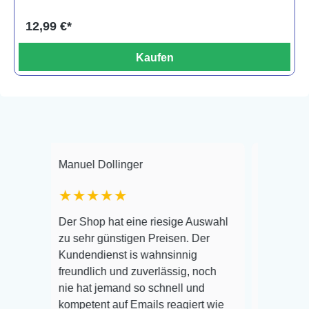
12,99 €*
Kaufen
Manuel Dollinger
Frank Hackmaye
★★★★★
Warenanlieferung
Der Shop hat eine riesige Auswahl
Auswahl plus ges
zu sehr günstigen Preisen. Der
befinden der Fisc
Kundendienst is wahnsinnig
Alles ist quick l
freundlich und zuverlässig, noch
super Zustand. G
nie hat jemand so schnell und
kompetent auf Emails reagiert wie