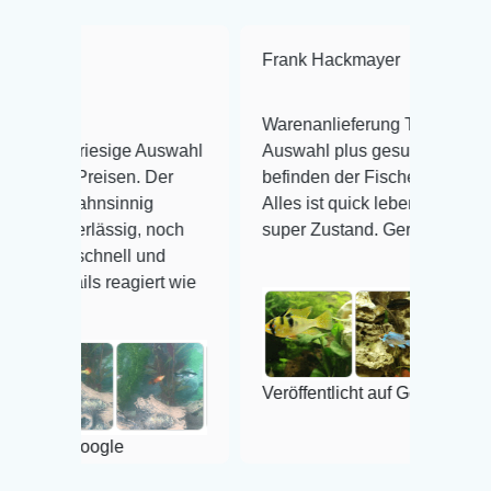
Frank Hackmayer
★★★★
Warenanlieferung Top und die
e riesige Auswahl
Auswahl plus gesundheitliches
 Preisen. Der
befinden der Fische einwandfrei.
wahnsinnig
Alles ist quick lebendig und im
verlässig, noch
super Zustand. Gerne wieder 😃
 schnell und
ils reagiert wie
Veröffentlicht auf Google
 Google