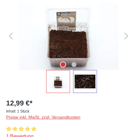
Bildergalerie überspringen
12,99 €*
Inhalt:
1 Stück
Preise inkl. MwSt. zzgl. Versandkosten
Durchschnittliche Bewertung von 5 von 5 Sternen
1 Bewertung