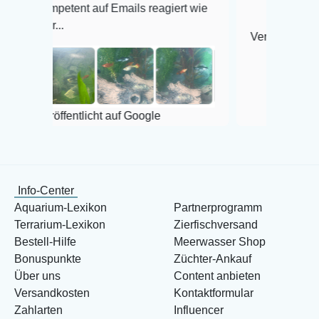
etent auf Emails reagiert wie
.
Veröffentlicht auf Google
fentlicht auf Google
Info-Center
Aquarium-Lexikon
Partnerprogramm
Terrarium-Lexikon
Zierfischversand
Bestell-Hilfe
Meerwasser Shop
Bonuspunkte
Züchter-Ankauf
Über uns
Content anbieten
Versandkosten
Kontaktformular
Zahlarten
Influencer