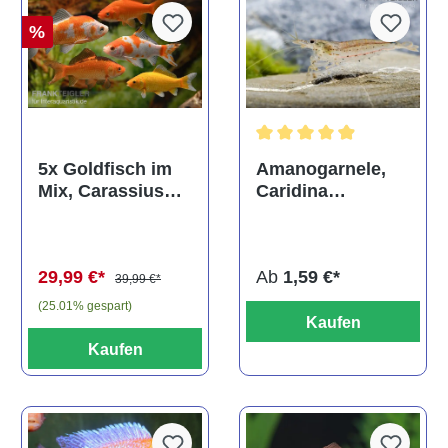
%
Durchschnittliche Bewertun
Amanogarnele,
5x Goldfisch im
Caridina
Mix, Carassius
multidentata
auratus
(Kaltwasser)
Ab
1,59 €*
29,99 €*
39,99 €*
(25.01% gespart)
Kaufen
Kaufen