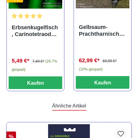
Durchschnittliche Bewertung von 5 von 5 Sternen
Gelbsaum-
Erbsenkugelfisch
Prachtharnischw
, Carinotetraodon
els, L81,
travancoricus
Baryancistrus
(Minifisch)
spec., 6-8 cm
62,99 €*
5,49 €*
69,99 €*
7,49 €*
(26.7%
(10% gespart)
gespart)
Kaufen
Kaufen
Ähnliche Artikel
%