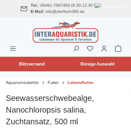
Tel.:
06461-7587450 (8:30-12:30 Uhr)
alt springen
E-Mail:
info@zierfisch365.de
Blitzversand
Riesige Auswahl
Aquariumzubehör
Futter
Lebendfutter
Seewasserschwebealge,
Nanochloropsis salina,
Zuchtansatz, 500 ml