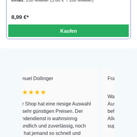
8,99 €*
Kaufen
el Dollinger
Frank Hackmayer
★★★★
Warenanlieferung Top und
Shop hat eine riesige Auswahl
Auswahl plus gesundheitl
ehr günstigen Preisen. Der
befinden der Fische einwa
endienst is wahnsinnig
Alles ist quick lebendig u
ndlich und zuverlässig, noch
super Zustand. Gerne wie
hat jemand so schnell und