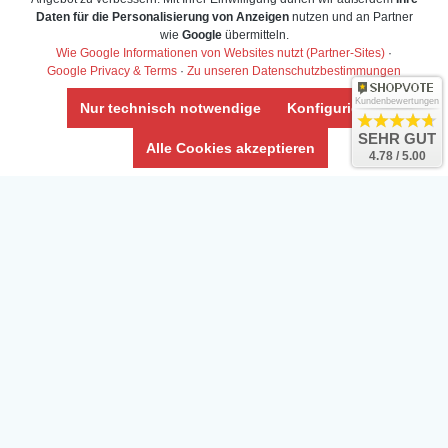
Daten für die Personalisierung von Anzeigen
nutzen und an Partner
Daten­schutz­erklärung
wie
Google
übermitteln.
Widerrufs­recht /Widerrufs­formular
Wie Google Informationen von Websites nutzt (Partner-Sites)
·
Google Privacy & Terms
·
Zu unseren Datenschutzbestimmungen
AGB & Info
Impressum
Kundenbewertungen
Nur technisch notwendige
Konfigurieren
Umwelt und Entsorgung
SEHR GUT
Alle Cookies akzeptieren
4.78 / 5.00
Vertrag widerrufen
* Alle Preise inkl. ges. MwSt. zzgl.
Versandkosten
Zierfische, Garnelen, Krebse, Wasserschnecken (Wirbellose),
Aquarienpflanzen & Aquarium-Zubehör preiswert online kaufen.
© Copyright 2024 Interaquaristik.de Shop, Aquarium und
Gartenteich Shop. Alle Rechte vorbehalten.