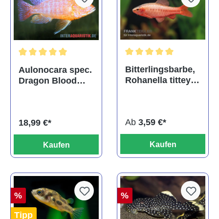
Durchschnittliche Bewertu
Durchschnittliche Bewertung von 5 von 5 Sternen
Bitterlingsbarbe,
Aulonocara spec.
Rohanella titteya,
Dragon Blood
ehem. Puntius
albino, DNZ
titteya
Ab
3,59 €*
18,99 €*
Kaufen
Kaufen
%
%
Tipp