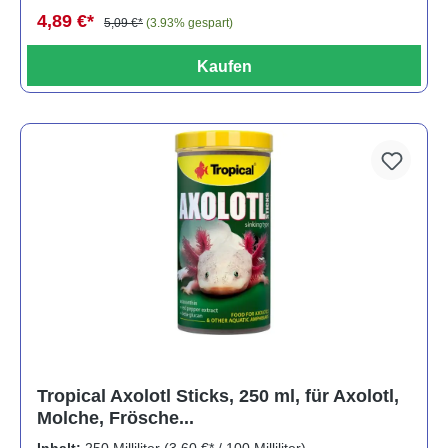
4,89 €*
5,09 €*
(3.93% gespart)
Kaufen
Tropical Axolotl Sticks, 250 ml, für Axolotl,
Molche, Frösche...
Inhalt:
250 Milliliter
(3,60 €* / 100 Milliliter)