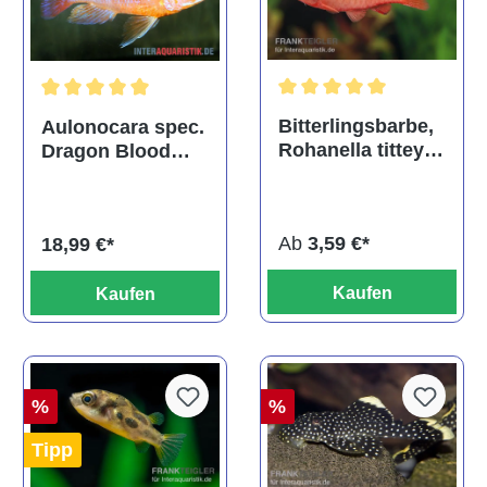
Durchschnittliche Bewertu
Durchschnittliche Bewertung von 5 von 5 Sternen
Bitterlingsbarbe,
Aulonocara spec.
Rohanella titteya,
Dragon Blood
ehem. Puntius
albino, DNZ
titteya
Ab
3,59 €*
18,99 €*
Kaufen
Kaufen
%
%
Tipp