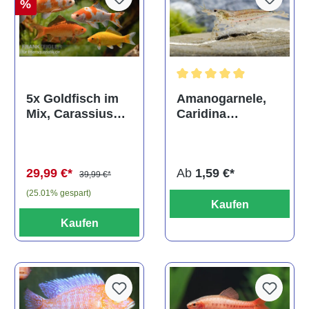
%
Durchschnittliche Bewertun
Amanogarnele,
5x Goldfisch im
Caridina
Mix, Carassius
multidentata
auratus
(Kaltwasser)
Ab
1,59 €*
29,99 €*
39,99 €*
(25.01% gespart)
Kaufen
Kaufen