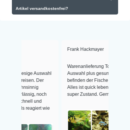
Artikel versandkostenfrei?
Frank Hackmayer
★★★★
Warenanlieferung Top und die
iesige Auswahl
Auswahl plus gesundheitliches
reisen. Der
befinden der Fische einwandfrei.
hnsinnig
Alles ist quick lebendig und im
rlässig, noch
super Zustand. Gerne wieder 😃
chnell und
s reagiert wie