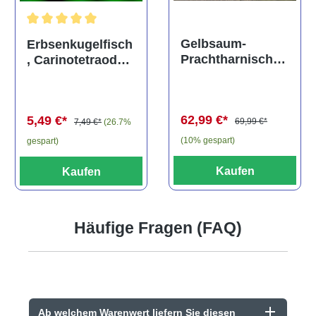
Durchschnittliche Bewertung von 5 von 5 Sternen
Gelbsaum-
Erbsenkugelfisch
Prachtharnischw
, Carinotetraodon
els, L81,
travancoricus
Baryancistrus
(Minifisch)
spec., 6-8 cm
62,99 €*
5,49 €*
69,99 €*
7,49 €*
(26.7%
(10% gespart)
gespart)
Kaufen
Kaufen
Häufige Fragen (FAQ)
Ab welchem Warenwert liefern Sie diesen