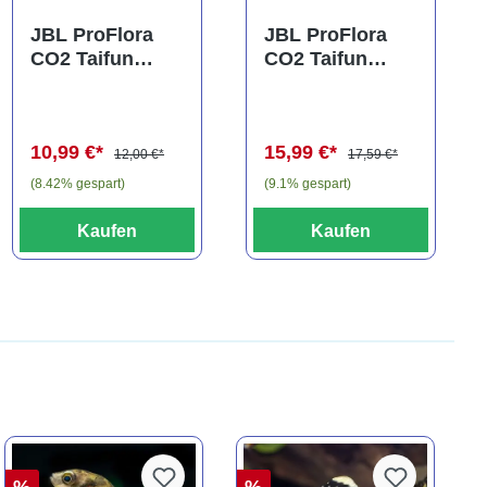
JBL ProFlora
JBL ProFlora
CO2 Taifun
CO2 Taifun
Glass Mini,
Glass Maxi,
CO2-Diffusor
CO2-Diffusor
10,99 €*
15,99 €*
12,00 €*
17,59 €*
(8.42% gespart)
(9.1% gespart)
Kaufen
Kaufen
%
%