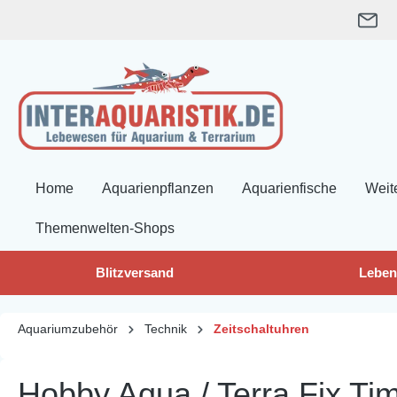
springen
Zur Hauptnavigation springen
Home
Aquarienpflanzen
Aquarienfische
Weit
Themenwelten-Shops
Blitzversand
Leben
Aquariumzubehör
Technik
Zeitschaltuhren
Hobby Aqua / Terra Fix Tim