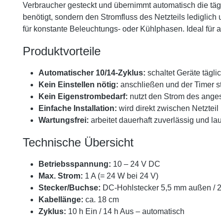
Verbraucher gesteckt und übernimmt automatisch die täg
benötigt, sondern den Stromfluss des Netzteils lediglic
für konstante Beleuchtungs- oder Kühlphasen. Ideal für 
Produktvorteile
Automatischer 10/14-Zyklus:
schaltet Geräte tägl
Kein Einstellen nötig:
anschließen und der Timer st
Kein Eigenstrombedarf:
nutzt den Strom des ange
Einfache Installation:
wird direkt zwischen Netzteil
Wartungsfrei:
arbeitet dauerhaft zuverlässig und lau
Technische Übersicht
Betriebsspannung:
10 – 24 V DC
Max. Strom:
1 A (= 24 W bei 24 V)
Stecker/Buchse:
DC-Hohlstecker 5,5 mm außen / 
Kabellänge:
ca. 18 cm
Zyklus:
10 h Ein / 14 h Aus – automatisch