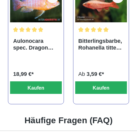
tung von 4.9 von 5 Sternen
Durchschnittliche Bewertung von 5 von 5 Sternen
Durchschnittliche Bewertu
Aulonocara
Bitterlingsbarbe,
spec. Dragon
Rohanella titteya,
Blood albino,
ehem. Puntius
DNZ
titteya
18,99 €*
Ab
3,59 €*
Kaufen
Kaufen
Häufige Fragen (FAQ)