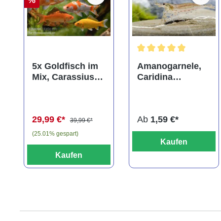
Durchschnittliche Bewer
5x Goldfisch im
Amanogarnele,
Mix, Carassius
Caridina
auratus
multidentata
(Kaltwasser)
29,99 €*
Ab
1,59 €*
39,99 €*
(25.01% gespart)
Kaufen
Kaufen