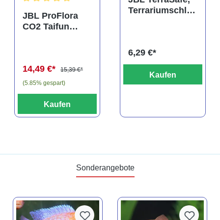
Terrariumschlos
Durchschnittliche Bewertung von 5 von 5 Sternen
JBL ProFlora
s
CO2 Taifun
Glass Midi,
CO2-Diffusor
6,29 €*
14,49 €*
15,39 €*
Kaufen
(5.85% gespart)
Kaufen
Sonderangebote