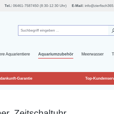
Tel.:
06461-7587450 (8:30-12:30 Uhr)
E-Mail:
info@zierfisch365
ere Aquarientiere
Aquariumzubehör
Meerwasser
T
dankunft-Garantie
Top-Kundenserv
er, Zeitschaltuhr