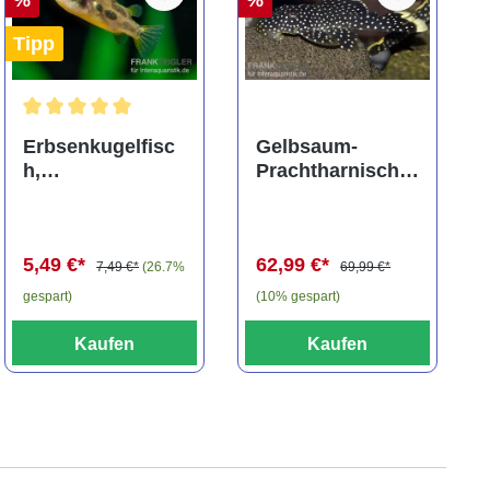
Tipp
ng von 5 von 5 Sternen
Durchschnittliche Bewertung von 5 von 5 Sternen
Erbsenkugelfisc
Gelbsaum-
h,
Prachtharnischw
Carinotetraodon
els, L81,
travancoricus
Baryancistrus
(Minifisch)
spec., 6-8 cm
5,49 €*
62,99 €*
7,49 €*
(26.7%
69,99 €*
gespart)
(10% gespart)
Kaufen
Kaufen