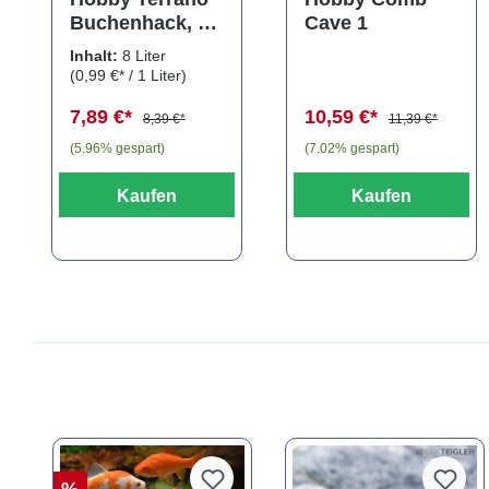
Buchenhack, 8
Cave 1
Liter
Inhalt:
8 Liter
(0,99 €* / 1 Liter)
7,89 €*
10,59 €*
8,39 €*
11,39 €*
(5.96% gespart)
(7.02% gespart)
Kaufen
Kaufen
%