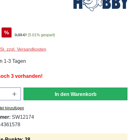
%
9,99 €*
(5.01% gespart)
wSt. zzgl. Versandkosten
in 1-3 Tagen
 noch 3 vorhanden!
In den Warenkorb
tel hinzufügen
mer:
SW12174
44361578
s-Punkte: 28