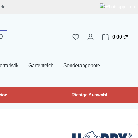
.de
0,00 €*
erraristik
Gartenteich
Sonderangebote
ice
Riesige Auswahl