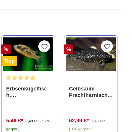
%
%
Tipp
ng von 5 von 5 Sternen
Durchschnittliche Bewertung von 5 von 5 Sternen
Erbsenkugelfisc
Gelbsaum-
h,
Prachtharnischw
Carinotetraodon
els, L81,
travancoricus
Baryancistrus
(Minifisch)
spec., 6-8 cm
5,49 €*
62,99 €*
7,49 €*
(26.7%
69,99 €*
gespart)
(10% gespart)