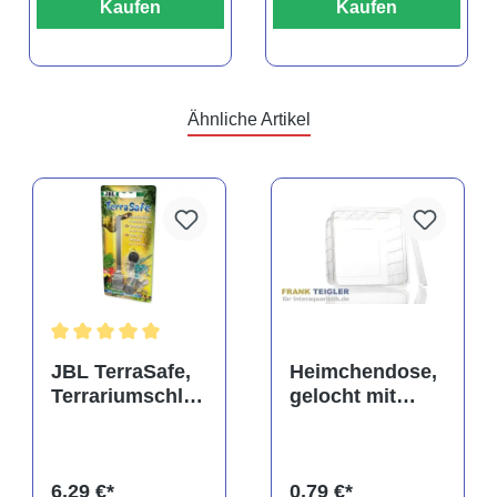
Kaufen
Kaufen
Ähnliche Artikel
rtung von 5 von 5 Sternen
Durchschnittliche Bewertung von 5 von 5 Sternen
JBL TerraSafe,
Heimchendose,
Terrariumschlos
gelocht mit
s
Deckel
6,29 €*
0,79 €*