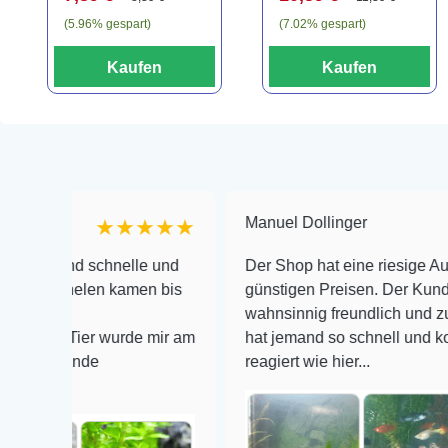
(5.96% gespart)
(7.02% gespart)
Kaufen
Kaufen
Manuel Dollinger
★★★★★
★
 schnelle und
Der Shop hat eine riesige Auswahl zu s
elen kamen bis
günstigen Preisen. Der Kundendienst is
wahnsinnig freundlich und zuverlässig, 
ier wurde mir am
hat jemand so schnell und kompetent au
de
reagiert wie hier...