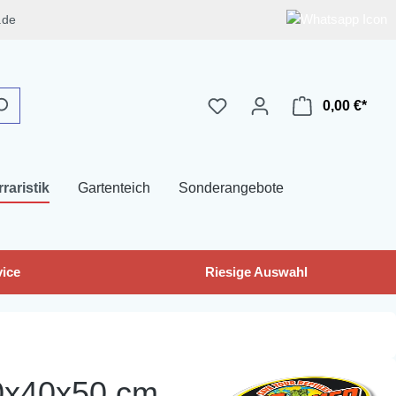
.de
0,00 €*
rraristik
Gartenteich
Sonderangebote
ice
Riesige Auswahl
40x40x50 cm