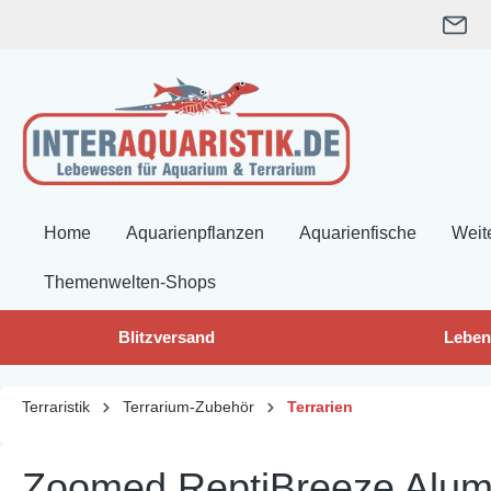
springen
Zur Hauptnavigation springen
Home
Aquarienpflanzen
Aquarienfische
Weit
Themenwelten-Shops
Blitzversand
Leben
Terraristik
Terrarium-Zubehör
Terrarien
Zoomed ReptiBreeze Alum