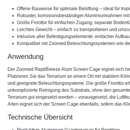
Offene Bauweise für optimale Belüftung – ideal für trop
Robuster, korrosionsbeständiger Aluminiumrahmen mit
Große Fronttür für einfachen Zugang; separate Bodentü
Leichtes Gewicht – einfach zu transportieren und umzu
Inklusive aller Befestigungselemente; einfacher Aufba
Kompatibel mit Zoomed Beleuchtungssystemen wie d
Anwendung
Der Zoomed ReptiBreeze Alum Screen Cage eignet sich herv
Platzieren Sie das Terrarium an einem Ort mit stabilem Klim
und geeignete Beleuchtungssysteme. Die große Fronttür erl
unkomplizierte Reinigung des Substrats, ohne den gesamte
Terrarium gut eingesetzt werden – vorausgesetzt, die Luftfe
Arten eignet sich der Screen Cage ebenfalls, sofern das Kli
Technische Übersicht
Produkttyp: Aluminium-Gazeterrarium für Reptilien