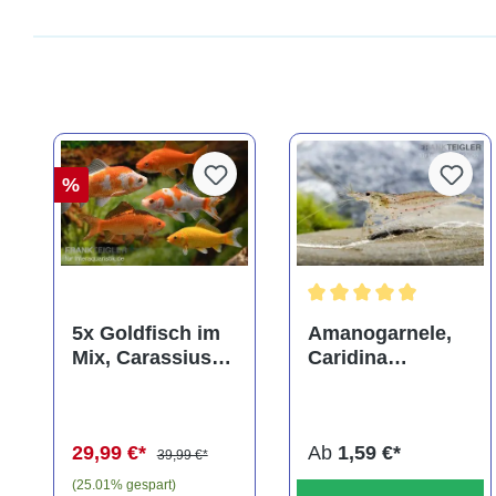
%
Durchschnittliche Bewer
5x Goldfisch im
Amanogarnele,
Mix, Carassius
Caridina
auratus
multidentata
(Kaltwasser)
29,99 €*
Ab
1,59 €*
39,99 €*
(25.01% gespart)