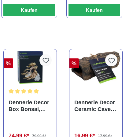
Kaufen
Kaufen
%
%
Durchschnittliche Bewertung von 5 von 5 Sternen
Dennerle Decor
Dennerle Decor
Box Bonsai,
Ceramic Cave
Dekorations-Set
N° 2
(Auslaufartikel)
(Auslaufartikel)
74,99 €*
16,99 €*
79,99 €*
17,99 €*