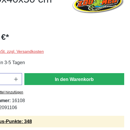
 €*
wSt. zzgl. Versandkosten
in 3-5 Tagen
In den Warenkorb
tel hinzufügen
mmer:
16108
2091106
s-Punkte: 348