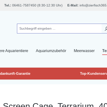
Tel.:
06461-7587450 (8:30-12:30 Uhr)
E-Mail:
info@zierfisch365
ere Aquarientiere
Aquariumzubehör
Meerwasser
Te
dankunft-Garantie
Top-Kundenserv
 Screen Cage, Terrarium, 