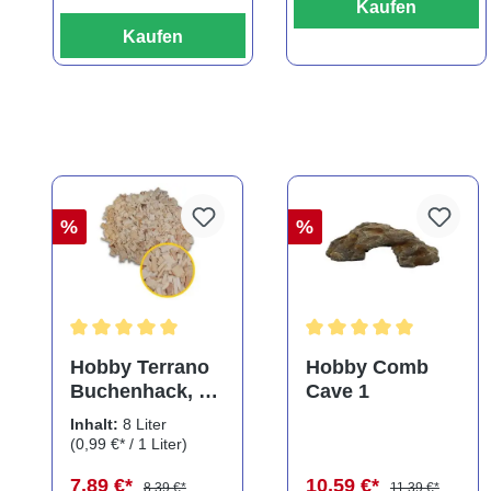
Kaufen
Kaufen
%
%
Durchschnittliche Bewertung von 5 von 5 Sternen
Durchschnittliche Bewe
Hobby Terrano
Hobby Comb
Buchenhack, 8
Cave 1
Liter
Inhalt:
8 Liter
(0,99 €* / 1 Liter)
7,89 €*
10,59 €*
8,39 €*
11,39 €*