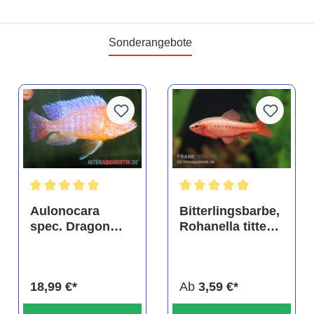
Sonderangebote
tung von 4.9 von 5 Sternen
Durchschnittliche Bewertung von 5 von 5 Sternen
Durchschnittliche Bewertu
Aulonocara
Bitterlingsbarbe,
spec. Dragon
Rohanella titteya,
Blood albino,
ehem. Puntius
DNZ
titteya
18,99 €*
Ab
3,59 €*